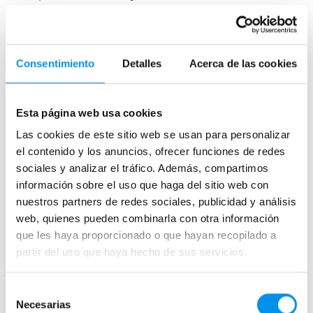
Mamparas de ducha o bañera con perfilería dorada
Mamparas de lujo
Mamparas de ducha de cristal opaco
Consentimiento
Detalles
Acerca de las cookies
Grifos de ducha termostáticos
Grifos de ducha cromo
Esta página web usa cookies
Conjuntos de ducha blancos
Las cookies de este sitio web se usan para personalizar
Mamparas de metacrilato
el contenido y los anuncios, ofrecer funciones de redes
Mamparas de ducha 85x85
sociales y analizar el tráfico. Además, compartimos
Mamparas a ras de suelo
información sobre el uso que haga del sitio web con
nuestros partners de redes sociales, publicidad y análisis
Mampara transparente
web, quienes pueden combinarla con otra información
Mampara de ducha GME Aktual
que les haya proporcionado o que hayan recopilado a
Mampara de ducha frontal de (3 puertas correderas)
partir del uso que haya hecho de sus servicios.
Mamparas ducha fijo más abatible
Mamparas frontales de bañera 2 fijos + 2 correderas
Selección
Necesarias
de
Mamparas acrílicas