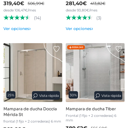
319,40€
281,40€
506,99€
413,82€
desde 106,47€/mes
desde 93,80€/mes
(14)
(3)
›
›
Ver opciones
Ver opciones
REBAJAS
25%
30%
Vista rápida
Vista rápida
Mampara de ducha Doccia
Mampara de ducha Tiber
Mérida St
Frontal (1 fijo + 2 correderas) 6
mm
frontal (1 fijo + 2 correderas) 6 mm