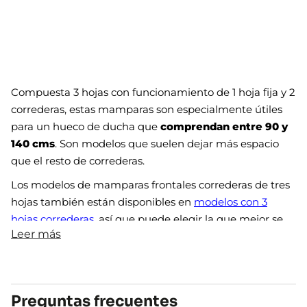
Compuesta 3 hojas con funcionamiento de 1 hoja fija y 2
correderas, estas mamparas son especialmente útiles
para un hueco de ducha que
comprendan entre 90 y
140 cms
. Son modelos que suelen dejar más espacio
que el resto de correderas.
Los modelos de mamparas frontales correderas de tres
hojas también están disponibles en
modelos con 3
hojas correderas
, así que puede elegir la que mejor se
Leer más
adapte a tus necesidades. Comprueba ambas
configuraciones y elige la que más te guste con
Solomamparas.
Mampara de ducha frontal de 3
Preguntas frecuentes