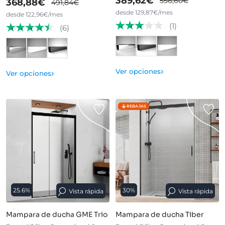
389,62€
556,60€
368,88€
491,84€
desde 129,87€/mes
desde 122,96€/mes
(1)
(6)
›
›
Ver opciones
Ver opciones
REBAJAS
25.6%
30%
Vista rápida
Vista rápida
Mampara de ducha GME Trio
Mampara de ducha Tiber