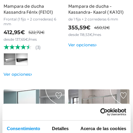
Mampara de ducha
Mampara de ducha -
Kassandra Fénix (FE101)
Kassandra- Kaarol ( KA101)
Frontal (1 fijo + 2 correderas) 6
de 1 fija + 2 correderas 6 mm
mm
355,59€
450,12€
412,95€
522,72€
desde 118,53€/mes
desde 137,65€/mes
›
Ver opciones
(3)
›
Ver opciones
Consentimiento
Detalles
Acerca de las cookies