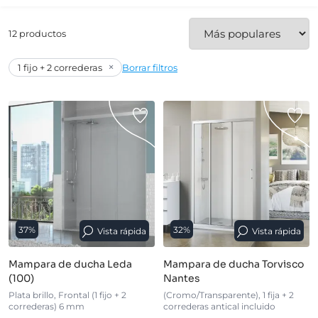
12 productos
×
1 fijo + 2 correderas
Borrar filtros
37%
32%
Vista rápida
Vista rápida
Mampara de ducha Leda
Mampara de ducha Torvisco
(100)
Nantes
Plata brillo, Frontal (1 fijo + 2
(Cromo/Transparente), 1 fija + 2
correderas) 6 mm
correderas antical incluido