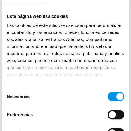
37%
26%
Vista rápida
Vista rápida
Esta página web usa cookies
Mampara de ducha a medida
Frontal ducha mampara -
Las cookies de este sitio web se usan para personalizar
Leda (100)
Kassandra- Diana (DI101)
el contenido y los anuncios, ofrecer funciones de redes
Plata brillo, Frontal (1 fijo + 2
1 fija + 2 correderas, 5 mm
sociales y analizar el tráfico. Además, compartimos
correderas) 6 mm
322,99€
436,47€
información sobre el uso que haga del sitio web con
374,29€
594,11€
desde 107,66€/mes
nuestros partners de redes sociales, publicidad y análisis
desde 124,76€/mes
web, quienes pueden combinarla con otra información
›
Ver opciones
›
Ver opciones
que les haya proporcionado o que hayan recopilado a
partir del uso que haya hecho de sus servicios.
ENTREGA RÁPIDA
Selección
Necesarias
de
consentimiento
Preferencias