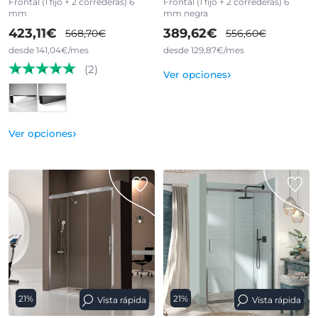
Frontal (1 fijo + 2 correderas) 6
Frontal (1 fijo + 2 correderas) 6
mm
mm negra
423,11€
389,62€
568,70€
556,60€
desde 141,04€/mes
desde 129,87€/mes
(2)
›
Ver opciones
›
Ver opciones
21%
21%
Vista rápida
Vista rápida