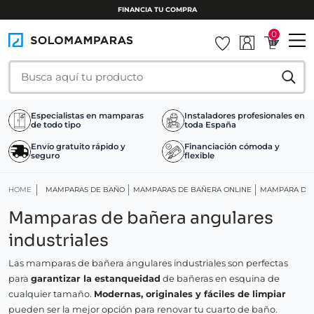
FINANCIA TU COMPRA
0
Especialistas en mamparas
Instaladores profesionales en
de todo tipo
toda España
Envío gratuito rápido y
Financiación cómoda y
seguro
flexible
HOME
MAMPARAS DE BAÑO
MAMPARAS DE BAÑERA ONLINE
MAMPARA DE 
Mamparas de bañera angulares
industriales
Las mamparas de bañera angulares industriales son perfectas
para
garantizar la estanqueidad
de bañeras en esquina de
cualquier tamaño.
Modernas, originales y fáciles de limpiar
pueden ser la mejor opción para renovar tu cuarto de baño.