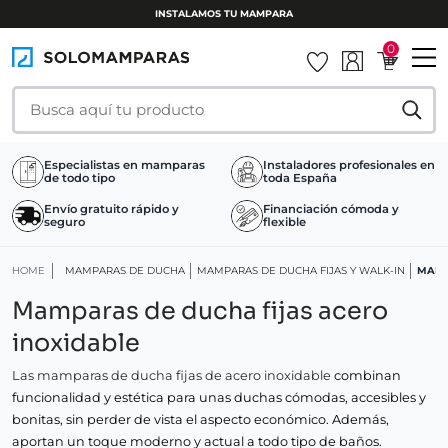
INSTALAMOS TU MAMPARA
0
Especialistas en mamparas
Instaladores profesionales en
de todo tipo
toda España
Envío gratuito rápido y
Financiación cómoda y
seguro
flexible
HOME
MAMPARAS DE DUCHA
MAMPARAS DE DUCHA FIJAS Y WALK-IN
MAMP
Mamparas de ducha fijas acero
inoxidable
Las mamparas de ducha fijas de acero inoxidable
combinan
funcionalidad y estética para unas duchas cómodas, accesibles y
bonitas, sin perder de vista el aspecto económico. Además,
aportan un toque moderno y actual a todo tipo de baños.