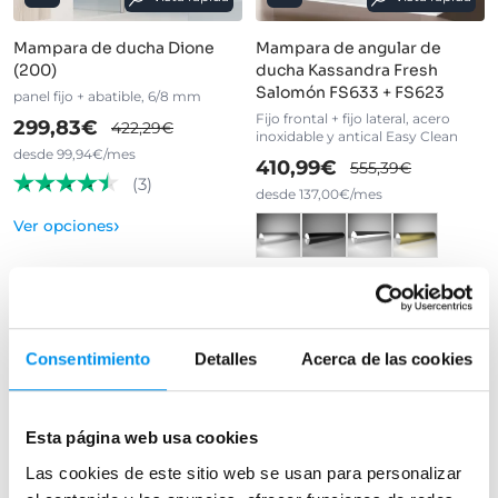
Mampara de ducha Dione
Mampara de angular de
(200)
ducha Kassandra Fresh
Salomón FS633 + FS623
panel fijo + abatible, 6/8 mm
Fijo frontal + fijo lateral, acero
299,83€
422,29€
inoxidable y antical Easy Clean
desde 99,94€/mes
410,99€
555,39€
(3)
desde 137,00€/mes
›
Ver opciones
›
Ver opciones
Consentimiento
Detalles
Acerca de las cookies
Esta página web usa cookies
Las cookies de este sitio web se usan para personalizar