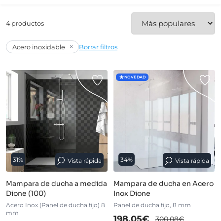
4 productos
×
Acero inoxidable
Borrar filtros
NOVEDAD
31%
34%
Vista rápida
Vista rápida
Mampara de ducha a medida
Mampara de ducha en Acero
Dione (100)
Inox Dione
Acero Inox (Panel de ducha fijo) 8
Panel de ducha fijo, 8 mm
mm
198,05€
300,08€