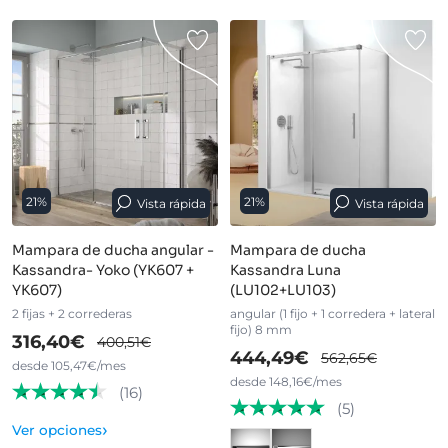
21%
21%
Vista rápida
Vista rápida
Mampara de ducha angular -
Mampara de ducha
Kassandra- Yoko (YK607 +
Kassandra Luna
YK607)
(LU102+LU103)
2 fijas + 2 correderas
angular (1 fijo + 1 corredera + lateral
fijo) 8 mm
316,40€
400,51€
444,49€
562,65€
desde 105,47€/mes
desde 148,16€/mes
(16)
(5)
›
Ver opciones