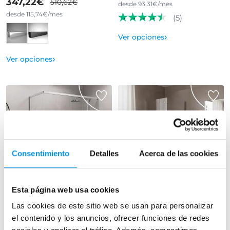
347,22€
510,62€
desde 93,31€/mes
desde 115,74€/mes
(5)
›
Ver opciones
›
Ver opciones
Consentimiento
Detalles
Acerca de las cookies
37%
31%
Vista rápida
Vista rápida
Esta página web usa cookies
Mampara de ducha Galaxy
Mampara de ducha Vega
Las cookies de este sitio web se usan para personalizar
(400) a medida
(300A)
el contenido y los anuncios, ofrecer funciones de redes
A medida, angular (1 fijo + 1
angular (2 Hojas abatibles) 6 mm