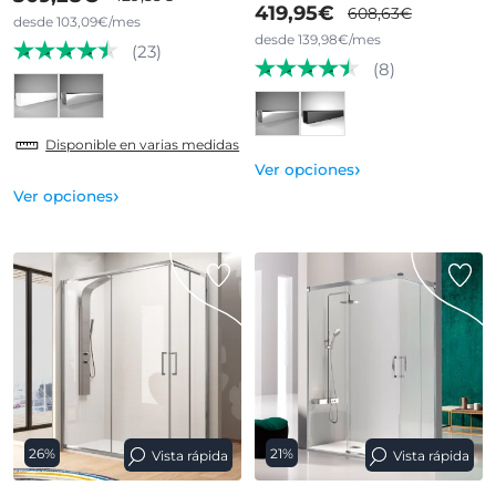
419,95€
608,63€
desde 103,09€/mes
desde 139,98€/mes
(23)
(8)
Disponible en varias medidas
›
Ver opciones
›
Ver opciones
26%
21%
Vista rápida
Vista rápida