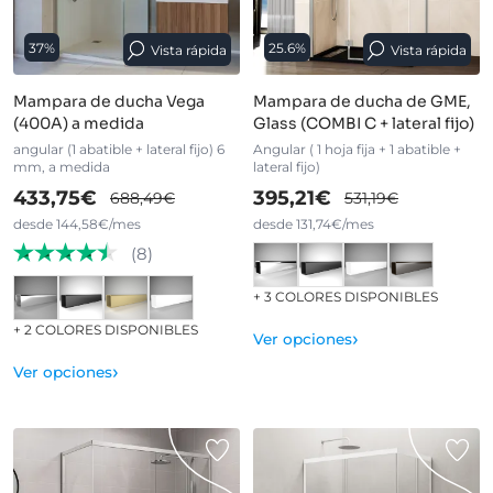
37%
25.6%
Vista rápida
Vista rápida
Mampara de ducha Vega
Mampara de ducha de GME,
(400A) a medida
Glass (COMBI C + lateral fijo)
angular (1 abatible + lateral fijo) 6
Angular ( 1 hoja fija + 1 abatible +
mm, a medida
lateral fijo)
433,75€
395,21€
688,49€
531,19€
desde 144,58€/mes
desde 131,74€/mes
(8)
+ 3 COLORES DISPONIBLES
+ 2 COLORES DISPONIBLES
›
Ver opciones
›
Ver opciones