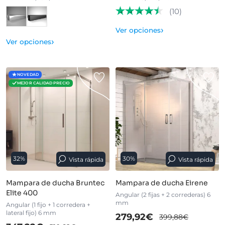
(10)
›
Ver opciones
›
Ver opciones
NOVEDAD
MEJOR CALIDAD PRECIO
32%
30%
Vista rápida
Vista rápida
Mampara de ducha Bruntec
Mampara de ducha Eirene
Elite 400
Angular (2 fijas + 2 correderas) 6
mm
Angular (1 fijo + 1 corredera +
lateral fijo) 6 mm
279,92€
399,88€