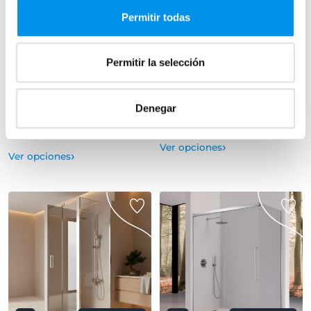
Kassandra Nardi (NA408)
(300)
Permitir todas
angular (1 fijo + 1 abatible + lateral
angular (2 fijos + 2 correderas) 6
fijo) 6 mm
mm
493,06€
307,24€
704,37€
445,28€
Permitir la selección
desde 164,35€/mes
desde 102,41€/mes
(2)
Denegar
+ 2 COLORES DISPONIBLES
›
Ver opciones
›
Ver opciones