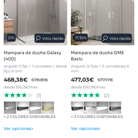
31%
17.35%
Vista rápida
Vista rápida
Mampara de ducha Galaxy
Mampara de ducha GME
(400)
Basic
angular (1 fijo + 1 corredera + lateral
Angular (2 fijas + 2 correderas) 6
fijo) 6 mm
mm
468,38€
477,03€
678,81€
577,17€
desde 156,13€/mes
desde 159,01€/mes
(1)
(2)
+ 2 COLORES DISPONIBLES
+ 3 COLORES DISPONIBLES
›
›
Ver opciones
Ver opciones