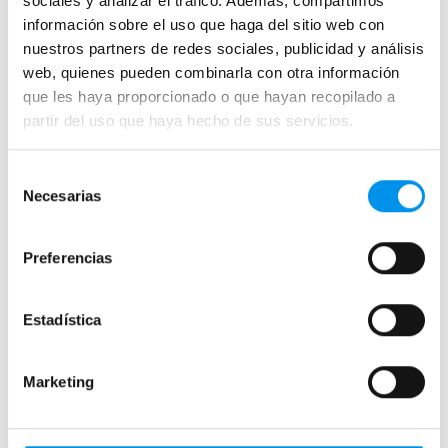
sociales y analizar el tráfico. Además, compartimos
corredera + lateral fijo) 6 mm
417,45€
605,00€
información sobre el uso que haga del sitio web con
545,81€
866,36€
desde 139,15€/mes
nuestros partners de redes sociales, publicidad y análisis
desde 181,94€/mes
web, quienes pueden combinarla con otra información
que les haya proporcionado o que hayan recopilado a
+ 2 COLORES DISPONIBLES
partir del uso que haya hecho de sus servicios.
+ 2 COLORES DISPONIBLES
›
Ver opciones
›
Ver opciones
Selección
Necesarias
de
consentimiento
Preferencias
Estadística
Marketing
30%
31%
Vista rápida
Vista rápida
Mampara de ducha
Mampara de ducha Galaxy