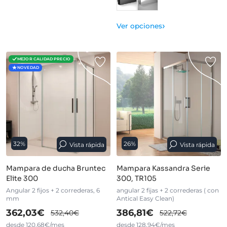
›
Ver opciones
MEJOR CALIDAD PRECIO
NOVEDAD
32%
26%
Vista rápida
Vista rápida
Mampara de ducha Bruntec
Mampara Kassandra Serie
Elite 300
300, TR105
Angular 2 fijos + 2 correderas, 6
angular 2 fijas + 2 correderas ( con
mm
Antical Easy Clean)
362,03€
386,81€
532,40€
522,72€
desde 120,68€/mes
desde 128,94€/mes