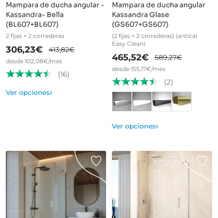
Mampara de ducha angular -
Mampara de ducha angular
Kassandra- Bella
Kassandra Glase
(BL607+BL607)
(GS607+GS607)
2 fijas + 2 correderas
(2 fijas + 2 correderas) (antical
Easy Clean)
306,23€
413,82€
465,52€
589,27€
desde 102,08€/mes
desde 155,17€/mes
(16)
(2)
›
Ver opciones
›
Ver opciones