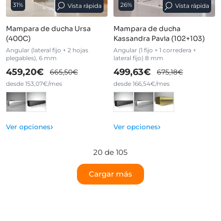
31%
26%
Vista rápida
Vista rápida
Mampara de ducha Ursa
Mampara de ducha
(400C)
Kassandra Pavia (102+103)
Angular (lateral fijo + 2 hojas
Angular (1 fijo + 1 corredera +
plegables), 6 mm
lateral fijo) 8 mm
459,20€
499,63€
665,50€
675,18€
desde 153,07€/mes
desde 166,54€/mes
›
›
Ver opciones
Ver opciones
20 de 105
Cargar más