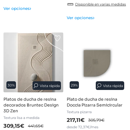
Disponible en varias medidas
›
Ver opciones
›
Ver opciones
30%
29%
Vista rápida
Vista rápida
Platos de ducha de resina
Plato de ducha de resina
decorados Bruntec Design
Doccia Pizarra Semicircular
3D Zen
Textura pizarra
Textura lisa a medida
217,11€
305,79€
309,15€
441,65€
desde 72,37€/mes