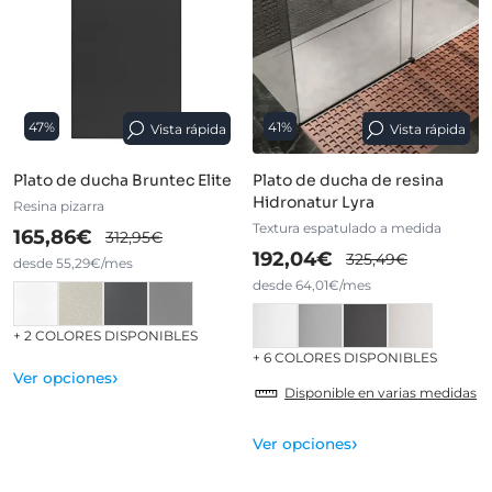
47%
41%
Vista rápida
Vista rápida
Plato de ducha Bruntec Elite
Plato de ducha de resina
Hidronatur Lyra
Resina pizarra
Textura espatulado a medida
165,86€
312,95€
192,04€
325,49€
desde 55,29€/mes
desde 64,01€/mes
+ 2 COLORES DISPONIBLES
+ 6 COLORES DISPONIBLES
›
Ver opciones
Disponible en varias medidas
›
Ver opciones