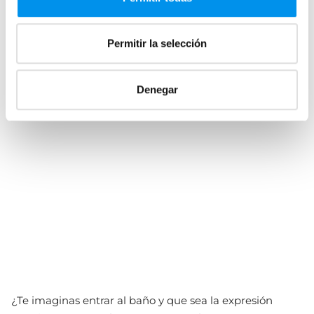
›
Ver opciones
Permitir la selección
20 de 29
Cargar más
Denegar
¿Te imaginas entrar al baño y que sea la expresión