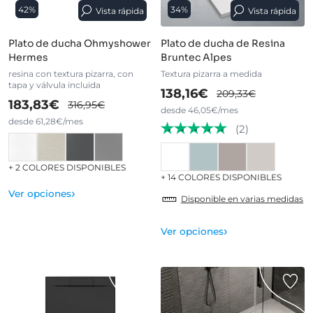
42%
34%
Vista rápida
Vista rápida
Plato de ducha Ohmyshower
Plato de ducha de Resina
Hermes
Bruntec Alpes
resina con textura pizarra, con
Textura pizarra a medida
tapa y válvula incluida
138,16€
209,33€
183,83€
316,95€
desde 46,05€/mes
desde 61,28€/mes
(2)
+ 2 COLORES DISPONIBLES
+ 14 COLORES DISPONIBLES
›
Ver opciones
Disponible en varias medidas
›
Ver opciones