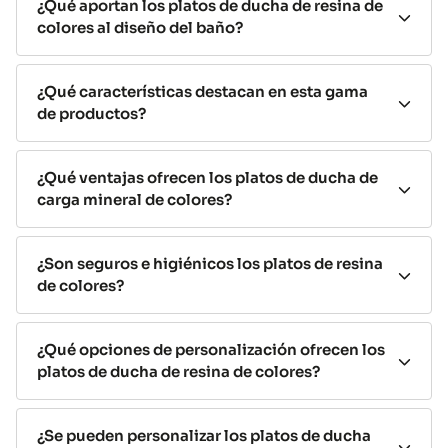
¿Qué aportan los platos de ducha de resina de
colores están fabricados a partir de una mezcla de
colores al diseño del baño?
resinas técnicas y cargas minerales de alta densidad, lo
que
garantiza una base robusta, estable, extraplana
y altamente resistente
¿Qué características destacan en esta gama
. Este tipo de material ofrece
de productos?
una gran capacidad de absorción de impactos, una
mayor durabilidad y una agradable sensación térmica
al tacto.
¿Qué ventajas ofrecen los platos de ducha de
carga mineral de colores?
Además, la superficie de estos platos de resina de
colores es
antideslizante nivel 3
, lo que los convierte
en una opción especialmente segura tanto para
¿Son seguros e higiénicos los platos de resina
hogares con niños como para personas mayores o con
de colores?
movilidad reducida. Gracias a su capa de
gel coat
antibacteriano
, la higiene también está garantizada,
¿Qué opciones de personalización ofrecen los
incluso en los colores más claros.
platos de ducha de resina de colores?
Más opciones con los platos de
ducha de resina de colores
¿Se pueden personalizar los platos de ducha