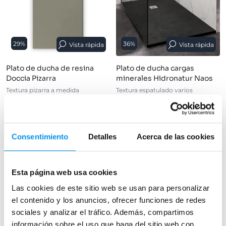
29%
36%
Vista rápida
Vista rápida
Plato de ducha de resina
Plato de ducha cargas
Doccia Pizarra
minerales Hidronatur Naos
Textura pizarra a medida
Textura espatulado varios
acabados a medida
202,82€
285,66€
129,99€
203,11€
desde 67,61€/mes
desde 43,33€/mes
Consentimiento
Detalles
Acerca de las cookies
+ 2 COLORES DISPONIBLES
+ 6 COLORES DISPONIBLES
Disponible en varias medidas
Esta página web usa cookies
Disponible en varias medidas
›
Las cookies de este sitio web se usan para personalizar
Ver opciones
›
Ver opciones
el contenido y los anuncios, ofrecer funciones de redes
sociales y analizar el tráfico. Además, compartimos
información sobre el uso que haga del sitio web con