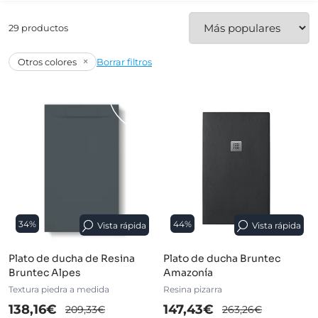
29 productos
×
Otros colores
Borrar filtros
34%
44%
Vista rápida
Vista rápida
Plato de ducha de Resina
Plato de ducha Bruntec
Bruntec Alpes
Amazonía
Textura piedra a medida
Resina pizarra
138,16€
147,43€
209,33€
263,26€