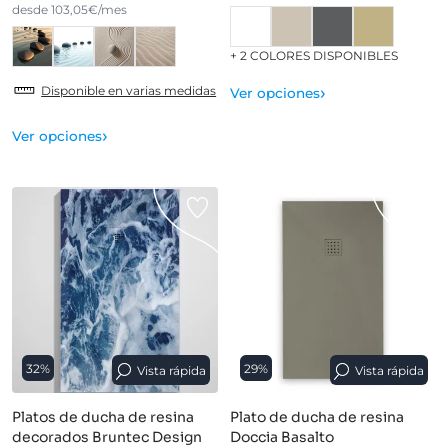
desde 103,05€/mes
+ 2 COLORES DISPONIBLES
›
Disponible en varias medidas
Ver opciones
›
Ver opciones
32%
29%
Vista rápida
Vista rápida
Platos de ducha de resina
Plato de ducha de resina
decorados Bruntec Design
Doccia Basalto