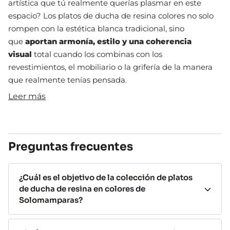
artística que tú realmente querías plasmar en este
espacio? Los platos de ducha de resina colores no solo
rompen con la estética blanca tradicional, sino
que
aportan armonía, estilo y una coherencia
visual
total cuando los combinas con los
revestimientos, el mobiliario o la grifería de la manera
que realmente tenías pensada.
Leer más
Esta gama de productos responde a una demanda
creciente:
baños más modernos, más creativos, más
personales
. Y lo hace sin perder de vista lo más
importante: la funcionalidad, la seguridad y la
Preguntas frecuentes
durabilidad. Porque un plato bonito no sirve de nada si
no es cómodo ni fiable en el uso diario.
¿Cuál es el objetivo de la colección de platos
La ventaja de los platos de ducha
de ducha de resina en colores de
Solomamparas?
de carga mineral de colores
Todos nuestros platos de ducha de carga mineral en