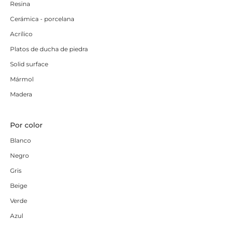
Resina
producto de confianza, enviado directamente desde
Cerámica - porcelana
fábrica, con garantía de fabricación nacional.
Acrílico
Platos de ducha de piedra
Solid surface
Mármol
Madera
Por color
Blanco
Negro
Gris
Beige
Verde
Azul