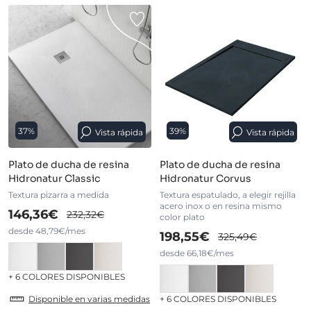
37%
39%
Vista rápida
Vista rápida
Plato de ducha de resina
Plato de ducha de resina
Hidronatur Classic
Hidronatur Corvus
Textura pizarra a medida
Textura espatulado, a elegir rejilla
acero inox o en resina mismo
146,36€
232,32€
color plato
desde 48,79€/mes
198,55€
325,49€
desde 66,18€/mes
+ 6 COLORES DISPONIBLES
Disponible en varias medidas
+ 6 COLORES DISPONIBLES