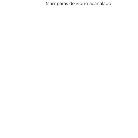
Mamparas de vidrio acanalado
es precios y disfruta de
nico hoy mismo con