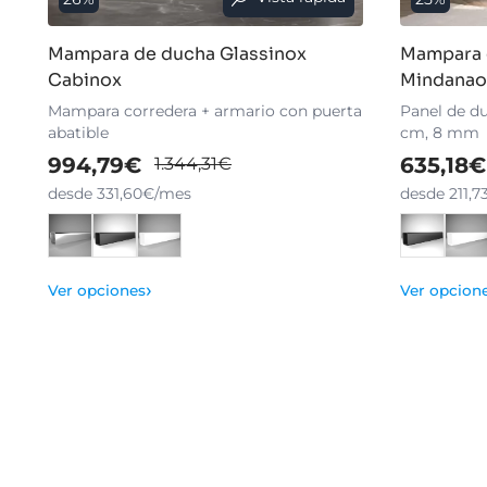
Mampara de ducha Glassinox
Mampara 
Cabinox
Mindanao
Mampara corredera + armario con puerta
Panel de du
abatible
cm, 8 mm
994,79€
635,18€
1.344,31€
desde 331,60€/mes
desde 211,
›
Ver opciones
Ver opcion