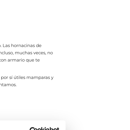
o. Las hornacinas de
ncluso, muchas veces, no
con armario que te
por sí útiles mamparas y
ontamos.
ducha. Se trata de
la mampara
. De esta