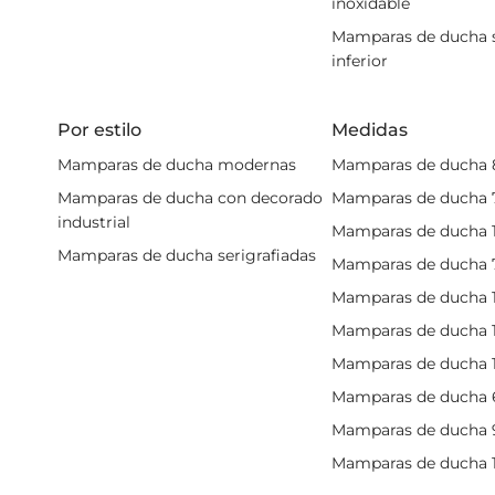
inoxidable
funcional, elegante y ada
Mamparas de ducha si
Confía en nuestra experie
inferior
una asesoría personaliza
nuestras exclusivas mam
Por estilo
Medidas
Mamparas de ducha modernas
Mamparas de ducha 
Mamparas de ducha con decorado
Mamparas de ducha 
industrial
Mamparas de ducha 
Mamparas de ducha serigrafiadas
Mamparas de ducha 
Mamparas de ducha
Mamparas de ducha 
Mamparas de ducha 
Mamparas de ducha 
Mamparas de ducha
Mamparas de ducha 