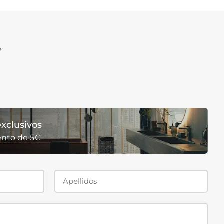
?
xclusivos
ento de 5€