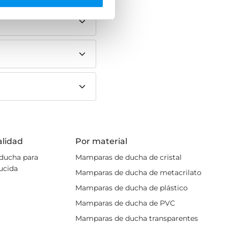
stentes al agua y a la
cio disponible
. Ya no
cómodos en espacios
so rápido y cómodo
a
alidad
Por material
ruta de
productos de
ducha para
Mamparas de ducha de cristal
 de compra del mercado.
ucida
Mamparas de ducha de metacrilato
orado
Mamparas de ducha de plástico
Mamparas de ducha de PVC
r confort.
baño de tus sueños:
Mamparas de ducha transparentes