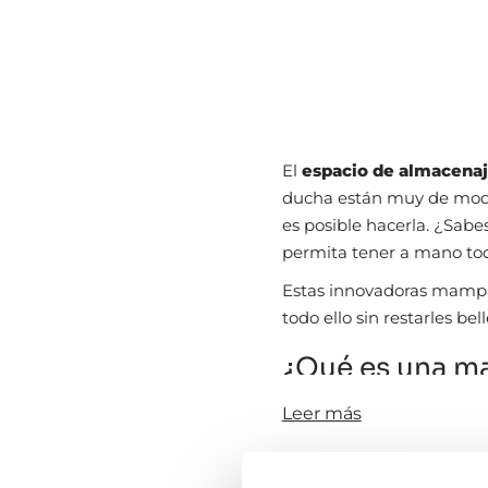
El
espacio de almacena
ducha están muy de moda,
es posible hacerla. ¿Sab
permita tener a mano todo
Estas innovadoras mampar
todo ello sin restarles bell
¿Qué es una m
Una mampara de baño con
Leer más
un
sistema que integra
forma, conseguimos un es