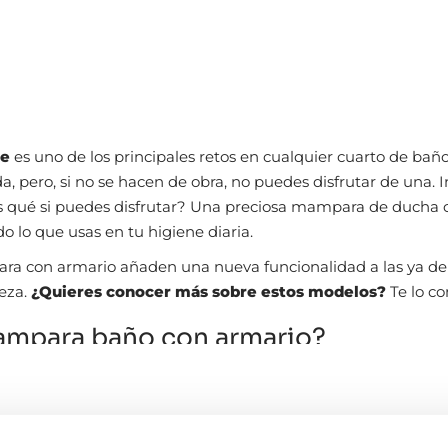
je
es uno de los principales retos en cualquier cuarto de bañ
 pero, si no se hacen de obra, no puedes disfrutar de una. I
es qué si puedes disfrutar? Una preciosa mampara de ducha 
 lo que usas en tu higiene diaria.
a con armario añaden una nueva funcionalidad a las ya de 
eza.
¿Quieres conocer más sobre estos modelos?
Te lo c
ampara baño con armario?
 armario es mucho más que una simple separación para la 
 zonas de almacenaje directamente en la estructura de 
pacio organizado, elegante y práctico al mismo tiempo.