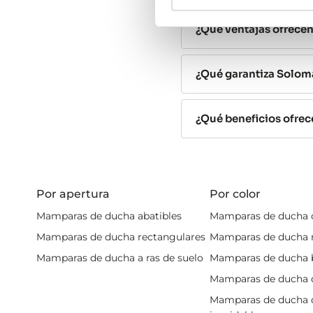
Ambas soluciones, además
¿Qué ventajas ofrece
humedad
, garantizando a
Ventajas de el
¿Qué garantiza Solom
En primer lugar, al eleg
¿Qué beneficios ofre
será necesario instalar 
reducidos. Además, con
Segundo, la integración 
todos los productos de uso
Por apertura
Por color
Y por supuesto, no podem
Mamparas de ducha abatibles
Mamparas de ducha
calidad, con acabados re
Mamparas de ducha rectangulares
Mamparas de ducha 
Comprar mampa
Mamparas de ducha a ras de suelo
Mamparas de ducha 
Mamparas de ducha 
Una mampara con armario 
En
Solomamparas
ponemo
Mamparas de ducha 