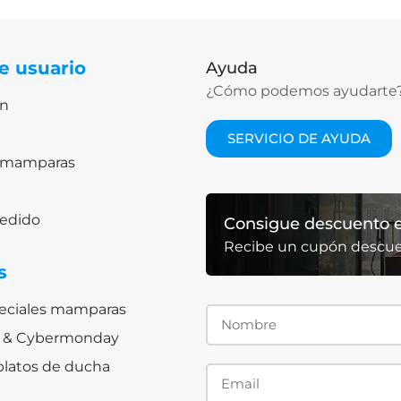
e usuario
Ayuda
¿Cómo podemos ayudarte
ón
SERVICIO DE AYUDA
lomamparas
pedido
Consigue descuento e
Recibe un cupón descu
s
peciales mamparas
ay & Cybermonday
platos de ducha