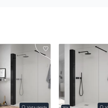
Vista rápida
V
25%