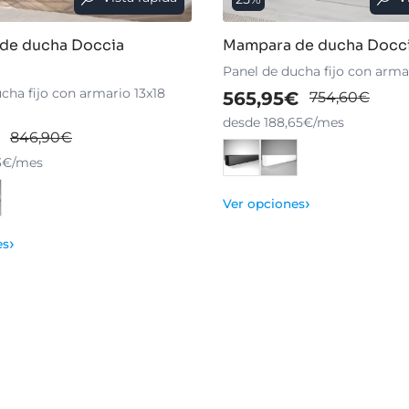
de ducha Doccia
Mampara de ducha Docci
Panel de ducha fijo con arm
cha fijo con armario 13x18
565,95€
754,60€
desde 188,65€/mes
846,90€
73€/mes
›
Ver opciones
›
es