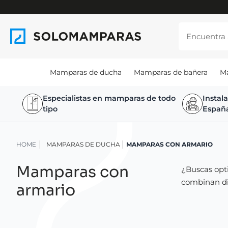
Mamparas de ducha
Mamparas de bañera
M
Especialistas en mamparas de todo
Instal
tipo
Españ
HOME
MAMPARAS DE DUCHA
MAMPARAS CON ARMARIO
Mamparas con
¿Buscas opti
combinan di
armario