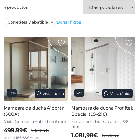
4 productos
×
Corredera y abatible
Borrar filtros
37%
32%
Vista rápida
Vista rápida
Mampara de ducha Alborán
Mampara de ducha Profiltek
(300A)
Special (ES-216)
Mixta (corredera + abatible) 6 mm
Mixta (corredera + abatible) 6/8
mm
499,99€
793,64€
1.081,98€
1.591,15€
desde 166,66€/mes