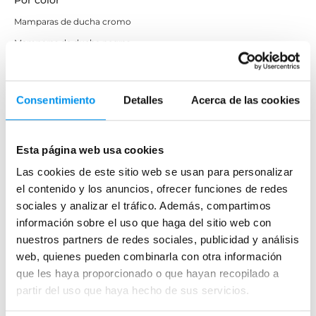
Por color
Mamparas de ducha cromo
Mamparas de ducha negras
Mamparas de ducha blancas
Mamparas de ducha doradas
Consentimiento
Detalles
Acerca de las cookies
Mamparas de ducha de acero inoxidable
Mamparas de ducha sin perfil inferior
Esta página web usa cookies
Por precio
Las cookies de este sitio web se usan para personalizar
el contenido y los anuncios, ofrecer funciones de redes
Mamparas de ducha premium
sociales y analizar el tráfico. Además, compartimos
Mamparas de ducha baratas
información sobre el uso que haga del sitio web con
nuestros partners de redes sociales, publicidad y análisis
Por funcionalidad
web, quienes pueden combinarla con otra información
que les haya proporcionado o que hayan recopilado a
Mamparas de ducha para movilidad reducida
partir del uso que haya hecho de sus servicios.