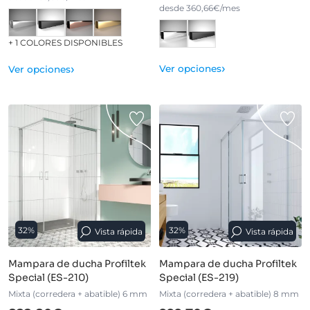
desde 360,66€/mes
+ 1 COLORES DISPONIBLES
›
›
Ver opciones
Ver opciones
32%
32%
Vista rápida
Vista rápida
Mampara de ducha Profiltek
Mampara de ducha Profiltek
Special (ES-210)
Special (ES-219)
Mixta (corredera + abatible) 6 mm
Mixta (corredera + abatible) 8 mm