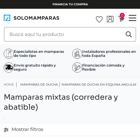
FINANCIA TU COMPRA
0
Especialistas en mamparas
Instaladores profesionales en
de todo tipo
toda España
Envío gratuito rápido y
Financiación cómoda y
seguro
flexible
HOME
MAMPARAS DE DUCHA
MAMPARAS DE DUCHA EN ESQUINA ANGULARE
Mamparas mixtas (corredera y
abatible)
.
Mostrar filtros