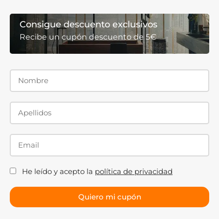
satisfactoria, así que si tienes dudas sobre qué modelos
de mamparas de ducha semicirculares con perfil plata
Consigue descuento exclusivos
brillo encajan mejor con tu baño, no dudes en
Recibe un cupón descuento de 5€
contactarnos.
En Solomamparas te ofrecemos modelos de los
mejores fabricantes, con diferentes configuraciones de
apertura y precios competitivos para que renueves tu
baño con el modelo que mejor encaja con tu espacio, tu
familia y tu bolsillo.
¡Te esperamos!
He leído y acepto la
política de privacidad