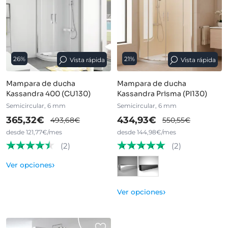
26%
21%
Vista rápida
Vista rápida
Mampara de ducha
Mampara de ducha
Kassandra 400 (CU130)
Kassandra Prisma (PI130)
Semicircular, 6 mm
Semicircular, 6 mm
365,32€
434,93€
493,68€
550,55€
desde 121,77€/mes
desde 144,98€/mes
(2)
(2)
›
Ver opciones
›
Ver opciones