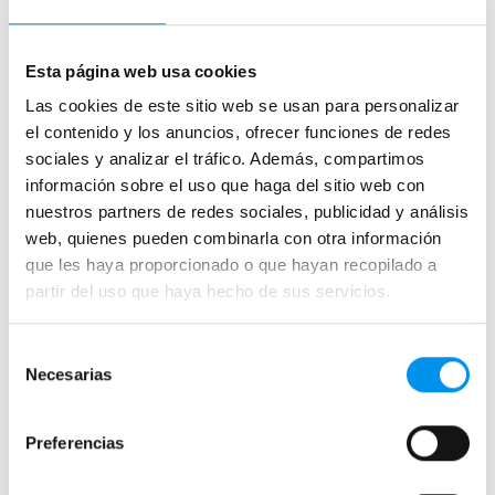
Esta página web usa cookies
Las cookies de este sitio web se usan para personalizar
el contenido y los anuncios, ofrecer funciones de redes
sociales y analizar el tráfico. Además, compartimos
información sobre el uso que haga del sitio web con
nuestros partners de redes sociales, publicidad y análisis
web, quienes pueden combinarla con otra información
que les haya proporcionado o que hayan recopilado a
partir del uso que haya hecho de sus servicios.
Si te gusta
aprovechar cada centímetro
en una
Selección
reforma, estás en el sitio adecuado, ¡a nosotros
Necesarias
de
también! Y uno de esos elementos que puede encajar a
consentimiento
la perfección con tu baño y con tus necesidades son las
mamparas de ducha semicirculares con perfil plata
Preferencias
brillo. Estas son mucho más que un elemento funcional,