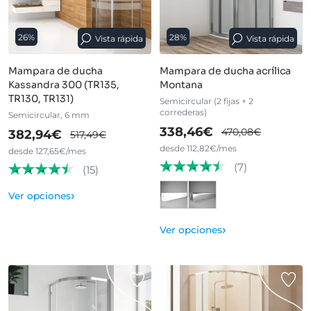
26%
28%
Vista rápida
Vista rápida
Mampara de ducha
Mampara de ducha acrílica
Kassandra 300 (TR135,
Montana
TR130, TR131)
Semicircular (2 fijas + 2
correderas)
Semicircular, 6 mm
338,46€
470,08€
382,94€
517,49€
desde 112,82€/mes
desde 127,65€/mes
(7)
(15)
›
Ver opciones
›
Ver opciones