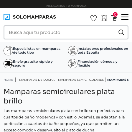
INSTALAMOS TU MAMPARA
0
Especialistas en mamparas
Instaladores profesionales en
de todo tipo
toda España
Envío gratuito rápido y
Financiación cómoda y
seguro
flexible
HOME
MAMPARAS DE DUCHA
MAMPARAS SEMICIRCULARES
MAMPARAS SEM
Mamparas semicirculares plata
brillo
Las mamparas semicirculares plata con brillo son perfectas para
cuartos de baño modernos y con estilo. Además, se adaptan a la
perfección a cuartos de baño pequeños, ya que permiten un
acceso cómodo y desenvuelto al plato de ducha.