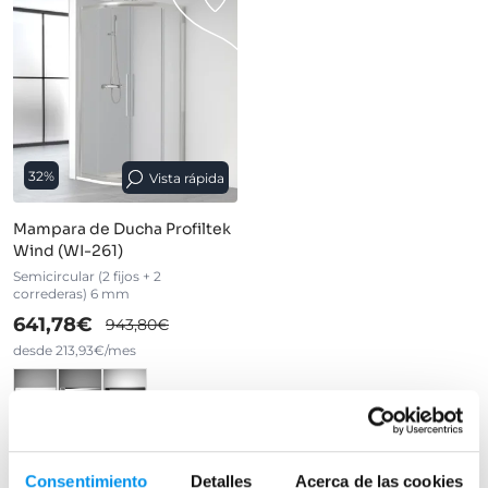
32%
Vista rápida
Mampara de Ducha Profiltek
Wind (WI-261)
Semicircular (2 fijos + 2
correderas) 6 mm
641,78€
943,80€
desde 213,93€/mes
›
Ver opciones
Consentimiento
Detalles
Acerca de las cookies