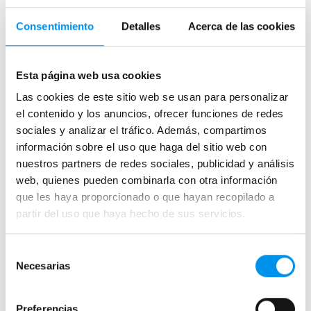
servicio posventa.
Consentimiento
Detalles
Acerca de las cookies
Consulta con nosotros el plato de ducha de mármol
Por material
a precio increíble según medidas, tipo de canto,
Resina
textura o tipo de rejilla. Nos adaptamos a tus
Esta página web usa cookies
necesidades para que el resultado final esté a la
Cerámica - porcelana
altura de tus expectativas y tu baño luzca como lo
Las cookies de este sitio web se usan para personalizar
Acrílico
imaginas.
el contenido y los anuncios, ofrecer funciones de redes
Platos de ducha de piedra
sociales y analizar el tráfico. Además, compartimos
Solid surface
información sobre el uso que haga del sitio web con
nuestros partners de redes sociales, publicidad y análisis
Mármol
web, quienes pueden combinarla con otra información
Madera
que les haya proporcionado o que hayan recopilado a
partir del uso que haya hecho de sus servicios.
Por color
Blanco
Selección
Necesarias
de
Negro
consentimiento
Gris
Preferencias