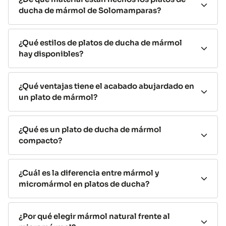
fabricados íntegramente en mármol natural de gran
ducha de mármol de Solomamparas?
densidad y sin añadidos, una auténtica joya para tu
baño.
¿Qué estilos de platos de ducha de mármol
¿Mármol o micromármol? Qué
hay disponibles?
debes saber
¿Qué ventajas tiene el acabado abujardado en
Sabemos que muchos usuarios buscan comparativas
un plato de mármol?
antes de decidirse por un plato u otro. Por eso,
incluimos aquí una reflexión importante entre
plato de
ducha de mármol
¿Qué es un plato de ducha de mármol
y
micromármol
:
compacto?
El micromármol es un material compuesto
por
partículas de mármol y resinas técnicas. Se ha hecho
popular por su ligereza, su precio más accesible y la
¿Cuál es la diferencia entre mármol y
micromármol en platos de ducha?
posibilidad de moldeado. Si buscas referencias, verás
que el plato de ducha de micromarmol tiene opiniones
relacionadas con su funcionalidad y estética aceptable.
¿Por qué elegir mármol natural frente al