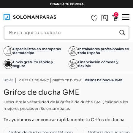
FINANCIA TU COMPRA
0
Especialistas en mamparas
Instaladores profesionales en
de todo tipo
toda España
Envío gratuito rápido y
Financiación cómoda y
seguro
flexible
HOME
GRIFERÍA DE BAÑO
GRIFOS DE DUCHA
GRIFOS DE DUCHA GME
Grifos de ducha GME
Descubre la versatilidad de la grifería de ducha GME, calidad a los
mejores precios en Solomamparas.
Te ayudamos a encontrar rápidamente tu Grifos de ducha
Grifos de ducha termostáticos
Grifería de ducha em