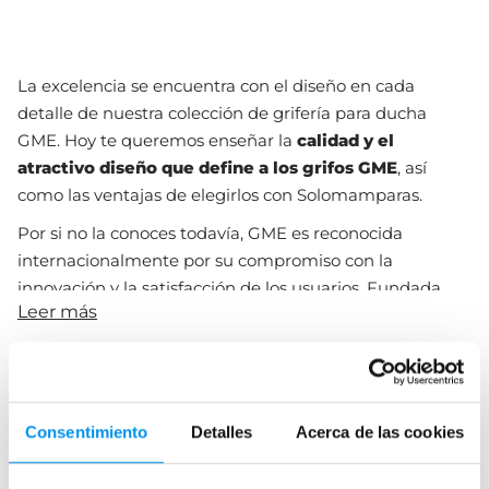
La excelencia se encuentra con el diseño en cada
detalle de nuestra colección de grifería para ducha
GME. Hoy te queremos enseñar la
calidad y el
atractivo diseño que define a los grifos GME
, así
como las ventajas de elegirlos con Solomamparas.
Por si no la conoces todavía, GME es reconocida
internacionalmente por su compromiso con la
innovación y la satisfacción de los usuarios. Fundada
Leer más
sobre unos fuertes pilares de diseño y de excelencia, el
fabricante ha sido líder en el mercado de grifería y
las
mamparas GME
, proporcionando
soluciones
fiables y elegantes
para baños de cualquier estilo.
Tipo de mando
Consentimiento
Detalles
Acerca de las cookies
Grifos de ducha monomando
Calidad de la grifería GME de
Grifos de ducha termoestáticos
ducha