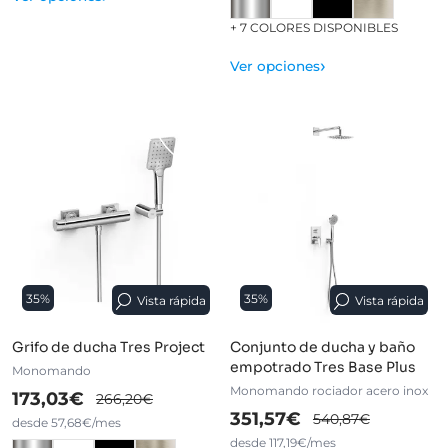
+ 7 COLORES DISPONIBLES
›
Ver opciones
35%
35%
Vista rápida
Vista rápida
Grifo de ducha Tres Project
Conjunto de ducha y baño
empotrado Tres Base Plus
Monomando
Monomando rociador acero inox
173,03€
266,20€
351,57€
540,87€
desde 57,68€/mes
desde 117,19€/mes