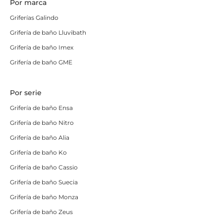
Por marca
baño online en Solomamparas.
Griferías Galindo
Grifos de ducha
Grifería de baño Lluvibath
Puedes comprar grifos de ducha a precio increíble
Grifería de baño Imex
gracias a nuestro catálogo. Contamos con modelos de
Grifería de baño GME
lo más tradicionales al mejor precio, así como piezas
que
parecen sacadas de exposición
, en las que
Por serie
también tratamos de ajustar el precio lo máximo
posible.
Grifería de baño Ensa
Grifería de baño Nitro
Queremos que consigas el baño que siempre deseaste
a través de
productos de calidad, gran variedad y
Grifería de baño Alia
precios de lo más ajustados.
Grifería de baño Ko
Conjuntos de ducha
Grifería de baño Cassio
Grifería de baño Suecia
Las columnas de ducha se han convertido en una pieza
Grifería de baño Monza
clave de los catálogos de los grifos de baño. Son
estéticas, funcionales, suelen tener dos difusores que
Grifería de baño Zeus