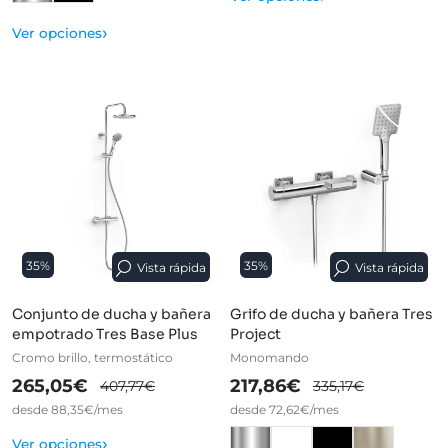
›
Ver opciones
35%
35%
Vista rápida
Vista rápida
Conjunto de ducha y bañera
Grifo de ducha y bañera Tres
empotrado Tres Base Plus
Project
Cromo brillo, termostático
Monomando
265,05€
217,86€
407,77€
335,17€
desde 88,35€/mes
desde 72,62€/mes
›
Ver opciones