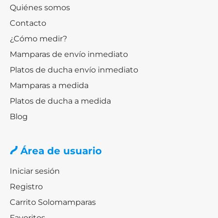
Quiénes somos
en Solomamparas
Contacto
Comprar grifos de baño online nunca fue tan sencillo.
¿Cómo medir?
Revisa nuestro catálogo, elige el tuyo, añádelo a la cesta
Mamparas de envío inmediato
y
realiza tu pedido de manera segura
. ¿Necesitas más
piezas para completar un baño de revista? No dudes en
Platos de ducha envío inmediato
revisar el resto del catálogo y disfrutar de calidad y
Mamparas a medida
diseño ajustado a tu bolsillo.
Platos de ducha a medida
Blog
Área de usuario
Iniciar sesión
Registro
Carrito Solomamparas
Favoritos