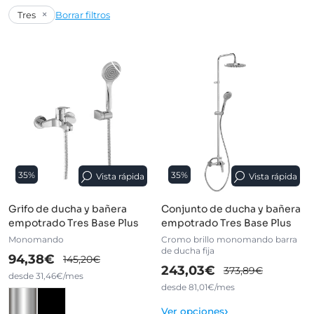
×
Tres
Borrar filtros
35%
35%
Vista rápida
Vista rápida
Grifo de ducha y bañera
Conjunto de ducha y bañera
empotrado Tres Base Plus
empotrado Tres Base Plus
Monomando
Cromo brillo monomando barra
de ducha fija
94,38€
145,20€
243,03€
373,89€
desde 31,46€/mes
desde 81,01€/mes
›
Ver opciones