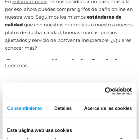
En
Solomamparas
hemos decidido ir un paso más allá,
por eso, ahora puedes comprar grifos de baño online en
nuestra web. Seguimos los mismos
estándares de
calidad
que con nuestras
mamparas
o nuestros nuevos
platos de ducha: calidad, buenas marcas, precios
ajustados y servicio de postventa insuperable. ¿Quieres
conocer más?
Comprar grifos de baño de las
Leer más
mejores marcas
En nuestro nuevo catálogo de grifería contamos con
los
mejores fabricantes
de grifos de baño. Así, podemos
Preguntas frecuentes
ofrecerte una variedad espectacular que te hará dudar
Consentimiento
Detalles
Acerca de las cookies
hasta de tu elección, ¡te gustarán todos!
¿Dónde puedo comprar grifos de baño
Podrás encontrar una amplia gama de fabricantes
online?
especializados, así que no importa el rango de precio
Esta página web usa cookies
que busques, tendrás
calidad asegurada
. Y, además de