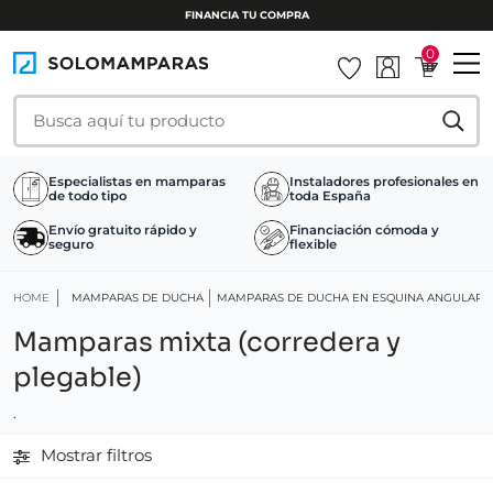
FINANCIA TU COMPRA
0
Especialistas en mamparas
Instaladores profesionales en
de todo tipo
toda España
Envío gratuito rápido y
Financiación cómoda y
seguro
flexible
HOME
MAMPARAS DE DUCHA
MAMPARAS DE DUCHA EN ESQUINA ANGULARE
Mamparas mixta (corredera y
plegable)
.
Mostrar filtros