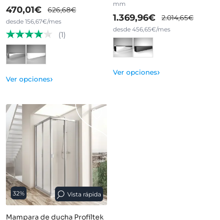
mm
470,01€
626,68€
1.369,96€
2.014,65€
desde 156,67€/mes
desde 456,65€/mes
(1)
›
Ver opciones
›
Ver opciones
32%
Vista rápida
Mampara de ducha Profiltek