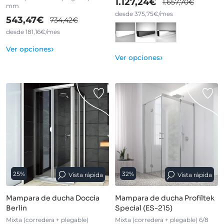
1.127,24€
1.657,70€
mm
desde 375,75€/mes
543,47€
734,42€
desde 181,16€/mes
›
Ver opciones
›
Ver opciones
25%
32%
Vista rápida
Vista rápida
Mampara de ducha Doccia
Mampara de ducha Profiltek
Berlin
Special (ES-215)
Mixta (corredera + plegable)
Mixta (corredera + plegable) 6/8