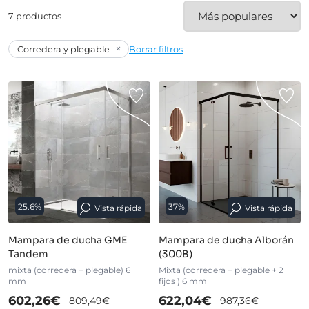
7 productos
×
Corredera y plegable
Borrar filtros
25.6%
37%
Vista rápida
Vista rápida
Mampara de ducha GME
Mampara de ducha Alborán
Tandem
(300B)
mixta (corredera + plegable) 6
Mixta (corredera + plegable + 2
mm
fijos ) 6 mm
602,26€
622,04€
809,49€
987,36€