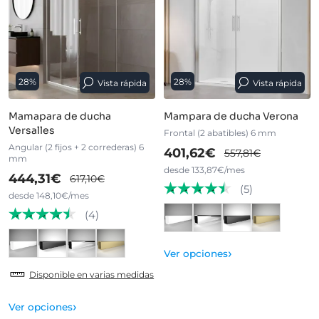
28%
28%
Vista rápida
Vista rápida
Mamapara de ducha
Mampara de ducha Verona
Versalles
Frontal (2 abatibles) 6 mm
Angular (2 fijos + 2 correderas) 6
401,62€
557,81€
mm
desde 133,87€/mes
444,31€
617,10€
(5)
desde 148,10€/mes
(4)
›
Ver opciones
Disponible en varias medidas
›
Ver opciones