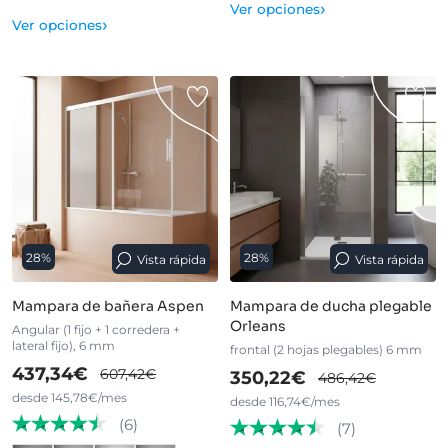
›
Ver opciones
›
Ver opciones
28%
28%
Vista rápida
Vista rápida
Mampara de bañera Aspen
Mampara de ducha plegable
Orleans
Angular (1 fijo + 1 corredera +
lateral fijo), 6 mm
frontal (2 hojas plegables) 6 mm
437,34€
607,42€
350,22€
486,42€
desde 145,78€/mes
desde 116,74€/mes
(6)
(7)