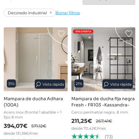
×
Decorado industrial
Borrar filtros
-21%
OFERTA
31%
21%
Vista rápida
Vista rápida
Mampara de ducha Adhara
Mampara de ducha fija negra
(100A)
Fresh - FR103 -Kassandra-
Acero inox (frontal 1 abatible + 1
Cerco perimetral negro, 8 mm
fijo) 8 mm
211,25€
267,41€
394,07€
571,12€
desde 70,42€/mes
desde 131,36€/mes
(73)