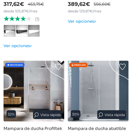
317,62€
389,62€
453,75€
556,60€
desde 105,87€/mes
desde 129,87€/mes
(1)
›
Ver opciones
›
Ver opciones
NOVEDAD
REBAJAS
32%
30%
Vista rápida
Vista rápida
Mampara de ducha Profiltek
Mampara de ducha abatible