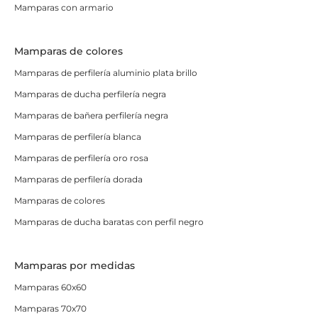
Mamparas con armario
tienes que dejar de lado el resto de elementos. Por
ejemplo, la
grifería
de ducha y de lavabo, o bidé si lo
tienes también, combinada con tu mampara es uno de
Mamparas de colores
los grandes aciertos.
Mamparas de perfilería aluminio plata brillo
Cuenta que si eliges una mampara estilo industrial
Mamparas de ducha perfilería negra
negra tienes que
aportar luminosidad al espacio con
Mamparas de bañera perfilería negra
otros elementos
, como el lavabo, que si es sobre
Mamparas de perfilería blanca
encimera le dará un toque extra. También puedes usar
Mamparas de perfilería oro rosa
acabados metálicos
en mampara, grifería u otros
Mamparas de perfilería dorada
elementos como espejos. Otras cuestiones como
paredes combinadas de cemento y azulejo, lámparas
Mamparas de colores
de metal, espejos redondos o azulejos tipo ladrillo
Mamparas de ducha baratas con perfil negro
pueden ayudarte a conseguir el look completo para tu
mampara industrial, ¿cómo quieres tú decorarlo?
Mamparas por medidas
Mamparas 60x60
Mamparas 70x70