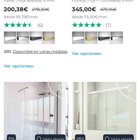
Panel 1 hoja abatible, 6 mm
Frontal (1 fija + 1 corredera) 6 mm
200,38€
345,00€
278,30€
479,16€
desde 66,79€/mes
desde 115,00€/mes
(6)
(7)
Disponible en varias medidas
›
Ver opciones
›
Ver opciones
31%
28%
Vista rápida
Vista rápida