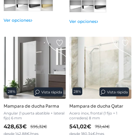
›
Ver opciones
›
Ver opciones
28%
28%
Vista rápida
Vista rápida
Mampara de ducha Parma
Mampara de ducha Qatar
Angular (1 puerta abatible + lateral
Acero inox, frontal (1 fijo + 1
fijo) 6 mm
corredera) 8 mm
428,63€
541,02€
595,32€
751,41€
desde 142,88€/mes
desde 180,34€/mes