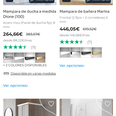
Mampara de ducha a medida
Mampara de bañera Marina
Dione (100)
Frontal (2 fijos + 2 correderas) 6
mm
Acero Inox (Panel de ducha fijo) 8
mm
446,05€
619,52€
264,66€
383,57€
desde 148,68€/mes
desde 88,22€/mes
(7)
(11)
›
+ 2 COLORES DISPONIBLES
Ver opciones
Disponible en varias medidas
›
Ver opciones