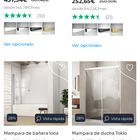
437,34€
607,42€
252,65€
350,90€
desde 145,78€/mes
desde 84,22€/mes
(10)
(21)
›
Ver opciones
›
Ver opciones
28%
28%
Vista rápida
Vista rápida
Mampara de bañera Iona
Mampara de ducha Tokio