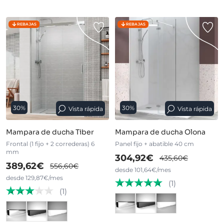
REBAJAS
REBAJAS
30%
30%
Vista rápida
Vista rápida
Mampara de ducha Tiber
Mampara de ducha Olona
Frontal (1 fijo + 2 correderas) 6
Panel fijo + abatible 40 cm
mm
304,92€
435,60€
389,62€
556,60€
desde 101,64€/mes
desde 129,87€/mes
(1)
(1)