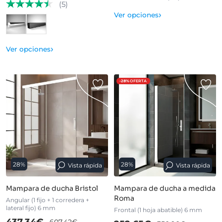
(5)
›
Ver opciones
›
Ver opciones
-28%
OFERTA
28%
28%
Vista rápida
Vista rápida
Mampara de ducha Bristol
Mampara de ducha a medida
Roma
Angular (1 fijo + 1 corredera +
lateral fijo) 6 mm
Frontal (1 hoja abatible) 6 mm