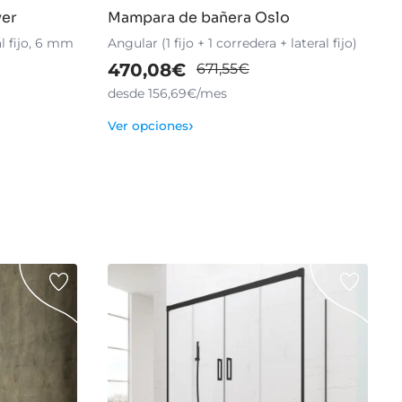
ver
Mampara de bañera Oslo
al fijo, 6 mm
Angular (1 fijo + 1 corredera + lateral fijo)
470,08€
671,55€
desde 156,69€/mes
›
Ver opciones