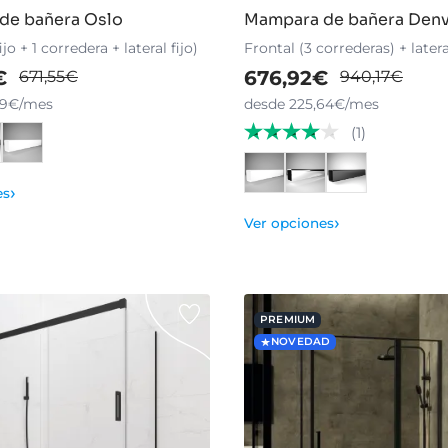
de bañera Oslo
Mampara de bañera Den
ijo + 1 corredera + lateral fijo)
Frontal (3 correderas) + later
€
676,92€
671,55€
940,17€
69€/mes
desde 225,64€/mes
(1)
›
es
›
Ver opciones
PREMIUM
NOVEDAD