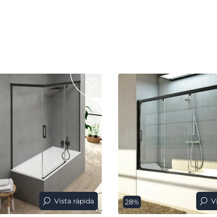
Vista rápida
V
28%