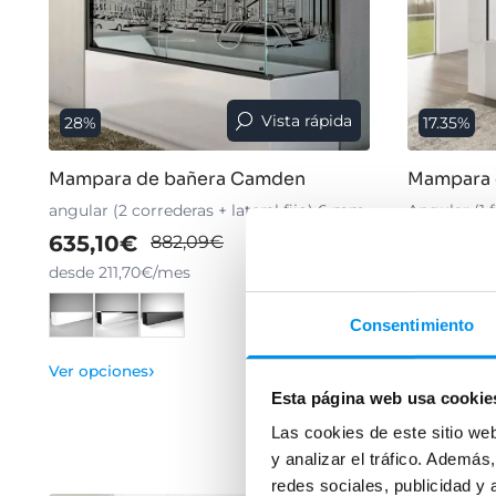
Vista rápida
28%
17.35%
Mampara de bañera Camden
Mampara 
angular (2 correderas + lateral fijo) 6 mm
Angular (1 f
6/8 mm
635,10€
882,09€
508,03
desde 211,70€/mes
desde 169,
Consentimiento
›
+ 3 COLORE
Ver opciones
Esta página web usa cookie
Ver opcion
Las cookies de este sitio we
y analizar el tráfico. Ademá
redes sociales, publicidad y