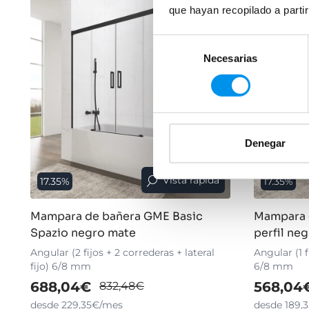
que hayan recopilado a parti
Selección
Necesarias
de
consentimiento
Denegar
Vista rápida
17.35%
17.35%
Mampara de bañera GME Basic
Mampara 
Spazio negro mate
perfil ne
Angular (2 fijos + 2 correderas + lateral
Angular (1 f
fijo) 6/8 mm
6/8 mm
688,04€
568,04
832,48€
desde 229,35€/mes
desde 189,