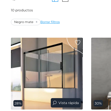
10 productos
×
Negro mate
Borrar filtros
Vista rápida
28%
30%