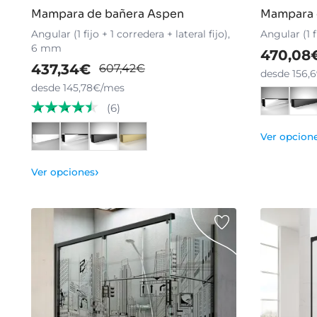
Mampara de bañera Aspen
Mampara 
Angular (1 fijo + 1 corredera + lateral fijo),
Angular (1 f
6 mm
470,08
437,34€
607,42€
desde 156,
desde 145,78€/mes
(6)
Ver opcion
›
Ver opciones