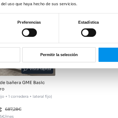
r del uso que haya hecho de sus servicios.
Preferencias
Estadística
Permitir la selección
Vista rápida
de bañera GME Basic
gro
ijo + 1 corredera + lateral fijo)
€
687,28€
35€/mes