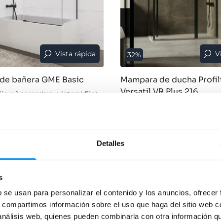
Vista rápida
V
32%
de bañera GME Basic
Mampara de ducha Profil
Versatil VR Plus 216
ijo + 1 corredera + lateral fijo)
Negor, a medida, angular ( 1 fi
abatible + 1 lateral fijo) 6 u 
€
614,68€
1.043,31€
1.534,28€
34€/mes
desde 347,77€/mes
Detalles
›
Ver opciones
S DISPONIBLES
s
›
es
b se usan para personalizar el contenido y los anuncios, ofrecer
s, compartimos información sobre el uso que haga del sitio web 
 análisis web, quienes pueden combinarla con otra información q