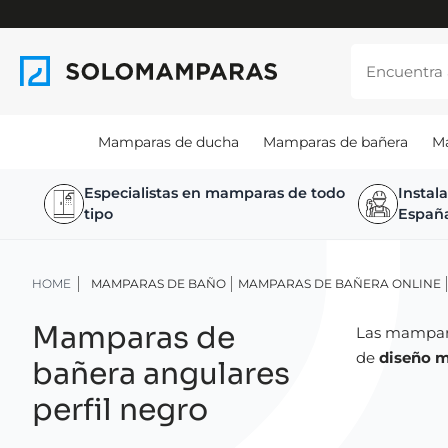
Mamparas de ducha
Mamparas de bañera
M
Especialistas en mamparas de todo
Instal
tipo
Españ
HOME
MAMPARAS DE BAÑO
MAMPARAS DE BAÑERA ONLINE
Mamparas de
Las mamparas
de
diseño m
bañera angulares
perfil negro