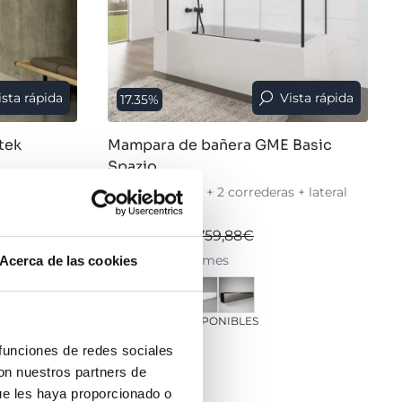
ista rápida
Vista rápida
17.35%
tek
Mampara de bañera GME Basic
Spazio
jo + 1
Angular (2 fijos + 2 correderas + lateral
8 mm
fijo) 6/8 mm
628,04€
759,88€
desde 209,35€/mes
Acerca de las cookies
+ 3 COLORES DISPONIBLES
 funciones de redes sociales
›
Ver opciones
con nuestros partners de
ue les haya proporcionado o