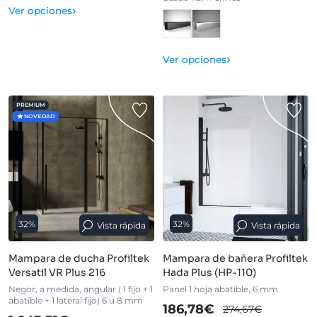
›
Ver opciones
›
Ver opciones
PREMIUM
NOVEDAD
32%
32%
Vista rápida
Vista rápida
Mampara de ducha Profiltek
Mampara de bañera Profiltek
Versatil VR Plus 216
Hada Plus (HP-110)
Negor, a medida, angular ( 1 fijo + 1
Panel 1 hoja abatible, 6 mm
abatible + 1 lateral fijo) 6 u 8 mm
186,78€
274,67€