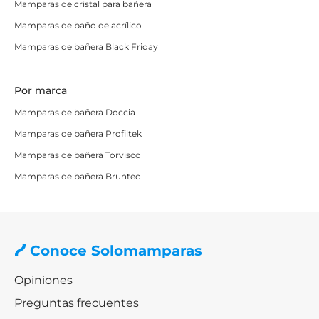
Mamparas de cristal para bañera
Con Solomamparas, la compra será fácil, cómoda y
Mamparas de baño de acrílico
segura, respaldada por la experiencia de un equipo
Mamparas de bañera Black Friday
experto que te acompañará en todo momento. No
esperes más para dar ese toque de elegancia y
Por marca
comodidad a tu baño. Descubre ya todo lo que Profiltek
puede ofrecerte y haz tu pedido.
¡Tú y tu baño
Mamparas de bañera Doccia
merecéis lo mejor!
Mamparas de bañera Profiltek
Mamparas de bañera Torvisco
Mamparas de bañera Bruntec
Conoce Solomamparas
Opiniones
Preguntas frecuentes