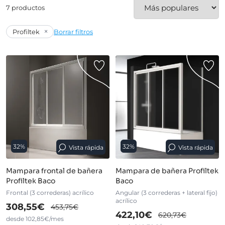
7 productos
×
Profiltek
Borrar filtros
32%
32%
Vista rápida
Vista rápida
Mampara frontal de bañera
Mampara de bañera Profiltek
Profiltek Baco
Baco
Frontal (3 correderas) acrílico
Angular (3 correderas + lateral fijo)
acrílico
308,55€
453,75€
422,10€
620,73€
desde 102,85€/mes