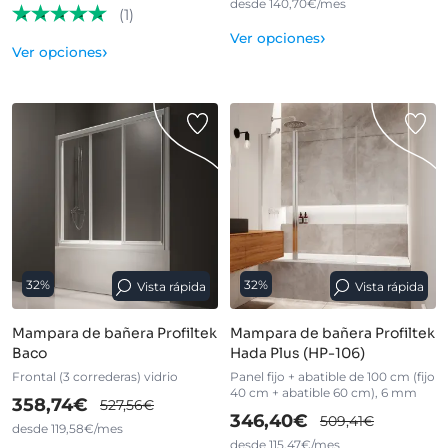
desde 140,70€/mes
(1)
›
Ver opciones
›
Ver opciones
32%
32%
Vista rápida
Vista rápida
Mampara de bañera Profiltek
Mampara de bañera Profiltek
Baco
Hada Plus (HP-106)
Frontal (3 correderas) vidrio
Panel fijo + abatible de 100 cm (fijo
40 cm + abatible 60 cm), 6 mm
358,74€
527,56€
346,40€
509,41€
desde 119,58€/mes
desde 115,47€/mes