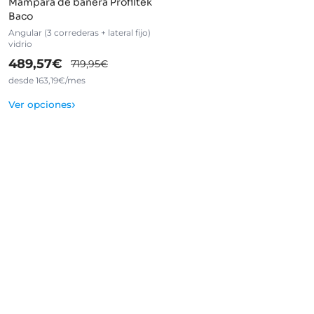
Mampara de bañera Profiltek
Baco
Angular (3 correderas + lateral fijo)
vidrio
489,57€
719,95€
desde 163,19€/mes
›
Ver opciones