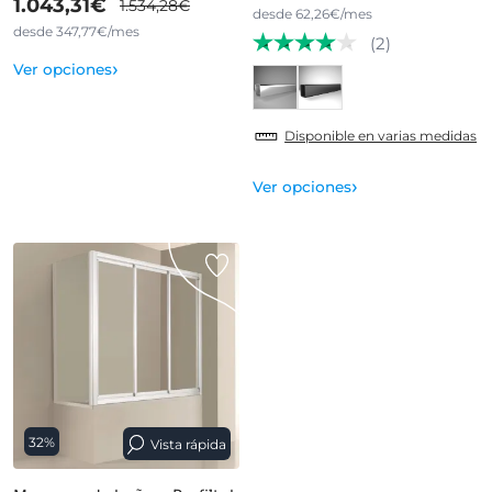
1.043,31€
1.534,28€
desde 62,26€/mes
desde 347,77€/mes
(2)
›
Ver opciones
Disponible en varias medidas
›
Ver opciones
32%
Vista rápida