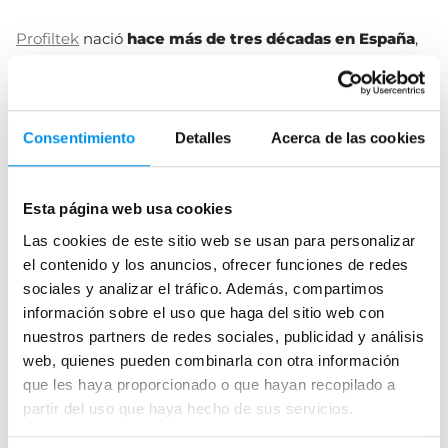
Profiltek
nació
hace más de tres décadas en España
,
fruto de la visión innovadora de un equipo
comprometido con ofrecer soluciones para el baño de
alta calidad. Desde sus inicios, la marca apostó por
la
fabricación nacional, la personalización de cada
Consentimiento
Detalles
Acerca de las cookies
proyecto y el diseño a medida
, valores que aún hoy
siguen definiéndola.
Esta página web usa cookies
Gracias a su continua inversión en tecnología y a su
Las cookies de este sitio web se usan para personalizar
Leer más
cuidado proceso de fabricación, Profiltek ha conseguido
el contenido y los anuncios, ofrecer funciones de redes
mantenerse como uno de los fabricantes más
sociales y analizar el tráfico. Además, compartimos
prestigiosos dentro del sector de mamparas, ofreciendo
información sobre el uso que haga del sitio web con
a los usuarios un
producto fiable, funcional y
nuestros partners de redes sociales, publicidad y análisis
Preguntas frecuentes
estéticamente impecable
.
web, quienes pueden combinarla con otra información
que les haya proporcionado o que hayan recopilado a
Mamparas de bañera Profiltek:
¿Cuál es el origen de Profiltek y cuáles son sus
partir del uso que haya hecho de sus servicios.
elegancia y funcionalidad
valores?