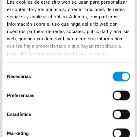
+ 2 COLORES DISPONIBLES
+ 2 COLORES DISPONIBLES
Las cookies de este sitio web se usan para personalizar
el contenido y los anuncios, ofrecer funciones de redes
›
›
Ver opciones
Ver opciones
sociales y analizar el tráfico. Además, compartimos
información sobre el uso que haga del sitio web con
nuestros partners de redes sociales, publicidad y análisis
NOVEDAD
web, quienes pueden combinarla con otra información
que les haya proporcionado o que hayan recopilado a
partir del uso que haya hecho de sus servicios.
Selección
Necesarias
de
26%
26%
consentimiento
Vista rápida
Vista rápida
Preferencias
Conjunto de ducha
Conjunto de ducha
empotrado Imex Bless
empotrado Imex Génova
Monomando de 1 vía con rociador
termostático rociador redondo
Estadística
redondo
de pared cold start
98,49€
248,92€
133,10€
336,38€
Marketing
desde 32,83€/mes
desde 82,97€/mes