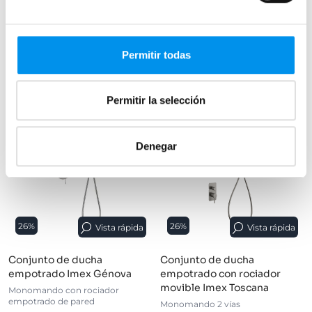
+ 2 COLORES DISPONIBLES
+ 2 COLORES DISPONIBLES
Permitir todas
›
›
Ver opciones
Ver opciones
Permitir la selección
NOVEDAD
Denegar
26%
26%
Vista rápida
Vista rápida
Conjunto de ducha
Conjunto de ducha
empotrado Imex Génova
empotrado con rociador
movible Imex Toscana
Monomando con rociador
empotrado de pared
Monomando 2 vías