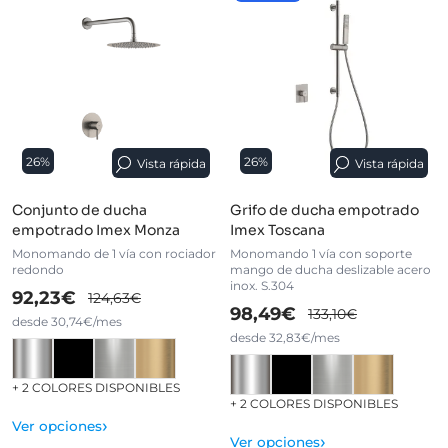
26%
26%
Vista rápida
Vista rápida
Conjunto de ducha
Grifo de ducha empotrado
empotrado Imex Monza
Imex Toscana
Monomando de 1 vía con rociador
Monomando 1 vía con soporte
redondo
mango de ducha deslizable acero
inox. S.304
92,23€
124,63€
98,49€
133,10€
desde 30,74€/mes
desde 32,83€/mes
+ 2 COLORES DISPONIBLES
+ 2 COLORES DISPONIBLES
›
Ver opciones
›
Ver opciones