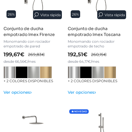
26%
26%
Vista rápida
Vista rápida
Conjunto de ducha
Conjunto de ducha
empotrado Imex Firenze
empotrado Imex Toscana
Monomando con rociador
Monomando con rociador
empotrado de pared
empotrado de techo
199,67€
192,51€
269,83€
260,15€
desde 66,56€/mes
desde 64,17€/mes
+ 2 COLORES DISPONIBLES
+ 2 COLORES DISPONIBLES
›
›
Ver opciones
Ver opciones
NOVEDAD