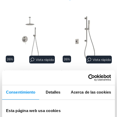
26%
26%
Vista rápida
Vista rápida
Conjunto de ducha
Conjunto de ducha con barra
empotrado Imex Bless
empotrado Imex Firenze
Monomando con rociador
Monomando de 1 vía con soporte
extraplano de techo
mango de ducha deslizable
Consentimiento
Detalles
Acerca de las cookies
170,13€
102,97€
229,90€
139,15€
desde 56,71€/mes
desde 34,32€/mes
Esta página web usa cookies