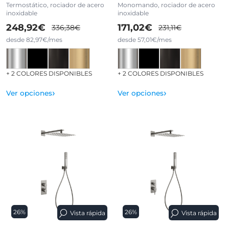
Termostático, rociador de acero
Monomando, rociador de acero
inoxidable
inoxidable
248,92€
171,02€
336,38€
231,11€
desde 82,97€/mes
desde 57,01€/mes
+ 2 COLORES DISPONIBLES
+ 2 COLORES DISPONIBLES
›
›
Ver opciones
Ver opciones
26%
26%
Vista rápida
Vista rápida