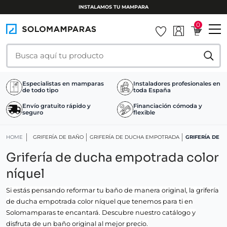
INSTALAMOS TU MAMPARA
0
Especialistas en mamparas
Instaladores profesionales en
de todo tipo
toda España
Envío gratuito rápido y
Financiación cómoda y
seguro
flexible
HOME
GRIFERÍA DE BAÑO
GRIFERÍA DE DUCHA EMPOTRADA
GRIFERÍA DE 
Grifería de ducha empotrada color
níquel
Si estás pensando reformar tu baño de manera original, la grifería
de ducha empotrada color níquel que tenemos para ti en
Solomamparas te encantará. Descubre nuestro catálogo y
disfruta de un baño original al mejor precio.