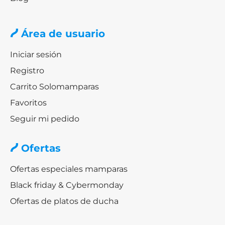
níquel es la elección ideal. En
Solomamparas
te
ofrecemos productos de alta calidad, fabricados por
las
Área de usuario
mejores marcas
y con los mejores materiales y
acabados, para que puedas disfrutar de un baño
Iniciar sesión
moderno y a la vez duradero. ¡Te esperamos!
Registro
Carrito Solomamparas
Favoritos
Seguir mi pedido
Ofertas
Ofertas especiales mamparas
Black friday & Cybermonday
Ofertas de platos de ducha