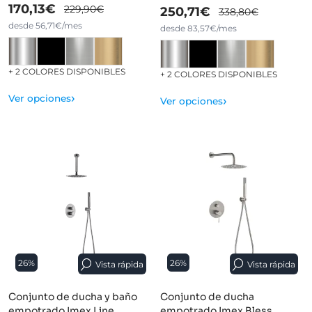
170,13€
229,90€
250,71€
338,80€
desde 56,71€/mes
desde 83,57€/mes
+ 2 COLORES DISPONIBLES
+ 2 COLORES DISPONIBLES
›
Ver opciones
›
Ver opciones
26%
26%
Vista rápida
Vista rápida
Conjunto de ducha y baño
Conjunto de ducha
empotrado Imex Line
empotrado Imex Bless