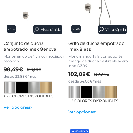
26%
26%
Vista rápida
Vista rápida
Conjunto de ducha
Grifo de ducha empotrado
empotrado Imex Génova
Imex Bless
Monomando de 1 vía con rociador
Monomando 1 vía con soporte
redondo
mango de ducha deslizable acero
inox. S.304
98,49€
133,10€
102,08€
137,94€
desde 32,83€/mes
desde 34,03€/mes
+ 2 COLORES DISPONIBLES
+ 2 COLORES DISPONIBLES
›
Ver opciones
›
Ver opciones
NOVEDAD