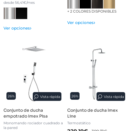
desde 56,41€/mes
+ 2 COLORES DISPONIBLES
›
Ver opciones
›
Ver opciones
26%
26%
Vista rápida
Vista rápida
Conjunto de ducha
Conjunto de ducha Imex
empotrado Imex Pisa
Line
Monomando rociador cuadrado a
Termostático
la pared