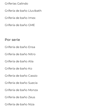
Griferías Galindo
Grifos de ducha
Grifería de baño Lluvibath
Puedes comprar grifos de ducha a precio increíble
Grifería de baño Imex
gracias a nuestro catálogo. Contamos con modelos de
Grifería de baño GME
lo más tradicionales al mejor precio, así como piezas
que
parecen sacadas de exposición
, en las que
Por serie
también tratamos de ajustar el precio lo máximo
posible.
Grifería de baño Ensa
Grifería de baño Nitro
Queremos que consigas el baño que siempre deseaste
a través de
productos de calidad, gran variedad y
Grifería de baño Alia
precios de lo más ajustados.
Grifería de baño Ko
Conjuntos de ducha
Grifería de baño Cassio
Grifería de baño Suecia
Las columnas de ducha se han convertido en una pieza
Grifería de baño Monza
clave de los catálogos de los grifos de baño. Son
estéticas, funcionales, suelen tener dos difusores que
Grifería de baño Zeus
nos ayudan a relajarnos y asearnos y están disponibles
Grifería de baño Niza