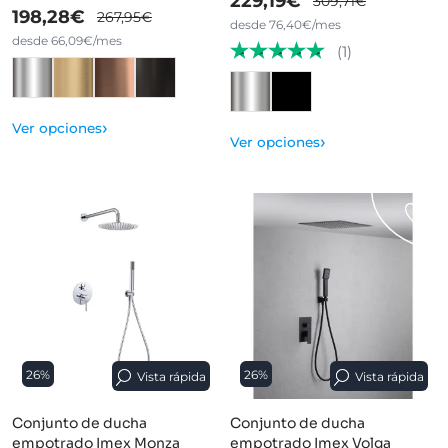
229,19€
309,71€
198,28€
267,95€
desde 76,40€/mes
desde 66,09€/mes
(1)
›
Ver opciones
›
Ver opciones
26%
26%
Vista rápida
Vista rápida
Conjunto de ducha
Conjunto de ducha
empotrado Imex Monza
empotrado Imex Volga