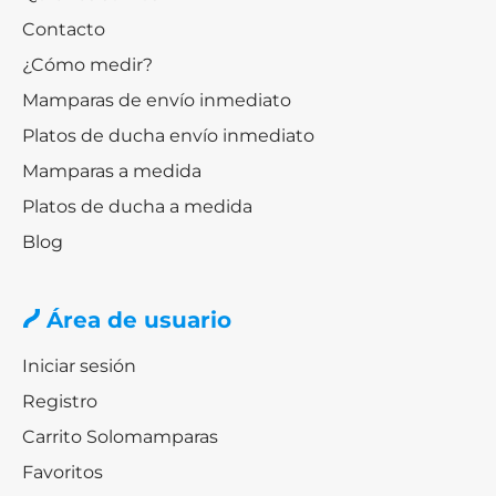
en Solomamparas
Contacto
Comprar grifos de baño online nunca fue tan sencillo.
¿Cómo medir?
Revisa nuestro catálogo, elige el tuyo, añádelo a la cesta
Mamparas de envío inmediato
y
realiza tu pedido de manera segura
. ¿Necesitas más
piezas para completar un baño de revista? No dudes en
Platos de ducha envío inmediato
revisar el resto del catálogo y disfrutar de calidad y
Mamparas a medida
diseño ajustado a tu bolsillo.
Platos de ducha a medida
Blog
Área de usuario
Iniciar sesión
Registro
Carrito Solomamparas
Favoritos