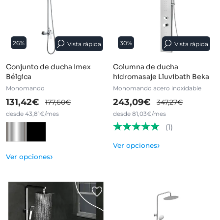
26%
30%
Vista rápida
Vista rápida
Conjunto de ducha Imex
Columna de ducha
Bélgica
hidromasaje Lluvibath Beka
Monomando
Monomando acero inoxidable
131,42€
243,09€
177,60€
347,27€
desde 43,81€/mes
desde 81,03€/mes
(1)
›
Ver opciones
›
Ver opciones