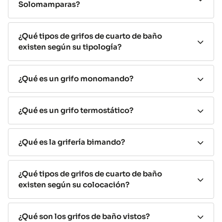
Solomamparas?
diferentes tipos.
Grifos de cuarto de baño según
¿Qué tipos de grifos de cuarto de baño
existen según su tipología?
tipología
Existen, en la actualidad, multitud de modelos de grifos
¿Qué es un grifo monomando?
para cuarto de baño, así que tienes que
elegir la
tipología que más te guste
:
¿Qué es un grifo termostático?
Grifos
monomando
: es el que se compone, como
su propio nombre indica, de un solo mando a
través del cual regularemos tanto el caño de agua
¿Qué es la grifería bimando?
como su temperatura.
Grifos
termostáticos
: En este caso contamos con
¿Qué tipos de grifos de cuarto de baño
dos mandos, uno para regular la temperatura del
existen según su colocación?
agua, que podremos dejar fijo, y otro para regular
su caudal de salida.
¿Qué son los grifos de baño vistos?
Grifería de baño
bimando
: la menos común de