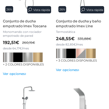
26%
26%
Vista rápida
Vista rápida
Conjunto de ducha
Conjunto de ducha y baño
empotrado Imex Toscana
empotrado Imex Line
Monomando con rociador
Termostática
empotrado de pared
248,55€
335,88€
192,51€
260,15€
desde 82,85€/mes
desde 64,17€/mes
+ 3 COLORES DISPONIBLES
+ 2 COLORES DISPONIBLES
›
Ver opciones
›
Ver opciones