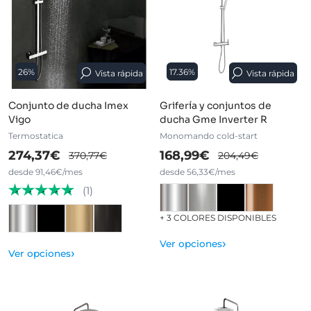
26%
17.36%
Vista rápida
Vista rápida
Conjunto de ducha Imex
Grifería y conjuntos de
Vigo
ducha Gme Inverter R
Termostatica
Monomando cold-start
274,37€
168,99€
370,77€
204,49€
desde 91,46€/mes
desde 56,33€/mes
(1)
+ 3 COLORES DISPONIBLES
›
Ver opciones
›
Ver opciones