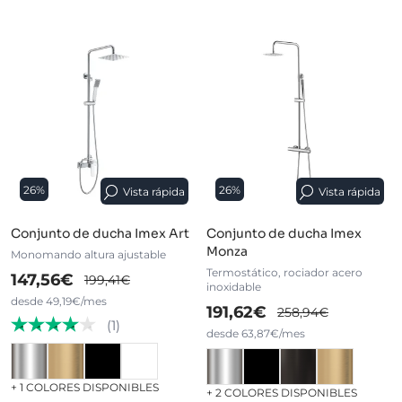
26%
26%
Vista rápida
Vista rápida
Conjunto de ducha Imex Art
Conjunto de ducha Imex
Monza
Monomando altura ajustable
Termostático, rociador acero
147,56€
199,41€
inoxidable
desde 49,19€/mes
191,62€
258,94€
(1)
desde 63,87€/mes
+ 1 COLORES DISPONIBLES
+ 2 COLORES DISPONIBLES