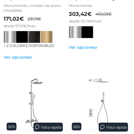
Monomando, rociador de acero
Monomando
inoxidable
303,42€
410,03€
171,02€
231,11€
desde 101,14€/mes
desde 57,01€/mes
+ 2 COLORES DISPONIBLES
›
Ver opciones
›
Ver opciones
30%
26%
Vista rápida
Vista rápida