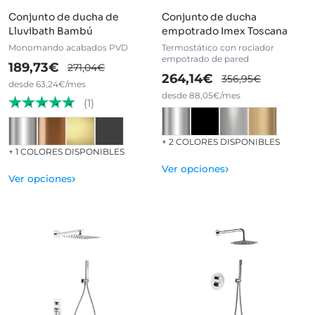
Conjunto de ducha de
Conjunto de ducha
Lluvibath Bambú
empotrado Imex Toscana
Monomando acabados PVD
Termostático con rociador
empotrado de pared
189,73€
271,04€
264,14€
356,95€
desde 63,24€/mes
desde 88,05€/mes
(1)
+ 2 COLORES DISPONIBLES
+ 1 COLORES DISPONIBLES
›
Ver opciones
›
Ver opciones