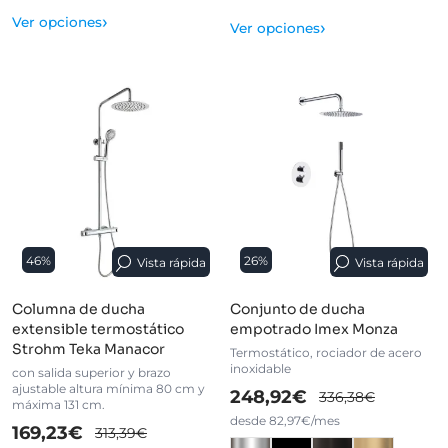
›
Ver opciones
›
Ver opciones
46%
26%
Vista rápida
Vista rápida
Columna de ducha
Conjunto de ducha
extensible termostático
empotrado Imex Monza
Strohm Teka Manacor
Termostático, rociador de acero
inoxidable
con salida superior y brazo
ajustable altura mínima 80 cm y
248,92€
336,38€
máxima 131 cm.
desde 82,97€/mes
169,23€
313,39€