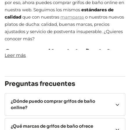
por eso, ahora puedes comprar grifos de baño online en
nuestra web. Seguimos los mismos
estándares de
calidad
que con nuestras
mamparas
o nuestros nuevos
platos de ducha: calidad, buenas marcas, precios
ajustados y servicio de postventa insuperable. ¿Quieres
conocer más?
Comprar grifos de baño de las
Leer más
mejores marcas
En nuestro nuevo catálogo de grifería contamos con
los
mejores fabricantes
de grifos de baño. Así, podemos
Preguntas frecuentes
ofrecerte una variedad espectacular que te hará dudar
hasta de tu elección, ¡te gustarán todos!
¿Dónde puedo comprar grifos de baño
Podrás encontrar una amplia gama de fabricantes
online?
especializados, así que no importa el rango de precio
que busques, tendrás
calidad asegurada
. Y, además de
¿Qué marcas de grifos de baño ofrece
eso, puedes comprar grifos de baño online de