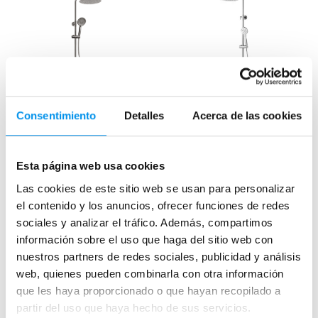
17.35%
32%
Vista rápida
Vista rápida
Consentimiento
Detalles
Acerca de las cookies
Grifería y conjuntos de
Conjunto de ducha Lluvibath
ducha Gme Round Elite
Pipe
Esta página web usa cookies
Termostático
Termostático con barra extensible
Las cookies de este sitio web se usan para personalizar
288,02€
171,14€
348,48€
251,68€
el contenido y los anuncios, ofrecer funciones de redes
desde 96,01€/mes
desde 57,05€/mes
sociales y analizar el tráfico. Además, compartimos
información sobre el uso que haga del sitio web con
+ 2 COLORES DISPONIBLES
nuestros partners de redes sociales, publicidad y análisis
›
Ver opciones
web, quienes pueden combinarla con otra información
›
Ver opciones
que les haya proporcionado o que hayan recopilado a
partir del uso que haya hecho de sus servicios.