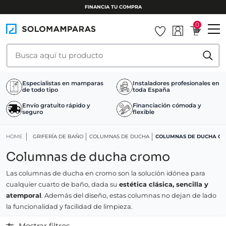
FINANCIA TU COMPRA
0
Especialistas en mamparas
Instaladores profesionales en
de todo tipo
toda España
Envío gratuito rápido y
Financiación cómoda y
seguro
flexible
HOME
GRIFERÍA DE BAÑO
COLUMNAS DE DUCHA
COLUMNAS DE DUCHA C
Columnas de ducha cromo
Las columnas de ducha en cromo son la solución idónea para
cualquier cuarto de baño, dada su
estética clásica, sencilla y
atemporal
. Además del diseño, estas columnas no dejan de lado
la funcionalidad y facilidad de limpieza.
Mostrar filtros