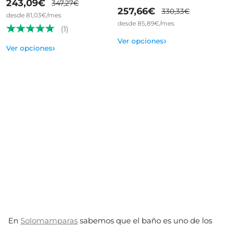
243,09€
347,27€
257,66€
330,33€
desde 81,03€/mes
desde 85,89€/mes
(1)
›
Ver opciones
›
Ver opciones
En
Solomamparas
sabemos que el baño es uno de los