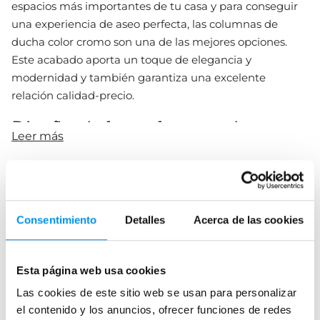
espacios más importantes de tu casa y para conseguir
una experiencia de aseo perfecta, las columnas de
ducha color cromo son una de las mejores opciones.
Este acabado aporta un toque de elegancia y
modernidad y también garantiza una excelente
relación calidad-precio.
Diseño de las columnas de
Leer más
ducha cromadas
Las columnas de ducha en color cromo están diseñadas
Por tipo de mando
para ofrecer la máxima comodidad. Estas incorporan
Columnas de ducha monomando
varias funciones, como cabezales de ducha ajustables,
Consentimiento
Detalles
Acerca de las cookies
rociadores tipo lluvia y duchas de mano, que permiten
Columnas de ducha termoestáticas
adaptar la experiencia de ducha a tus preferencias
Esta página web usa cookies
personales, así como
jets para el masaje
de nuestra
Columnas de ducha negras
espalda.
Las cookies de este sitio web se usan para personalizar
el contenido y los anuncios, ofrecer funciones de redes
Columnas de ducha cromo
Las columnas de ducha cromadas, además de