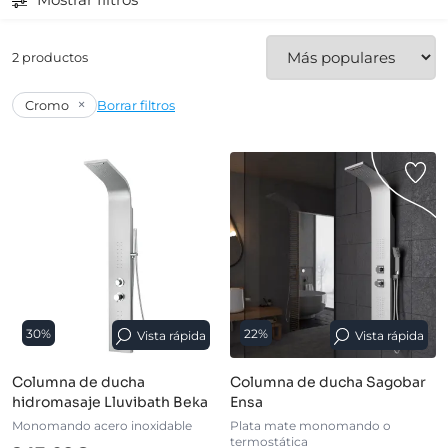
2 productos
×
Cromo
Borrar filtros
30%
22%
Vista rápida
Vista rápida
Columna de ducha
Columna de ducha Sagobar
hidromasaje Lluvibath Beka
Ensa
Monomando acero inoxidable
Plata mate monomando o
termostática