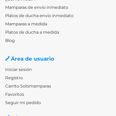
Mamparas de envío inmediato
Tonos claros:
blanco, beige y arena.
Platos de ducha envío inmediato
Tonos oscuros:
gris, grafito y marrón.
Personalización a medida disponible según
Mamparas a medida
proyecto.
Platos de ducha a medida
Blog
Elegir un color adecuado facilita la integración con
mamparas y azulejos, creando un baño armónico.
Área de usuario
Plato de ducha resina: formas y
guía de selección
Iniciar sesión
Registro
Elegir la forma y tamaño adecuados asegura
Carrito Solomamparas
comodidad y estética:
Favoritos
Tamaño
Forma
Uso recomendado
Seguir mi pedido
recomendado
70x140 –
Baños largos o