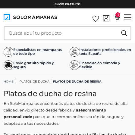
ENVÍO GRATUITO
0
Especialistas en mamparas
Instaladores profesionales en
de todo tipo
toda España
Envío gratuito rápido y
Financiación cómoda y
seguro
flexible
HOME
PLATOS DE DUCHA
PLATOS DE DUCHA DE RESINA
Platos de ducha de resina
En SoloMamparas encontrarás platos de ducha de resina de alta
calidad, envío directo desde fábrica y
asesoramiento
personalizado
para que tu compra online sea rápida, segura y
adaptada a tus necesidades.
Te ayudamos a encontrar rápidamente tu Platos de ducha