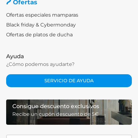
Rectangular
Ofertas
90x180
estrechos
Ofertas especiales mamparas
Ducha
80x80 –
Cuadrado
independiente o
Black friday & Cybermonday
100x100
rincones
Ofertas de platos de ducha
Baños con esquinas
Irregular / a
Según
o diseños
medida
medición
Ayuda
especiales
¿Cómo podemos ayudarte?
Antes de comprar, mide tu espacio y deja al menos 5
cm libres alrededor del plato para una instalación
SERVICIO DE AYUDA
óptima.
Diseño, acabados y
Consigue descuento exclusivos
personalización
Recibe un cupón descuento de 5€
Los platos de ducha de resina destacan por su diseño y
acabados: