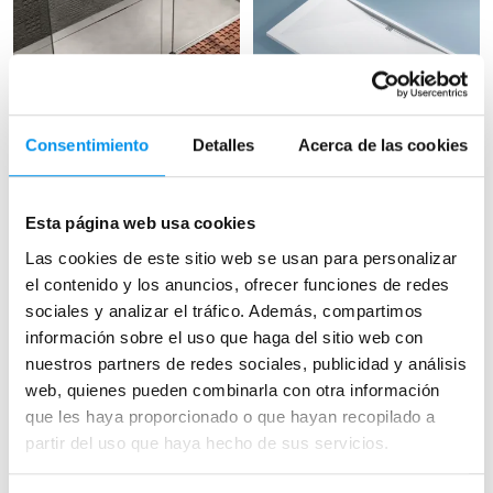
41%
31%
Vista rápida
Vista rápida
Consentimiento
Detalles
Acerca de las cookies
Plato de ducha de resina
Plato de ducha Bruntec
Hidronatur Lyra
Design Montserrat
Esta página web usa cookies
Textura espatulado a medida
Resina textura pizarra a medida
192,04€
144,44€
325,49€
209,33€
Las cookies de este sitio web se usan para personalizar
desde 64,01€/mes
desde 48,15€/mes
el contenido y los anuncios, ofrecer funciones de redes
sociales y analizar el tráfico. Además, compartimos
información sobre el uso que haga del sitio web con
+ 6 COLORES DISPONIBLES
+ 5 COLORES DISPONIBLES
nuestros partners de redes sociales, publicidad y análisis
Disponible en varias medidas
Disponible en varias medidas
web, quienes pueden combinarla con otra información
que les haya proporcionado o que hayan recopilado a
›
›
Ver opciones
Ver opciones
partir del uso que haya hecho de sus servicios.