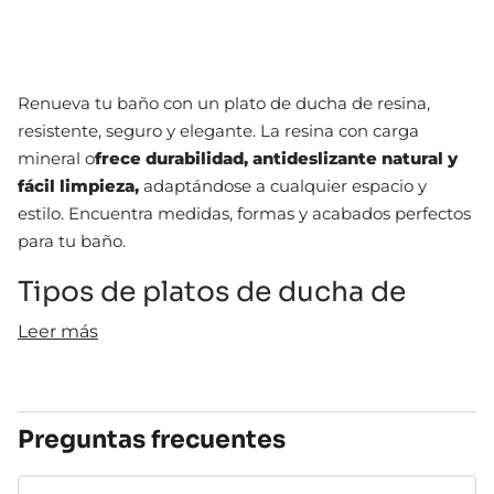
Renueva tu baño con un plato de ducha de resina,
resistente, seguro y elegante. La resina con carga
mineral o
frece durabilidad, antideslizante natural y
fácil limpieza,
adaptándose a cualquier espacio y
estilo. Encuentra medidas, formas y acabados perfectos
para tu baño.
Tipos de platos de ducha de
resina
Leer más
Existen distintos tipos de platos de ducha de resina
según su instalación y uso:
Preguntas frecuentes
Tipo
Descripción
Ventajas
Medidas fijas,