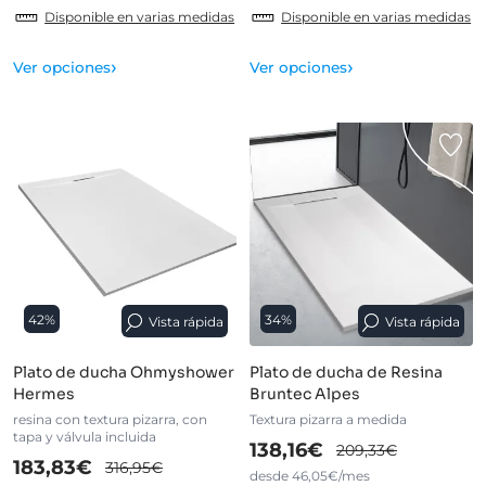
Disponible en varias medidas
Disponible en varias medidas
›
›
Ver opciones
Ver opciones
42%
34%
Vista rápida
Vista rápida
Plato de ducha Ohmyshower
Plato de ducha de Resina
Hermes
Bruntec Alpes
resina con textura pizarra, con
Textura pizarra a medida
tapa y válvula incluida
138,16€
209,33€
183,83€
316,95€
desde 46,05€/mes