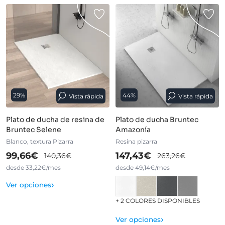
29%
44%
Vista rápida
Vista rápida
Plato de ducha de resina de
Plato de ducha Bruntec
Bruntec Selene
Amazonía
Blanco, textura Pizarra
Resina pizarra
99,66€
147,43€
140,36€
263,26€
desde 33,22€/mes
desde 49,14€/mes
›
Ver opciones
+ 2 COLORES DISPONIBLES
›
Ver opciones