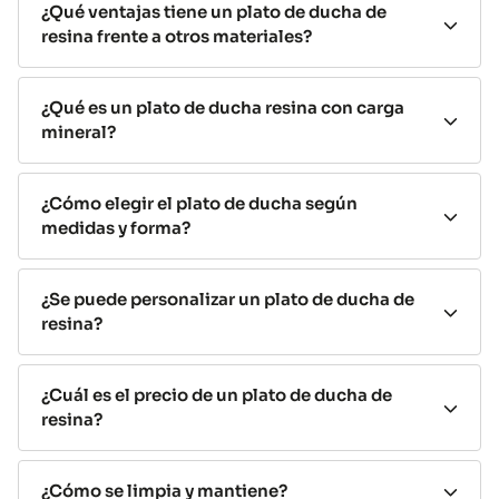
Rápido envío,
¿Qué ventajas tiene un plato de ducha de
Estándar
listos para
resina frente a otros materiales?
instalación sencilla
instalar
Fabricado
Perfecto para baños
¿Qué es un plato de ducha resina con carga
según tus
mineral?
A medida
irregulares, máxima
medidas
personalización
exactas
¿Cómo elegir el plato de ducha según
Grosor
medidas y forma?
mínimo,
Fácil acceso, elegante
Extraplano
diseño
y minimalista
¿Se puede personalizar un plato de ducha de
moderno
resina?
Platos de ducha de resina con
carga mineral
¿Cuál es el precio de un plato de ducha de
resina?
Los platos de ducha de resina con carga mineral
combinan resina de alta densidad y minerales
¿Cómo se limpia y mantiene?