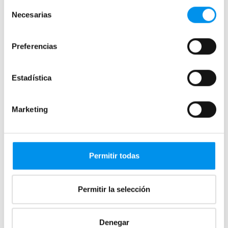
Selección
Necesarias
de
consentimiento
Preferencias
Estadística
37%
48%
Vista rápida
Vista rápida
Marketing
Plato de ducha de resina
Plato de ducha Bruntec
Hidronatur Classic
Premium
Textura pizarra a medida
Resina textura pizarra a medida
146,36€
210,91€
232,32€
405,60€
Permitir todas
desde 48,79€/mes
desde 70,30€/mes
Permitir la selección
+ 6 COLORES DISPONIBLES
+ 2 COLORES DISPONIBLES
Disponible en varias medidas
Disponible en varias medidas
Denegar