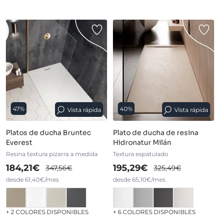
47%
40%
Vista rápida
Vista rápida
Platos de ducha Bruntec
Plato de ducha de resina
Everest
Hidronatur Milán
Resina textura pizarra a medida
Textura espatulado
184,21€
195,29€
347,56€
325,49€
desde 61,40€/mes
desde 65,10€/mes
+ 2 COLORES DISPONIBLES
+ 6 COLORES DISPONIBLES