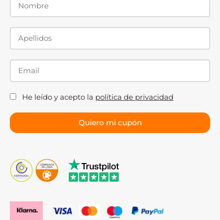
Textura antideslizante
para seguridad y estética.
Esquinas redondeadas o cuadradas
según
preferencia.
Desagües integrados o lineales,
adaptados al
espacio disponible.
La personalización permite un baño exclusivo, elegante
y funcional.
He leído y acepto la
política de privacidad
Problemas comunes de los
platos de ducha de resina
Ningún material es perfecto, y conocer sus puntos
débiles te ayuda a elegir bien y a que tu plato dure
más:
Amarilleo con el tiempo.
Es más visible en los
modelos blancos y suele deberse al uso de