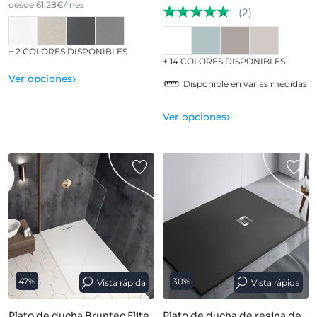
desde 61,28€/mes
(2)
+ 2 COLORES DISPONIBLES
+ 14 COLORES DISPONIBLES
›
Ver opciones
Disponible en varias medidas
›
Ver opciones
47%
30%
Vista rápida
Vista rápida
Plato de ducha Bruntec Elite
Plato de ducha de resina de