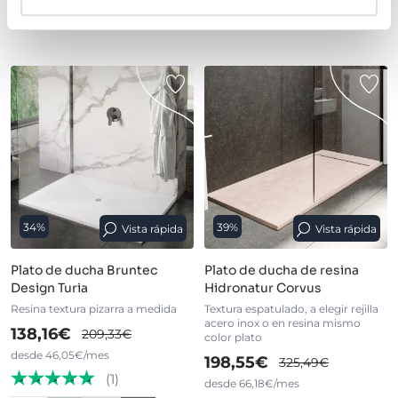
›
›
Ver opciones
Ver opciones
34%
39%
Vista rápida
Vista rápida
Plato de ducha Bruntec
Plato de ducha de resina
Design Turia
Hidronatur Corvus
Resina textura pizarra a medida
Textura espatulado, a elegir rejilla
acero inox o en resina mismo
138,16€
209,33€
color plato
desde 46,05€/mes
198,55€
325,49€
(1)
desde 66,18€/mes