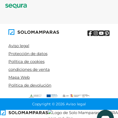
productos de limpieza inadecuados (lejía,
abrasivos) o a la acumulación de cal no retirada. Se
previene con una limpieza regular y productos
neutros.
Manchas de cal.
La resina no es porosa como la
piedra natural, pero el agua dura puede dejar
residuos visibles si no se seca el plato tras la ducha.
Aviso legal
Un secado rápido con una gamuza reduce mucho
Protección de datos
este problema.
Política de cookies
Rayado superficial.
Los modelos coloreados en
condiciones de venta
masa (el color llega hasta el interior del material,
Mapa Web
no solo la superficie) disimulan mucho mejor un
Política de devolución
rasguño que los que solo tienen color en la capa
exterior, ya que no se marca una línea blanca al
rayarse.
Copyright © 2026 Aviso legal
Pérdida de adherencia antideslizante.
Con los
CIERRA
años, y si se usan productos muy agresivos de