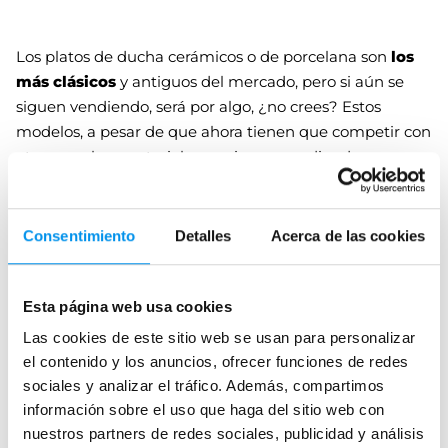
Los platos de ducha cerámicos o de porcelana son
los
más clásicos
y antiguos del mercado, pero si aún se
siguen vendiendo, será por algo, ¿no crees? Estos
modelos, a pesar de que ahora tienen que competir con
otros muchos materiales, se siguen vendiendo por
sus
características
.
¿Qué son los platos de ducha de
Consentimiento
Detalles
Acerca de las cookies
porcelana?
Leer más
Los platos de ducha de porcelana o cerámicos son los
Esta página web usa cookies
que están hechos con el mismo material que los
Las cookies de este sitio web se usan para personalizar
sanitarios, serían los platos “de toda la vida” que puedes
Preguntas frecuentes
el contenido y los anuncios, ofrecer funciones de redes
encontrar en espacios como los hospitales, ya que
se
sociales y analizar el tráfico. Además, compartimos
desinfectan muy fácilmente
. Están
fabricados en
información sobre el uso que haga del sitio web con
¿Qué son los platos de ducha de de cerámica
cerámica o porcelana
, proporcionando las mismas
nuestros partners de redes sociales, publicidad y análisis
o porcelana?