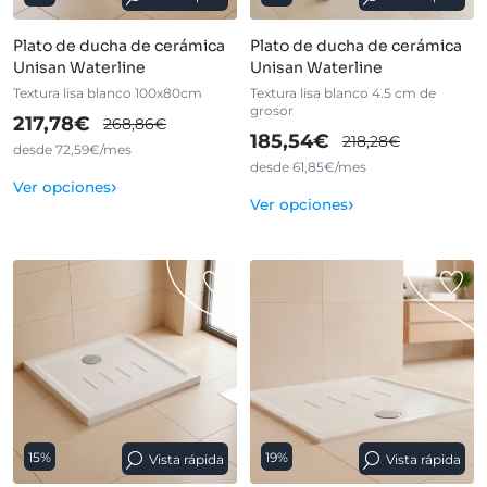
Plato de ducha de cerámica
Plato de ducha de cerámica
Unisan Waterline
Unisan Waterline
Textura lisa blanco 100x80cm
Textura lisa blanco 4.5 cm de
grosor
217,78€
268,86€
185,54€
218,28€
desde 72,59€/mes
desde 61,85€/mes
›
Ver opciones
›
Ver opciones
15%
19%
Vista rápida
Vista rápida