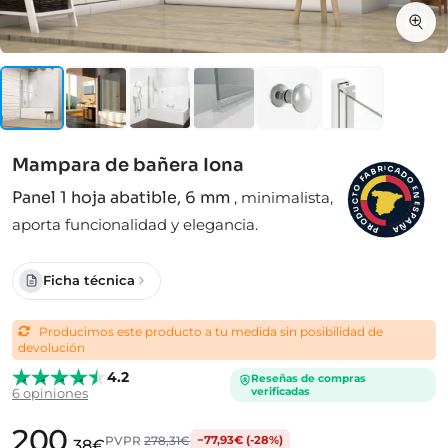
Mampara de bañera Iona
I
C
R
A
B
D
A
F
O
O
E
Panel 1 hoja abatible, 6 mm
,
minimalista,
N
T
C
E
S
U
D
P
aporta funcionalidad y elegancia.
A
O
Ñ
R
A
P
Ficha técnica
Producimos este producto a tu medida sin posibilidad de
devolución
4.2
Reseñas de compras
verificadas
6 opiniones
200
PVPR
278,31€
−77,93€ (-28%)
,38€