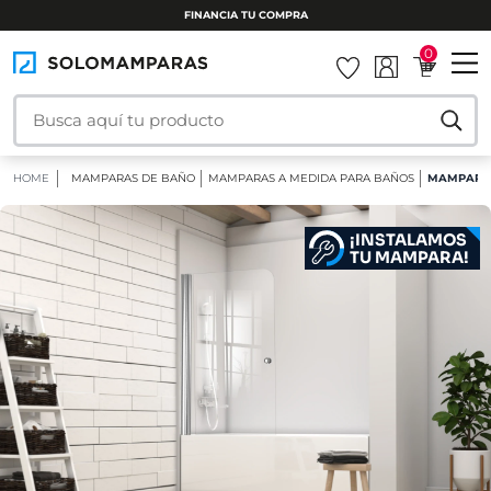
FINANCIA TU COMPRA
0
HOME
MAMPARAS DE BAÑO
MAMPARAS A MEDIDA PARA BAÑOS
MAMPARA 
¡INSTALAMOS
TU MAMPARA!