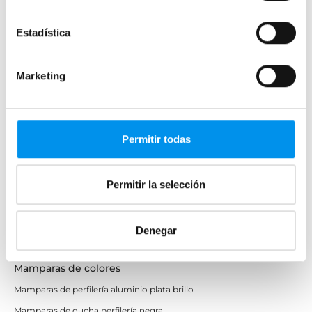
Mamparas rectangulares
Estadística
Fijos y paneles de ducha
Semicirculares
Marketing
Correderas sin perfiles
Apertura abatible
Apertura plegable
Permitir todas
Cristal fijo para ducha
Correderas
Permitir la selección
Mamparas doble hoja
Mamparas a ras de suelo
Mamparas con armario
Denegar
Mamparas de colores
Mamparas de perfilería aluminio plata brillo
Mamparas de ducha perfilería negra