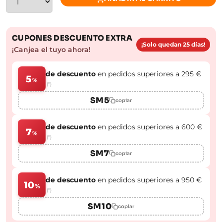
CUPONES DESCUENTO EXTRA
¡Solo quedan 25 días!
¡Canjea el tuyo ahora!
de descuento
en pedidos superiores a 295 €
5
%
(*)
SM5
copiar
de descuento
en pedidos superiores a 600 €
7
%
(*)
SM7
copiar
de descuento
en pedidos superiores a 950 €
10
%
(*)
SM10
copiar