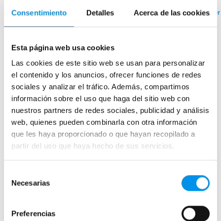
›
Ver opciones
Consentimiento
Detalles
Acerca de las cookies
Ver
Esta página web usa cookies
Mamparas de bañera
Las cookies de este sitio web se usan para personalizar
Frontales
el contenido y los anuncios, ofrecer funciones de redes
Bañeras en esquina
sociales y analizar el tráfico. Además, compartimos
información sobre el uso que haga del sitio web con
Hojas o biombos de bañera
nuestros partners de redes sociales, publicidad y análisis
Mamparas de bañera abatibles
web, quienes pueden combinarla con otra información
Mamparas de bañera correderas
que les haya proporcionado o que hayan recopilado a
Mamparas de bañera sin perfilería
partir del uso que haya hecho de sus servicios.
Plegables
Selección
Necesarias
de
Mamparas de ducha
consentimiento
Frontales
Preferencias
Mamparas cuadradas