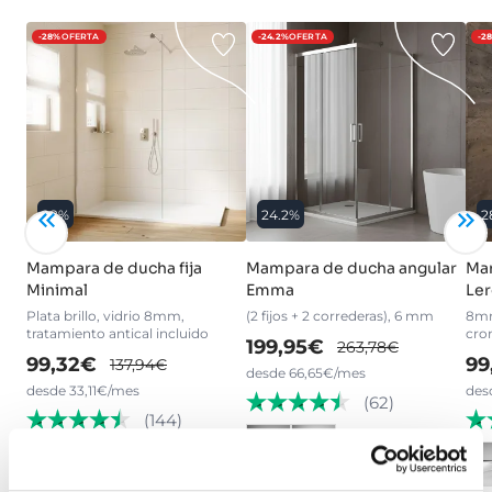
-28%
OFERTA
-24.2%
OFERTA
-2
28%
24.2%
2
Mampara de ducha fija
Mampara de ducha angular
Mam
Minimal
Emma
Ler
Plata brillo, vidrio 8mm,
(2 fijos + 2 correderas), 6 mm
8mm
tratamiento antical incluido
cro
199,95€
263,78€
99,32€
99
137,94€
desde 66,65€/mes
desde 33,11€/mes
des
(62)
(144)
›
Ver opciones