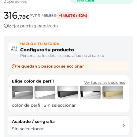
verificadas
2 opiniones
316
PVPR
465,85€
−149,07€ (-32%)
,78€
Mejor precio garantizado
HAZLO A TU MEDIDA
Configura tu producto
Personaliza los detalles para añadirlo al carrito
Te quedan 5 pasos por seleccionar
Elige color de perfil
Ver todas las opciones
color de perfil:
Sin seleccionar
Acabado / serigrafía
Sin seleccionar