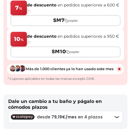
de descuento
en pedidos superiores a 600 €
7
%
(*)
SM7
copiar
de descuento
en pedidos superiores a 950 €
10
%
(*)
SM10
copiar
Más de 1.000 clientes ya lo han usado este mes
* Cupones aplicables en todas las marcas excepto GME.
Dale un cambio a tu baño y págalo en
cómodos plazos