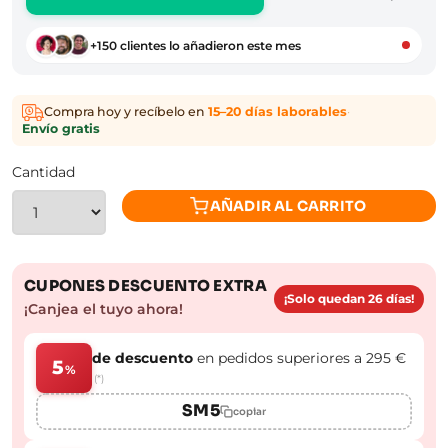
+150 clientes lo añadieron este mes
Compra hoy y recíbelo en
15–20 días laborables
·
Envío gratis
Cantidad
AÑADIR AL CARRITO
CUPONES DESCUENTO EXTRA
¡Solo quedan 26 días!
¡Canjea el tuyo ahora!
de descuento
en pedidos superiores a 295 €
5
%
(*)
SM5
copiar