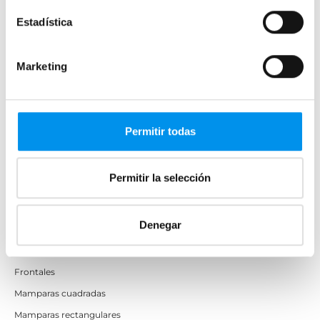
Estadística
Mamparas de bañera
Marketing
Frontales
Bañeras en esquina
Hojas o biombos de bañera
Permitir todas
Mamparas de bañera abatibles
Mamparas de bañera correderas
Permitir la selección
Mamparas de bañera sin perfilería
Plegables
Denegar
Mamparas de ducha
Frontales
Mamparas cuadradas
Mamparas rectangulares