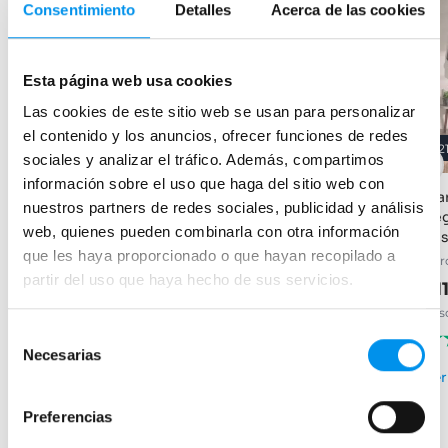
Consentimiento
Detalles
Acerca de las cookies
Esta página web usa cookies
Las cookies de este sitio web se usan para personalizar
el contenido y los anuncios, ofrecer funciones de redes
28%
28%
2
sociales y analizar el tráfico. Además, compartimos
información sobre el uso que haga del sitio web con
Mampara de ducha fija
Mampara de ducha fija
Mam
nuestros partners de redes sociales, publicidad y análisis
Minimal
negra Minimal
neg
web, quienes pueden combinarla con otra información
Ka
Plata brillo, vidrio 8mm,
vidrio de 8 mm
que les haya proporcionado o que hayan recopilado a
tratamiento antical incluido
Cer
99,32€
137,94€
partir del uso que haya hecho de sus servicios.
99,32€
137,94€
21
desde 33,11€/mes
desde 33,11€/mes
des
(96)
(144)
Selección
›
Necesarias
Ver opciones
de
›
Ver opciones
Ver
consentimiento
Preferencias