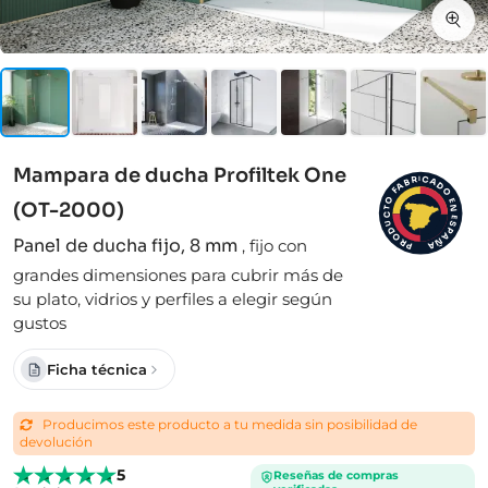
Mampara de ducha Profiltek One
I
C
R
A
B
D
A
F
O
O
E
(OT-2000)
N
T
C
E
S
U
D
P
A
O
Panel de ducha fijo, 8 mm
,
fijo con
Ñ
R
A
P
grandes dimensiones para cubrir más de
su plato, vidrios y perfiles a elegir según
gustos
Ficha técnica
Producimos este producto a tu medida sin posibilidad de
devolución
5
Reseñas de compras