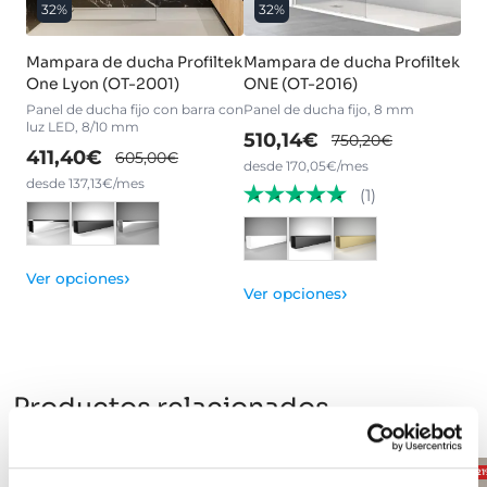
32%
32%
Mampara de ducha Profiltek
Mampara de ducha Profiltek
One Lyon (OT-2001)
ONE (OT-2016)
Panel de ducha fijo con barra con
Panel de ducha fijo, 8 mm
luz LED, 8/10 mm
510,14€
750,20€
411,40€
605,00€
desde 170,05€/mes
desde 137,13€/mes
(1)
›
Ver opciones
›
Ver opciones
Productos relacionados
-28%
OFERTA
-28%
OFERTA
-2