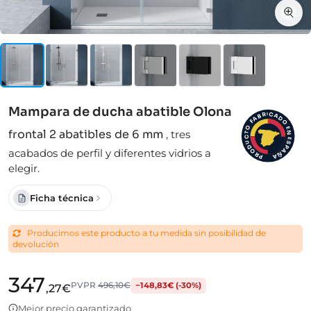
Mampara de ducha abatible Olona
I
C
R
A
B
D
A
F
O
O
E
frontal 2 abatibles de 6 mm
,
tres
N
T
C
E
S
U
D
P
acabados de perfil y diferentes vidrios a
A
O
Ñ
R
A
P
elegir.
Ficha técnica
Producimos este producto a tu medida sin posibilidad de
devolución
347
PVPR
496,10€
−148,83€ (-30%)
,27€
Mejor precio garantizado