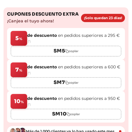
CUPONES DESCUENTO EXTRA
¡Solo quedan 23 días!
¡Canjea el tuyo ahora!
de descuento
en pedidos superiores a 295 €
5
%
(*)
SM5
copiar
de descuento
en pedidos superiores a 600 €
7
%
(*)
SM7
copiar
de descuento
en pedidos superiores a 950 €
10
%
(*)
SM10
copiar
Más de 1.000 clientes ya lo han usado este mes