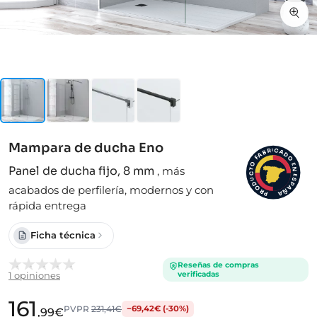
Mampara de ducha Eno
I
C
R
A
B
D
A
F
O
O
E
Panel de ducha fijo, 8 mm
,
más
N
T
C
E
S
U
D
P
acabados de perfilería, modernos y con
A
O
Ñ
R
A
P
rápida entrega
Ficha técnica
Reseñas de compras
verificadas
1 opiniones
161
PVPR
231,41€
−69,42€ (-30%)
,99€