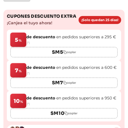
CUPONES DESCUENTO EXTRA
¡Solo quedan 25 días!
¡Canjea el tuyo ahora!
de descuento
en pedidos superiores a 295 €
5
%
(*)
SM5
copiar
de descuento
en pedidos superiores a 600 €
7
%
(*)
SM7
copiar
de descuento
en pedidos superiores a 950 €
10
%
(*)
SM10
copiar