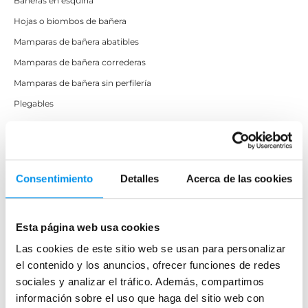
Bañeras en esquina
Hojas o biombos de bañera
Mamparas de bañera abatibles
Mamparas de bañera correderas
Mamparas de bañera sin perfilería
Plegables
Mamparas de ducha
Frontales
Consentimiento
Detalles
Acerca de las cookies
Mamparas cuadradas
Mamparas rectangulares
Esta página web usa cookies
Fijos y paneles de ducha
Las cookies de este sitio web se usan para personalizar
Semicirculares
el contenido y los anuncios, ofrecer funciones de redes
Correderas sin perfiles
sociales y analizar el tráfico. Además, compartimos
Apertura abatible
información sobre el uso que haga del sitio web con