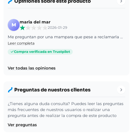
Opiniones sobre este producto
maria del mar
M
2026-01-29
Me preguntan por una mampara que pese a reclamarla aún no nos ha llegado y no me indican motivo pese a ponerme en contacto con ustedes por telf y por email. Comprada pagada 19 de enero hoy es 29 enero. El transporte indicó que la anularon en origen. Espero la mercancía y la explicación, ilógico que me pregunten por un objeto que no han servido ni reembolsado
Leer completa
Compra verificada en Trustpilot
Ver todas las opiniones
Preguntas de nuestros clientes
¿Tienes alguna duda consulta? Puedes leer las preguntas
más frecuentes de nuestros usuarios o realizar una
pregunta antes de realizar la compra de este producto
Ver preguntas