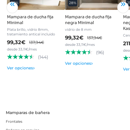
28%
28%
2
Mampara de ducha fija
Mampara de ducha fija
Mam
Minimal
negra Minimal
neg
Ka
Plata brillo, vidrio 8mm,
vidrio de 8 mm
tratamiento antical incluido
Cer
99,32€
137,94€
99,32€
137,94€
21
desde 33,11€/mes
desde 33,11€/mes
des
(96)
(144)
›
Ver opciones
›
Ver opciones
Ver
Mamparas de bañera
Frontales