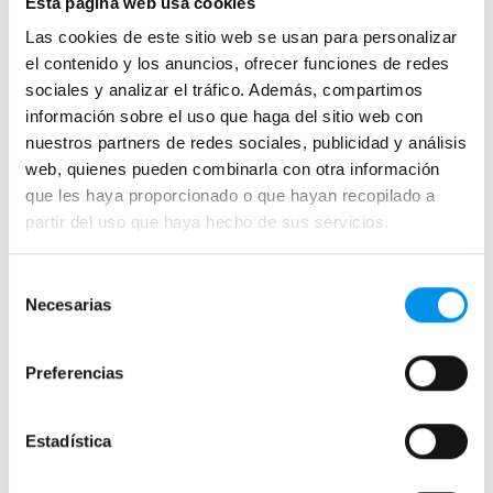
Esta página web usa cookies
Mamparas de ducha
Las cookies de este sitio web se usan para personalizar
Frontales
el contenido y los anuncios, ofrecer funciones de redes
sociales y analizar el tráfico. Además, compartimos
Mamparas cuadradas
información sobre el uso que haga del sitio web con
Mamparas rectangulares
nuestros partners de redes sociales, publicidad y análisis
Fijos y paneles de ducha
web, quienes pueden combinarla con otra información
Semicirculares
que les haya proporcionado o que hayan recopilado a
partir del uso que haya hecho de sus servicios.
Correderas sin perfiles
Apertura abatible
Selección
Apertura plegable
Necesarias
de
Cristal fijo para ducha
consentimiento
Correderas
Preferencias
Mamparas doble hoja
Mamparas a ras de suelo
Estadística
Mamparas con armario