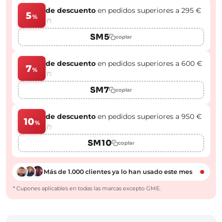
de descuento
en pedidos superiores a 295 €
5
%
(*)
SM5
copiar
de descuento
en pedidos superiores a 600 €
7
%
(*)
SM7
copiar
de descuento
en pedidos superiores a 950 €
10
%
(*)
SM10
copiar
Más de 1.000 clientes ya lo han usado este mes
* Cupones aplicables en todas las marcas excepto GME.