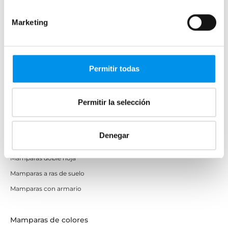
Frontales
Mamparas cuadradas
Marketing
Mamparas rectangulares
Fijos y paneles de ducha
Semicirculares
Permitir todas
Correderas sin perfiles
Apertura abatible
Permitir la selección
Apertura plegable
Cristal fijo para ducha
Denegar
Correderas
Mamparas doble hoja
Mamparas a ras de suelo
Mamparas con armario
Mamparas de colores