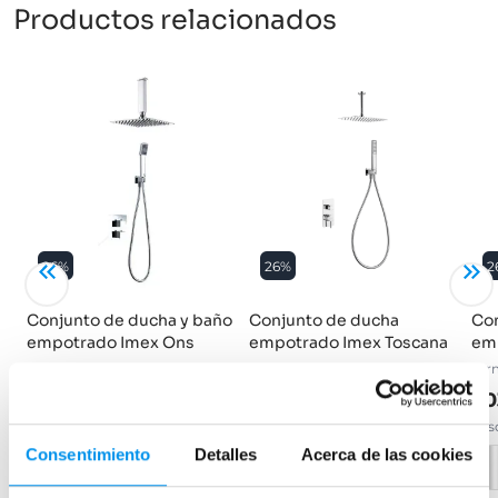
Productos relacionados
26%
26%
2
Conjunto de ducha y baño
Conjunto de ducha
Con
empotrado Imex Ons
empotrado Imex Toscana
em
Cromado, termostatico
Monomando con rociador
Ter
empotrado de techo
303,89€
30
410,66€
192,51€
260,15€
desde 101,30€/mes
des
desde 64,17€/mes
Consentimiento
Detalles
Acerca de las cookies
›
Ver opciones