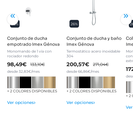
26%
26%
2
Conjunto de ducha
Conjunto de ducha y baño
Col
empotrado Imex Génova
Imex Génova
Im
Monomando de 1 vía con
Termostático acero inoxidable
Mon
rociador redondo
304
con 
extr
98,49€
200,57€
133,10€
271,04€
17
desde 32,83€/mes
desde 66,86€/mes
des
+ 2 COLORES DISPONIBLES
+ 2 COLORES DISPONIBLES
+ 2
›
›
Ver opciones
Ver opciones
Ver