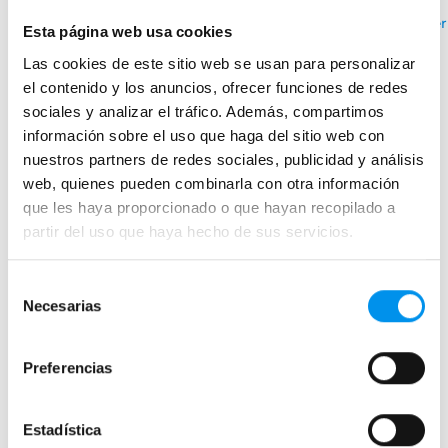
+ 2 COLORES DISPONIBLES
Ver
Esta página web usa cookies
›
Ver opciones
Las cookies de este sitio web se usan para personalizar
el contenido y los anuncios, ofrecer funciones de redes
sociales y analizar el tráfico. Además, compartimos
información sobre el uso que haga del sitio web con
Mamparas de bañera
nuestros partners de redes sociales, publicidad y análisis
web, quienes pueden combinarla con otra información
Frontales
que les haya proporcionado o que hayan recopilado a
Bañeras en esquina
partir del uso que haya hecho de sus servicios.
Hojas o biombos de bañera
Mamparas de bañera abatibles
Selección
Necesarias
Mamparas de bañera correderas
de
consentimiento
Mamparas de bañera sin perfilería
Plegables
Preferencias
Mamparas de ducha
Estadística