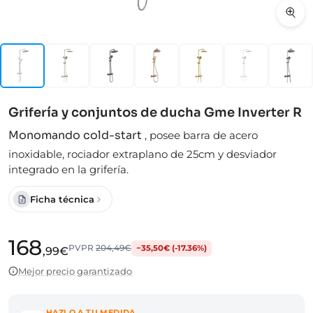
Grifería y conjuntos de ducha Gme Inverter R
Monomando cold-start
,
posee barra de acero
inoxidable, rociador extraplano de 25cm y desviador
integrado en la grifería.
Ficha técnica
168
PVPR
204,49€
−35,50€ (-17.36%)
,99€
Mejor precio garantizado
HAZLO A TU MEDIDA