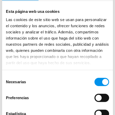
Correderas sin perfiles
Apertura abatible
Esta página web usa cookies
Apertura plegable
Las cookies de este sitio web se usan para personalizar
el contenido y los anuncios, ofrecer funciones de redes
Cristal fijo para ducha
sociales y analizar el tráfico. Además, compartimos
Correderas
información sobre el uso que haga del sitio web con
Mamparas doble hoja
nuestros partners de redes sociales, publicidad y análisis
Mamparas a ras de suelo
web, quienes pueden combinarla con otra información
que les haya proporcionado o que hayan recopilado a
Mamparas con armario
partir del uso que haya hecho de sus servicios.
Mamparas de colores
Selección
Mamparas de perfilería aluminio plata brillo
Necesarias
de
Mamparas de ducha perfilería negra
consentimiento
Mamparas de bañera perfilería negra
Preferencias
Mamparas de perfilería blanca
Mamparas de perfilería oro rosa
Estadística