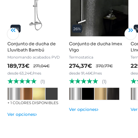
30%
26%
2
Conjunto de ducha de
Conjunto de ducha Imex
Con
Lluvibath Bambú
Vigo
Lin
Monomando acabados PVD
Termostatica
Ter
189,73€
274,37€
22
271,04€
370,77€
desde 63,24€/mes
desde 91,46€/mes
des
(1)
(1)
+ 1 COLORES DISPONIBLES
›
Ver opciones
Ver
›
Ver opciones