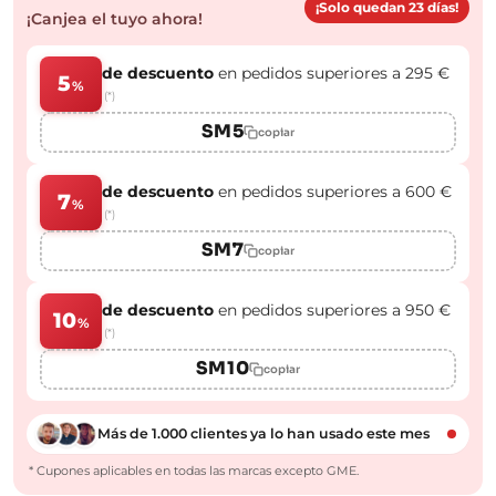
¡Solo quedan 23 días!
¡Canjea el tuyo ahora!
de descuento
en pedidos superiores a 295 €
5
%
(*)
SM5
copiar
de descuento
en pedidos superiores a 600 €
7
%
(*)
SM7
copiar
de descuento
en pedidos superiores a 950 €
10
%
(*)
SM10
copiar
Más de 1.000 clientes ya lo han usado este mes
* Cupones aplicables en todas las marcas excepto GME.