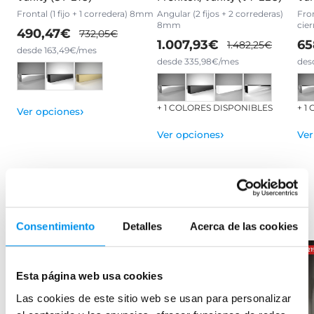
Frontal (1 fijo + 1 corredera) 8mm
Angular (2 fijos + 2 correderas)
Fron
8mm
cie
490,47€
732,05€
1.007,93€
65
1.482,25€
desde 163,49€/mes
desde 335,98€/mes
des
+ 1 COLORES DISPONIBLES
+ 1
›
Ver opciones
›
Ver opciones
Ver
Productos relacionados
Consentimiento
Detalles
Acerca de las cookies
-32%
OFERTA
-28%
OFERTA
-2
Esta página web usa cookies
Las cookies de este sitio web se usan para personalizar