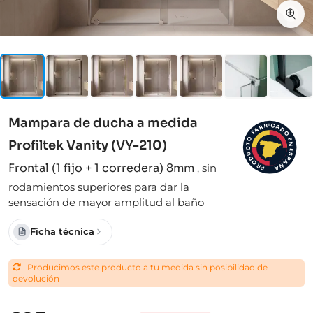
Mampara de ducha a medida
I
C
R
A
B
D
A
F
O
O
E
Profiltek Vanity (VY-210)
N
T
C
E
S
U
D
P
A
O
Frontal (1 fijo + 1 corredera) 8mm
,
sin
Ñ
R
A
P
rodamientos superiores para dar la
sensación de mayor amplitud al baño
Ficha técnica
Producimos este producto a tu medida sin posibilidad de
devolución