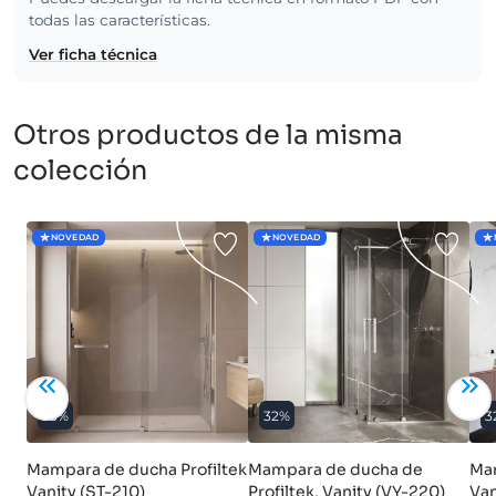
todas las características.
Ver ficha técnica
Otros productos de la misma
colección
NOVEDAD
NOVEDAD
33%
32%
3
Mampara de ducha Profiltek
Mampara de ducha de
Mam
Vanity (ST-210)
Profiltek, Vanity (VY-220)
Van