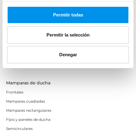
Mamparas de bañera
Frontales
Permitir todas
Bañeras en esquina
Hojas o biombos de bañera
Permitir la selección
Mamparas de bañera abatibles
Mamparas de bañera correderas
Denegar
Mamparas de bañera sin perfilería
Plegables
Mamparas de ducha
Frontales
Mamparas cuadradas
Mamparas rectangulares
Fijos y paneles de ducha
Semicirculares