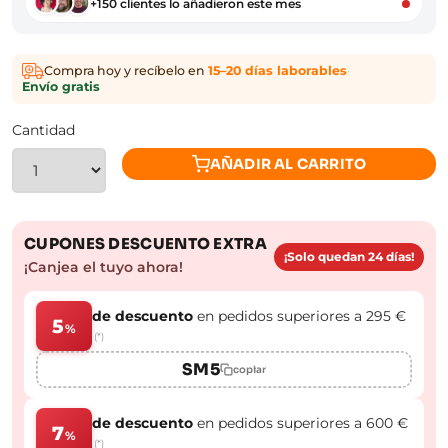
+150 clientes lo añadieron este mes
Compra hoy y recíbelo en
15–20 días laborables
·
Envío gratis
Cantidad
AÑADIR AL CARRITO
CUPONES DESCUENTO EXTRA
¡Solo quedan 24 días!
¡Canjea el tuyo ahora!
de descuento
en pedidos superiores a 295 €
5
%
(*)
SM5
copiar
de descuento
en pedidos superiores a 600 €
7
%
(*)