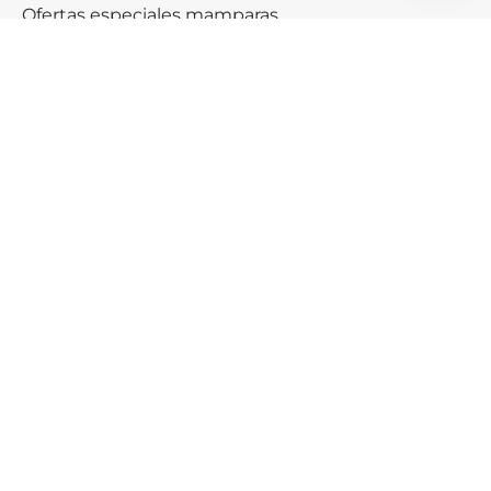
Ofertas especiales mamparas
Black friday & Cybermonday
Ofertas de platos de ducha
Ayuda
¿Cómo podemos ayudarte?
SERVICIO DE AYUDA
Consigue descuento exclusivos
Recibe un cupón descuento de 5€