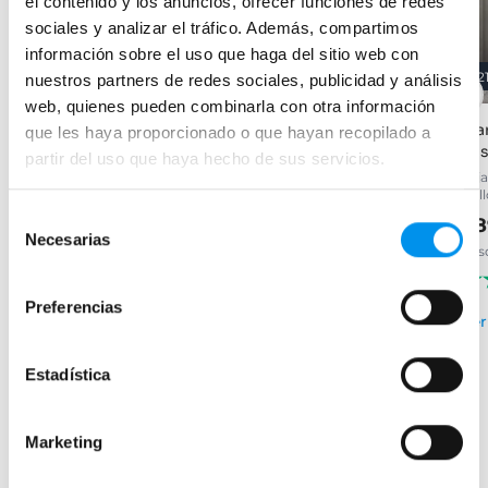
el contenido y los anuncios, ofrecer funciones de redes
sociales y analizar el tráfico. Además, compartimos
información sobre el uso que haga del sitio web con
32%
28%
2
nuestros partners de redes sociales, publicidad y análisis
web, quienes pueden combinarla con otra información
Mampara de ducha Emma
Mampara de ducha fija
Ma
que les haya proporcionado o que hayan recopilado a
Minimal
Kas
Frontal (1 fijo + 1 corredera) con
partir del uso que haya hecho de sus servicios.
vidrio templado de 6 mm y
Plata brillo, vidrio 8mm,
1 fi
tratamiento antical
tratamiento antical incluido
bri
Selección
153,99€
226,45€
99,32€
28
137,94€
Necesarias
de
desde 51,33€/mes
desde 33,11€/mes
des
consentimiento
(261)
(144)
Preferencias
›
Ver opciones
Ver
›
Estadística
Ver opciones
Marketing