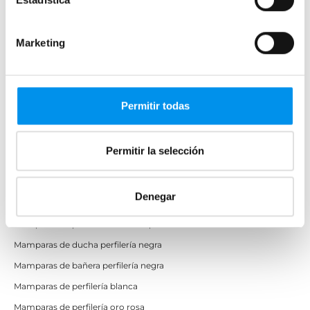
Correderas sin perfiles
Apertura abatible
Marketing
Apertura plegable
Cristal fijo para ducha
Correderas
Permitir todas
Mamparas doble hoja
Mamparas a ras de suelo
Permitir la selección
Mamparas con armario
Denegar
Mamparas de colores
Mamparas de perfilería aluminio plata brillo
Mamparas de ducha perfilería negra
Mamparas de bañera perfilería negra
Mamparas de perfilería blanca
Mamparas de perfilería oro rosa