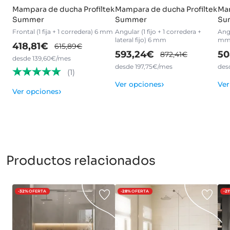
Mampara de ducha Profiltek
Mampara de ducha Profiltek
Mam
Summer
Summer
Su
Frontal (1 fija + 1 corredera) 6 mm
Angular (1 fijo + 1 corredera +
Angu
lateral fijo) 6 mm
m
418,81€
615,89€
593,24€
50
872,41€
desde 139,60€/mes
desde 197,75€/mes
des
(1)
›
Ver opciones
Ver
›
Ver opciones
Productos relacionados
-32%
OFERTA
-28%
OFERTA
-2