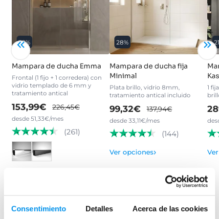
32%
28%
2
Mampara de ducha Emma
Mampara de ducha fija
Ma
Minimal
Kas
Frontal (1 fijo + 1 corredera) con
vidrio templado de 6 mm y
Plata brillo, vidrio 8mm,
1 fi
tratamiento antical
tratamiento antical incluido
bri
153,99€
226,45€
99,32€
28
137,94€
desde 51,33€/mes
desde 33,11€/mes
des
(261)
(144)
›
Ver opciones
Ver
›
Ver opciones
Consentimiento
Detalles
Acerca de las cookies