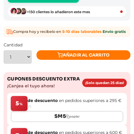
+150 clientes lo añadieron este mes
Compra hoy y recíbelo en
5–10 días laborables
·
Envío gratis
Cantidad
AÑADIR AL CARRITO
CUPONES DESCUENTO EXTRA
¡Solo quedan 25 días!
¡Canjea el tuyo ahora!
de descuento
en pedidos superiores a 295 €
5
%
(*)
SM5
copiar
de descuento
en pedidos superiores a 600 €