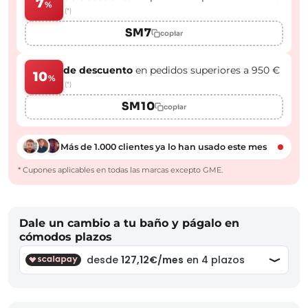
7
%
(*)
SM7
copiar
de descuento
en pedidos superiores a 950 €
10
%
(*)
SM10
copiar
Más de 1.000 clientes ya lo han usado este mes
* Cupones aplicables en todas las marcas excepto GME.
Dale un cambio a tu baño y págalo en
cómodos plazos