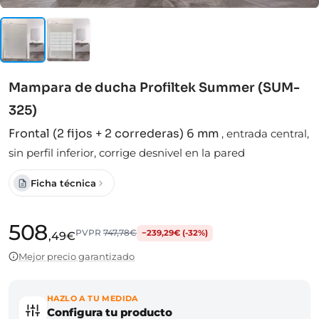
Mampara de ducha Profiltek Summer (SUM-
325)
Frontal (2 fijos + 2 correderas) 6 mm
,
entrada central,
sin perfil inferior, corrige desnivel en la pared
Ficha técnica
508
PVPR
747,78€
−239,29€ (-32%)
,49€
Mejor precio garantizado
HAZLO A TU MEDIDA
Configura tu producto