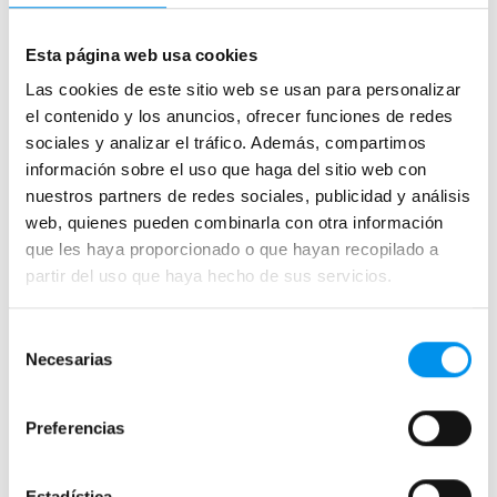
Mamparas de bañera
Frontales
Esta página web usa cookies
Bañeras en esquina
Las cookies de este sitio web se usan para personalizar
el contenido y los anuncios, ofrecer funciones de redes
Hojas o biombos de bañera
sociales y analizar el tráfico. Además, compartimos
Mamparas de bañera abatibles
información sobre el uso que haga del sitio web con
Mamparas de bañera correderas
nuestros partners de redes sociales, publicidad y análisis
Mamparas de bañera sin perfilería
web, quienes pueden combinarla con otra información
que les haya proporcionado o que hayan recopilado a
Plegables
partir del uso que haya hecho de sus servicios.
Mamparas de ducha
Selección
Frontales
Necesarias
de
Mamparas cuadradas
consentimiento
Mamparas rectangulares
Preferencias
Fijos y paneles de ducha
Semicirculares
Estadística