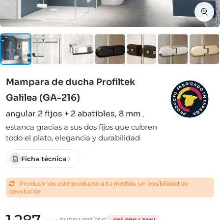
Mampara de ducha Profiltek
I
C
R
A
B
D
A
F
O
O
E
Galilea (GA-216)
N
T
C
E
S
U
D
P
A
O
angular 2 fijos + 2 abatibles, 8 mm
,
Ñ
R
A
P
estanca gracias a sus dos fijos que cubren
todo el plato, elegancia y durabilidad
Ficha técnica
Producimos este producto a tu medida sin posibilidad de
devolución