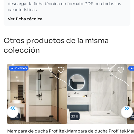
descargar la ficha técnica en formato PDF con todas las
características.
Ver ficha técnica
Otros productos de la misma
colección
NOVEDAD
32%
32%
3
Mampara de ducha Profiltek
Mampara de ducha Profiltek
Mam