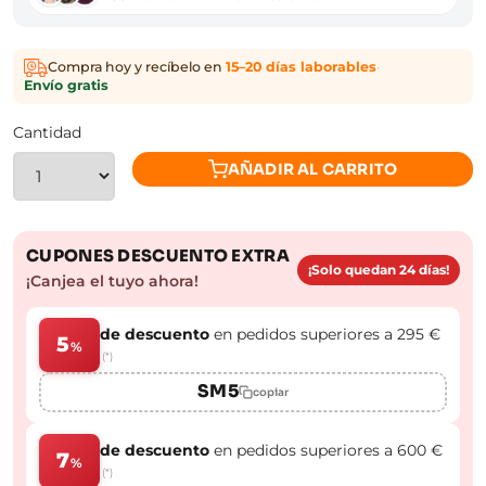
Compra hoy y recíbelo en
15–20 días laborables
·
Envío gratis
Cantidad
AÑADIR AL CARRITO
CUPONES DESCUENTO EXTRA
¡Solo quedan 24 días!
¡Canjea el tuyo ahora!
de descuento
en pedidos superiores a 295 €
5
%
(*)
SM5
copiar
de descuento
en pedidos superiores a 600 €
7
%
(*)