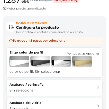
1.287
PVPR
1.893,65€
−605,97€ (-32%)
,68€
Mejor precio garantizado
HAZLO A TU MEDIDA
Configura tu producto
Personaliza los detalles para añadirlo al carrito
Te quedan 5 pasos por seleccionar
Elige color de perfil
Ver todas las opciones
color de perfil:
Sin seleccionar
Acabado / serigrafía
Sin seleccionar
Acabado del vidrio
Sin seleccionar