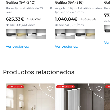
Galilea (GA-240)
Galilea (GA-216)
Gal
Panel fijo + abatible de 35 cm, 8
Angular (1 fijo + 1 abatible + lateral
Fron
mm
fijo) vidrio de 8 mm
77
625,33€
1.040,84€
919,60€
1.530,65€
des
desde 208,44€/mes
desde 346,95€/mes
Ver
›
›
Ver opciones
Ver opciones
Productos relacionados
-28%
OFERTA
-24.2%
OFERTA
-2