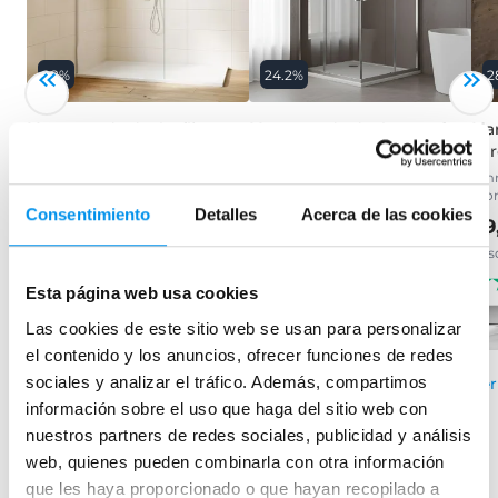
28%
24.2%
2
Mampara de ducha fija
Mampara de ducha angular
Mam
Minimal
Emma
Ler
Plata brillo, vidrio 8mm,
(2 fijos + 2 correderas), 6 mm
8mm
tratamiento antical incluido
cro
199,95€
263,78€
Consentimiento
Detalles
Acerca de las cookies
99,32€
99
137,94€
desde 66,65€/mes
desde 33,11€/mes
des
(62)
(144)
Esta página web usa cookies
›
Ver opciones
Las cookies de este sitio web se usan para personalizar
el contenido y los anuncios, ofrecer funciones de redes
›
Ver opciones
sociales y analizar el tráfico. Además, compartimos
Ver
información sobre el uso que haga del sitio web con
nuestros partners de redes sociales, publicidad y análisis
web, quienes pueden combinarla con otra información
Mamparas de bañera
que les haya proporcionado o que hayan recopilado a