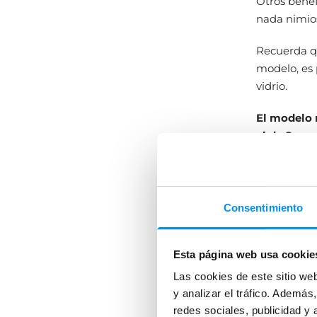
Otros benef
nada nimio
Recuerda qu
modelo, es 
vidrio.
El modelo 
el de 8 mm
de la ducha
abonar un p
para recibir
Consentimiento
Esta página web usa cookie
Las cookies de este sitio we
y analizar el tráfico. Ademá
redes sociales, publicidad y