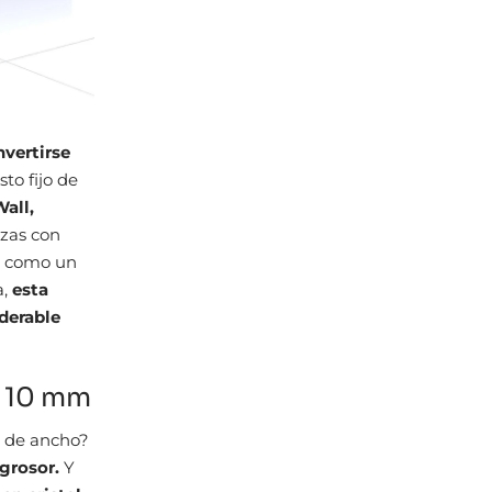
nvertirse
to fijo de
all,
zas con
 como un
a,
esta
derable
o 10 mm
m de ancho?
 grosor.
Y