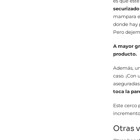
es que este
securizado
mampara en
donde hay p
Pero dejemo
A mayor gro
producto.
Además, un 
caso. ¡Con 
aseguradas
toca la par
Este cerco 
incremento 
Otras v