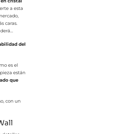
en cristal
erte a esta
mercado,
s caras.
nderá…
abilidad del
mo es el
mpieza están
 lado que
so, con un
Wall