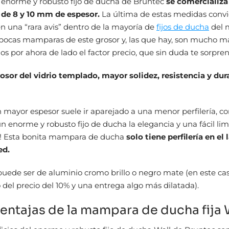
 enorme y robusto fijo de ducha de Bruntec
se comercializa 
 de 8 y 10 mm de espesor.
La última de estas medidas convi
 una “rara avis” dentro de la mayoría de
fijos de ducha
del 
ocas mamparas de este grosor y, las que hay, son mucho má
s por ahora de lado el factor precio, que sin duda te sorpre
sor del vidrio templado, mayor solidez, resistencia y dur
mayor espesor suele ir aparejado a una menor perfilería, co
un enorme y robusto fijo de ducha la elegancia y una fácil li
! Esta bonita mampara de ducha
solo tiene perfilería en el
ed.
puede ser de aluminio cromo brillo o negro mate (en este ca
del precio del 10% y una entrega algo más dilatada).
entajas de la mampara de ducha fija 