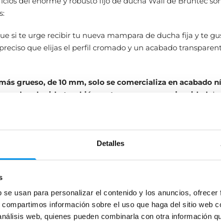
icios del enorme y robusto fijo de ducha Wall de Bruntec son
s:
e si te urge recibir tu nueva mampara de ducha fija y te gu
preciso que elijas el perfil cromado y un acabado transparent
más grueso, de 10 mm, solo se comercializa en acabado n
 puedes elegirlo también mate, para mayor privacidad
dur
. Como pasa con la periferia negra, si lo prefieres mate, tend
equeño incremento sobre el precio inicial y esperar de 2 a 
lo en tu domicilio.
Detalles
s
b se usan para personalizar el contenido y los anuncios, ofrecer
s, compartimos información sobre el uso que haga del sitio web 
 análisis web, quienes pueden combinarla con otra información q