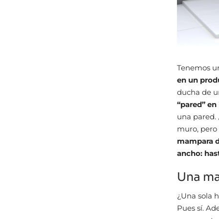
Tenemos un
en un prod
ducha de un
“pared” en
una pared. 
muro, pero 
mampara de
ancho: has
Una ma
¿Una sola h
Pues sí. A