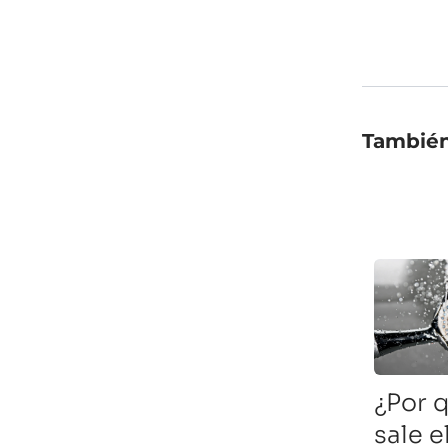
También
¿Por 
sale e