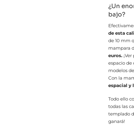
¿Un enor
bajo?
Efectivament
de esta ca
de 10 mm q
mampara de
euros.
¡Ver
espacio de 
modelos de o
Con la mamp
espacial y 
Todo ello c
todas las ca
templado de
ganará!