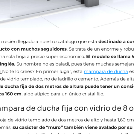
 recién llegado a nuestro catálogo que está
destinado a co
ucto con muchos seguidores
. Se trata de un enorme y robus
a sola hoja a precio súper económico.
El modelo se llama W
 inglés.
Su nombre no es baladí, pues tiene muchas semejan
¿No te lo crees? En primer lugar, esta
mampara de ducha
es
de vidrio templado, no de ladrillo o cemento. Además de alt
 ducha fija de dos metros de altura puede tener un consi
ta 160 cm
, algo atípico para un único cristal fijo.
mpara de ducha fija con vidrio de 8 
oja de vidrio templado de dos metros de alto y hasta 1,60 c
demás,
su carácter de “muro” también viene avalado por su