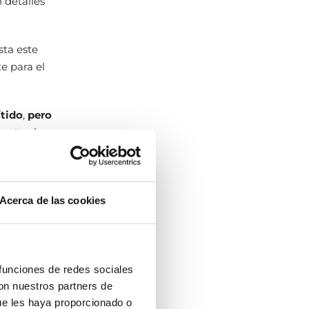
 detalles
sta este
e para el
ítido
,
pero
ante el uso
rás que
3 semanas
Acerca de las cookies
 funciones de redes sociales
con nuestros partners de
ue les haya proporcionado o