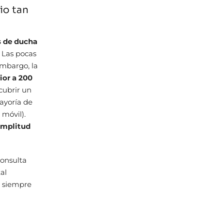
io tan
s de ducha
.
Las pocas
mbargo, la
rior a 200
 cubrir un
ayoría de
 móvil).
amplitud
Consulta
al
o siempre