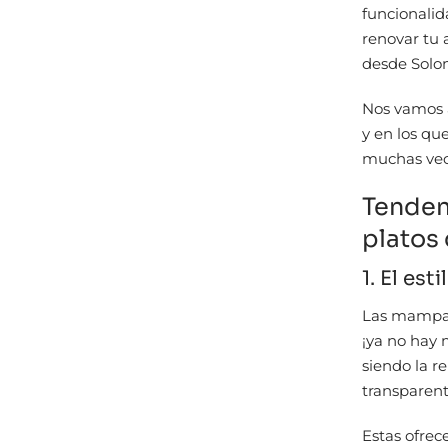
funcionalid
renovar tu 
desde Solo
Nos vamos 
y en los q
muchas vece
Tenden
platos
1. El es
Las mampar
¡ya no hay 
siendo la r
transparent
Estas ofrec