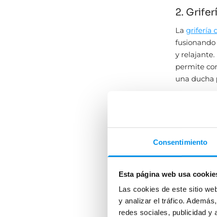
2. Grife
La
grifería
fusionando 
y relajante
permite con
una ducha
El diseño de
ya sean est
que más se 
acabados d
Consentimiento
Las líneas 
moderna y a
Esta página web usa cookie
para quien 
Las cookies de este sitio we
las tendenc
y analizar el tráfico. Ademá
son much
redes sociales, publicidad y