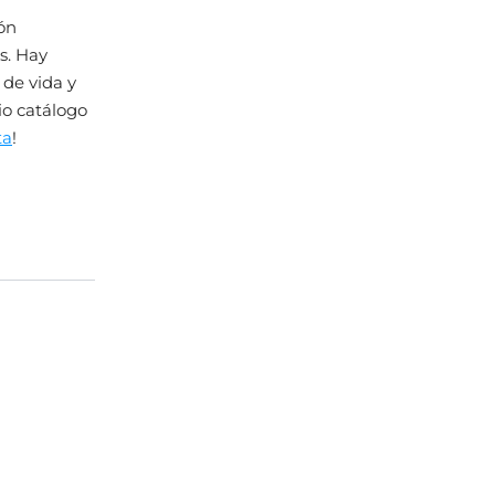
ón
s. Hay
 de vida y
io catálogo
ta
!