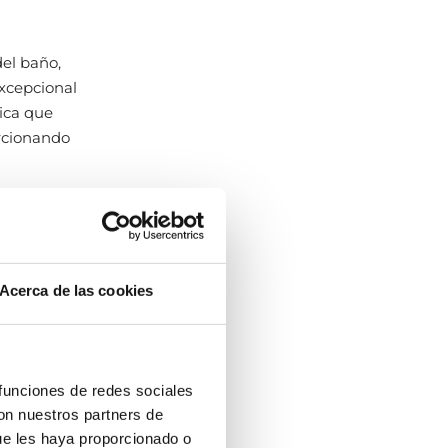
del baño,
excepcional
tica que
orcionando
d de líneas,
ado
, son los
los
n
al baño.
Acerca de las cookies
 estética
as
, que
es una de
 funciones de redes sociales
e décadas,
con nuestros partners de
cuerdo!
ue les haya proporcionado o