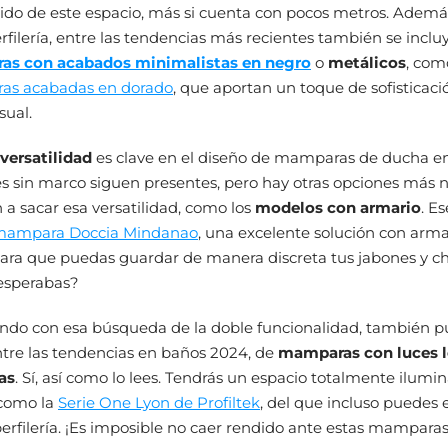
tido de este espacio, más si cuenta con pocos metros. Ademá
rfilería, entre las tendencias más recientes también se inclu
s con acabados minimalistas en negro
o
metálicos
, com
s acabadas en dorado
, que aportan un toque de sofisticaci
sual.
versatilidad
es clave en el diseño de mamparas de ducha en
s sin marco siguen presentes, pero hay otras opciones más 
a sacar esa versatilidad, como los
modelos con armario
. Es
ampara Doccia Mindanao
, una excelente solución con arma
para que puedas guardar de manera discreta tus jabones y 
 esperabas?
endo con esa búsqueda de la doble funcionalidad, también 
entre las tendencias en baños 2024, de
mamparas con luces 
as
. Sí, así como lo lees. Tendrás un espacio totalmente ilumi
como la
Serie One Lyon de Profiltek
, del que incluso puedes 
perfilería. ¡Es imposible no caer rendido ante estas mamparas