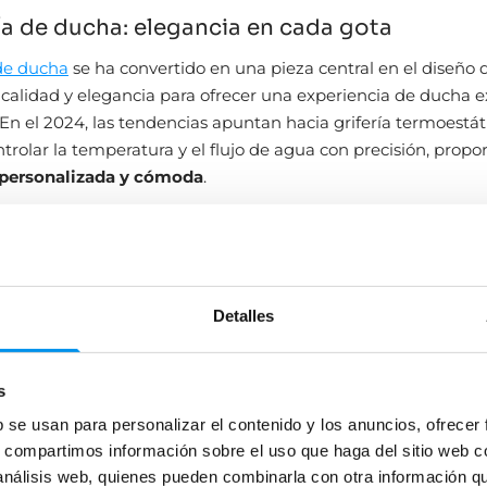
ría de ducha: elegancia en cada gota
 de ducha
se ha convertido en una pieza central en el diseño 
calidad y elegancia para ofrecer una experiencia de ducha 
. En el 2024, las tendencias apuntan hacia grifería termoestá
trolar la temperatura y el flujo de agua con precisión, prop
personalizada y cómoda
.
 la grifería de ducha se centra en la elegancia y la simplicida
as en formas curvas o rectas. Acabados en
negro mate
o
dor
piden, lo que es normal, pues es necesario combinarlos con 
e las mamparas, añadiendo un toque de
lujo y sofisticació
Detalles
limpias y los diseños minimalistas son preferidos, creando una
rmoniosa en el espacio de la ducha, incluso para las
column
s
desea tener una experiencia relajante en el cuarto de baño, 
b se usan para personalizar el contenido y los anuncios, ofrecer
ias en baños de 2024 y los precios, comparados a los de hac
s, compartimos información sobre el uso que haga del sitio web 
o
más asequibles
, ¡quizá quieras comprobarlo y borrar ese re
 análisis web, quienes pueden combinarla con otra información q