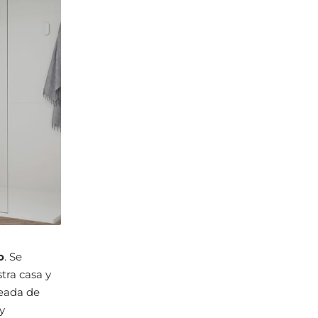
o
. Se
tra casa y
leada de
y