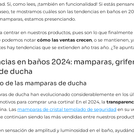
ad. Sí, como lees, ¡también en funcionalidad! Si estás pensa
aseo, te mostramos cuáles son las tendencias en baños en 2
mamparas, estamos presenciando.
a centrar en nuestros productos, pues son lo que finalment
ue podemos notar
cómo las ventas crecen
, o se mantienen, 
s hay tendencias que se extienden año tras año. ¿Te apunt
cias en baños 2024: mamparas, grifer
 de ducha
tilo de las mamparas de ducha
as de ducha han evolucionado considerablemente en los úl
motivos para comprar una cortina! En el 2024, la
transparenc
eina. Las
mamparas de cristal templado de seguridad
en su v
e continúan siendo las más vendidas entre nuestros product
en sensación de amplitud y luminosidad en el baño, ayudánd