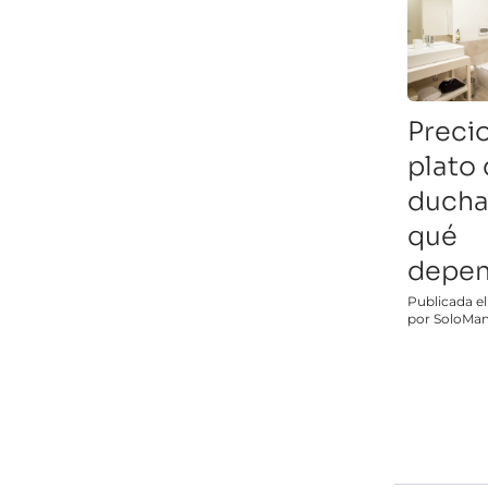
Preci
plato
ducha
qué
depe
Publicada e
por SoloMa