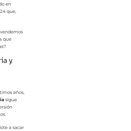
ndo en
024 que,
e vendemos
ya que
as?
ía y
timos años,
ia
sigue
ersión
os.
ote a sacar