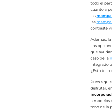
todo el par
cuanto a pe
las
mampara
las
mampara
contraste vi
Además, la
Las opcione
que ayudan 
caso de la
m
integrado 
¿Esto te lo
Pues sigui
disfrutar, 
incorporad
a modelos 
tono de la 