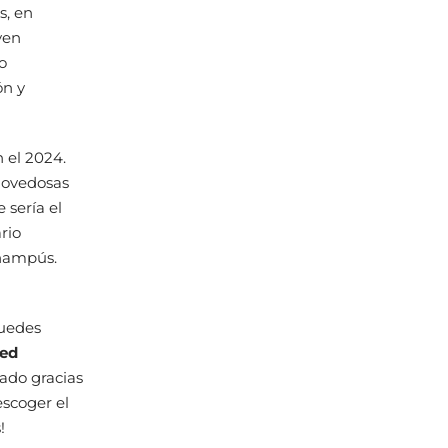
s, en
yen
o
ón y
 el 2024.
novedosas
e sería el
rio
champús.
puedes
led
nado gracias
escoger el
!