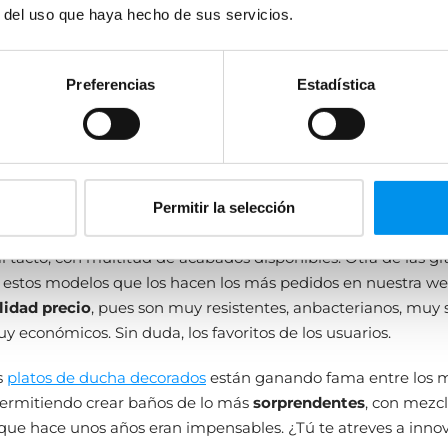
r del uso que haya hecho de sus servicios.
s de ducha seguros y bonitos
de ducha son elementos esenciales en el diseño de baños
Preferencias
Estadística
neos, y en el 2024 los
platos de ducha extraplanos
continúan
ados. Esto no es ninguna locura pues, por un lado,
se cons
o más accesible
y, por otro, ofrecen una apariencia
minimal
de amplitud
y elegante en el cuarto de baño.
 los materiales, los
platos de ducha de resina y carga miner
Permitir la selección
exturizados
están en alza, ofreciendo una superficie antidesl
l tacto, con multitud de acabados disponibles. Otra de las g
 estos modelos que los hacen los más pedidos en nuestra we
lidad precio
, pues son muy resistentes, anbacterianos, muy 
 económicos. Sin duda, los favoritos de los usuarios.
s
platos de ducha decorados
están ganando fama entre los 
permitiendo crear baños de lo más
sorprendentes
, con mezc
ue hace unos años eran impensables. ¿Tú te atreves a inno