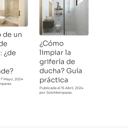
o de un
¿Cómo
 de
limpiar la
: ¿de
grifería de
ducha? Guía
nde?
práctica
l 7 Mayo, 2024
mparas.
Publicada el 15 Abril, 2024
por SoloMamparas.