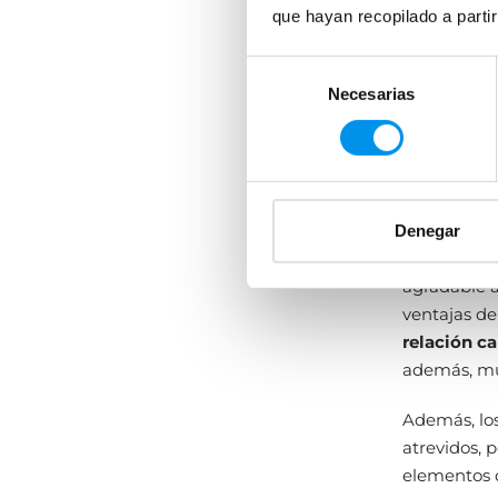
que hayan recopilado a parti
3. Plato
Selección
Los platos 
Necesarias
de
contemporá
consentimiento
más demand
baño much
sensación 
En cuanto a
Denegar
acabados
t
agradable a
ventajas de
relación ca
además, muy
Además, lo
atrevidos, 
elementos q