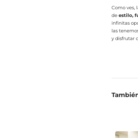
Como ves, l
de
estilo, 
infinitas o
las tenemo
y disfrutar
También