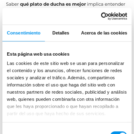
Saber
qué plato de ducha es mejor
implica entender
cómo se va a usar ese espacio cada día.
Un baño bien diseñado no solo se ve bien:
Consentimiento
Detalles
Acerca de las cookies
Es más cómodo
Más seguro
Esta página web usa cookies
Más fácil de mantener
Las cookies de este sitio web se usan para personalizar
Adaptar el plato de ducha al uso real familiar, reducido
el contenido y los anuncios, ofrecer funciones de redes
o senior permite tomar decisiones más acertadas y
sociales y analizar el tráfico. Además, compartimos
duraderas.
información sobre el uso que haga del sitio web con
nuestros partners de redes sociales, publicidad y análisis
Porque el mejor plato de ducha no es el más caro ni el
web, quienes pueden combinarla con otra información
más moderno, sino el que realmente encaja contigo y
que les haya proporcionado o que hayan recopilado a
con tu forma de vivir el baño.
partir del uso que haya hecho de sus servicios.
Selección