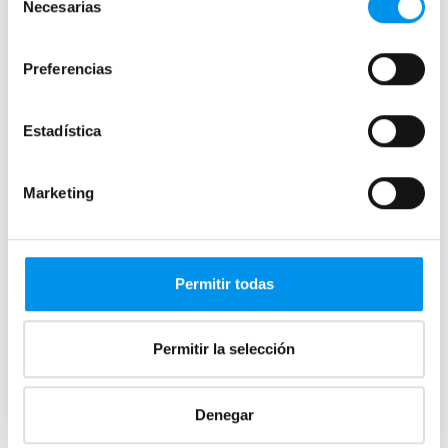
Necesarias
También puede interesarte
de
consentimiento
Preferencias
Estadística
Marketing
Permitir todas
Permitir la selección
Qué plato de ducha elegir para tu
Denegar
baño: una guía completa