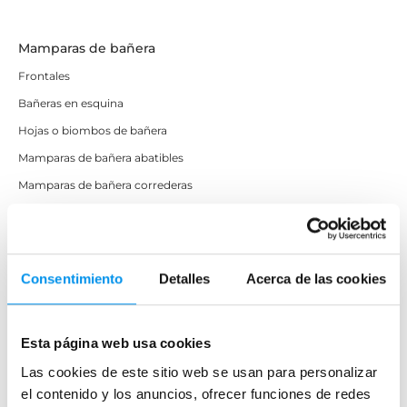
Mamparas de bañera
Frontales
Bañeras en esquina
Hojas o biombos de bañera
Mamparas de bañera abatibles
Mamparas de bañera correderas
Mamparas de bañera sin perfilería
Plegables
Consentimiento
Detalles
Acerca de las cookies
Mamparas de ducha
Frontales
Esta página web usa cookies
Mamparas cuadradas
Las cookies de este sitio web se usan para personalizar
Mamparas rectangulares
el contenido y los anuncios, ofrecer funciones de redes
Fijos y paneles de ducha