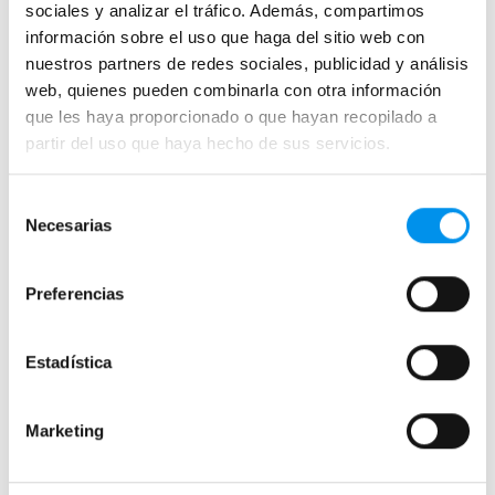
sociales y analizar el tráfico. Además, compartimos
Semicirculares
información sobre el uso que haga del sitio web con
nuestros partners de redes sociales, publicidad y análisis
Correderas sin perfiles
web, quienes pueden combinarla con otra información
Apertura abatible
que les haya proporcionado o que hayan recopilado a
Apertura plegable
partir del uso que haya hecho de sus servicios.
Cristal fijo para ducha
Correderas
Selección
Necesarias
de
Mamparas doble hoja
consentimiento
Mamparas a ras de suelo
Preferencias
Mamparas con armario
Estadística
Mamparas de colores
Mamparas de perfilería aluminio plata brillo
Marketing
Mamparas de ducha perfilería negra
Mamparas de bañera perfilería negra