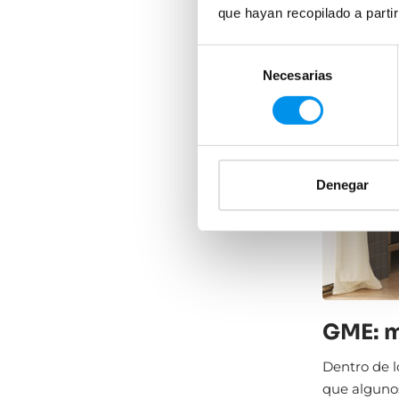
que hayan recopilado a parti
Selección
Necesarias
de
consentimiento
Denegar
GME: m
Dentro de 
que algunos