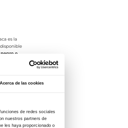
aca es la
 disponible
:
negro o
 no es para
as
 los
Acerca de las cookies
 funciones de redes sociales
con nuestros partners de
ue les haya proporcionado o