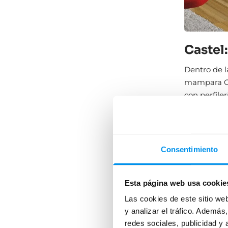
Castel
Dentro de 
mampara Co
con perfile
dorado
. Es
menos. Su
estanqueid
mamparas m
Consentimiento
siguientes!
Esta página web usa cookie
Las cookies de este sitio we
y analizar el tráfico. Ademá
redes sociales, publicidad y