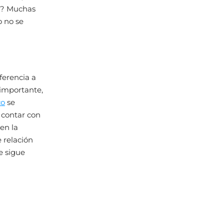
as? Muchas
 no se
ferencia a
 importante,
co
se
 contar con
en la
 relación
e sigue