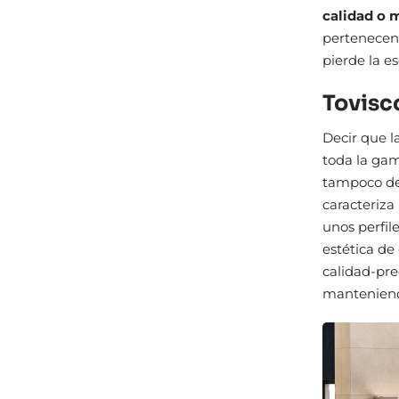
calidad o 
pertenecen
pierde la e
Tovisco
Decir que l
toda la gam
tampoco de
caracteriza
unos perfil
estética de
calidad-pre
manteniendo