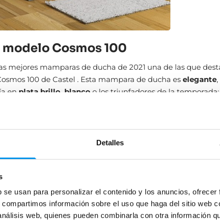
: modelo Cosmos 100
las mejores mamparas de ducha de 2021 una de las que dest
smos 100 de Castel . Esta mampara de ducha es
elegante
,
ría en
plata brillo, blanco
o los triunfadores de la temporada
 uno de los modelos más solicitados entre nuestros clientes y
s
puertas correderas sin perfiles inferiores
, su alto nivel de
ad y su tratamiento
antical
incluido hacen que sea una de l
ás deseadas este año y ¡estamos seguros que también para
Detalles
s
b se usan para personalizar el contenido y los anuncios, ofrecer
s, compartimos información sobre el uso que haga del sitio web 
 análisis web, quienes pueden combinarla con otra información q