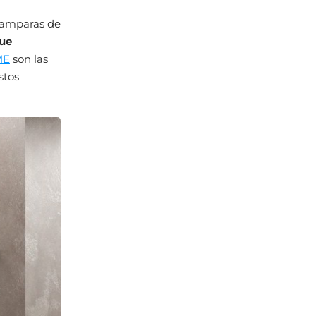
mamparas de
ue
ME
son las
stos