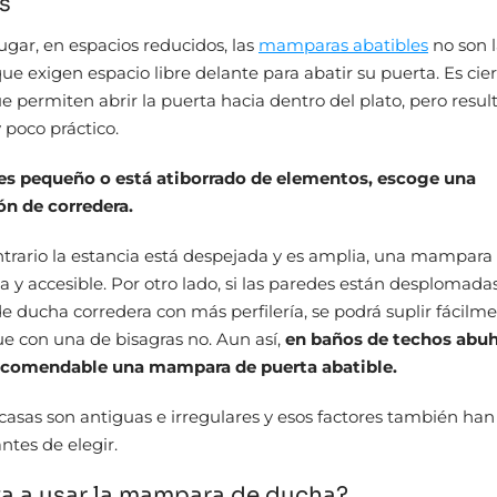
s
ugar, en espacios reducidos, las
mamparas abatibles
no son 
que exigen espacio libre delante para abatir su puerta. Es cie
 permiten abrir la puerta hacia dentro del plato, pero resul
poco práctico.
 es pequeño o está atiborrado de elementos, escoge una
n de corredera.
ontrario la estancia está despejada y es amplia, una mampara
 y accesible. Por otro lado, si las paredes están desplomada
ducha corredera con más perfilería, se podrá suplir fácilme
e con una de bisagras no. Aun así,
en baños de techos abuh
recomendable una mampara de puerta abatible.
 casas son antiguas e irregulares y esos factores también han
ntes de elegir.
va a usar la mampara de ducha?