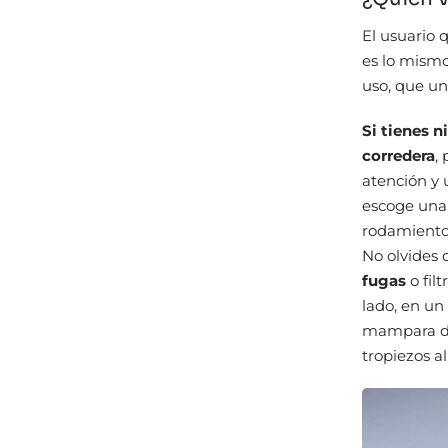
El usuario
es lo mismo
uso, que un
Si tienes 
corredera
,
atención y
escoge una 
rodamientos
No olvides
fugas
o fil
lado, en u
mampara de 
tropiezos al