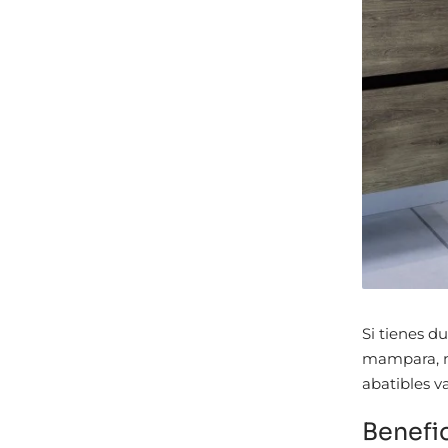
Si tienes d
mampara, n
abatibles 
Benefi