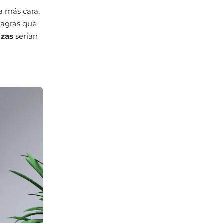
a más cara,
isagras que
izas
serían