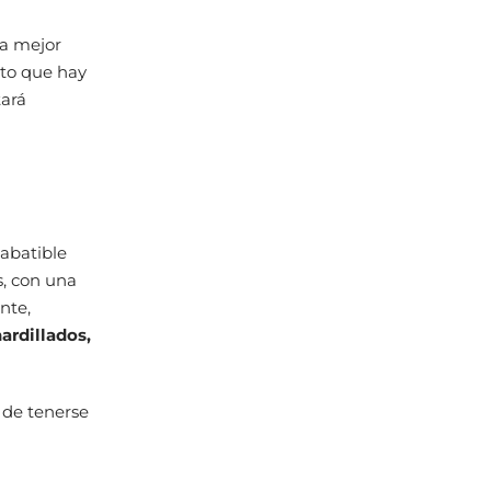
la mejor
rto que hay
tará
 abatible
s, con una
nte,
ardillados,
 de tenerse