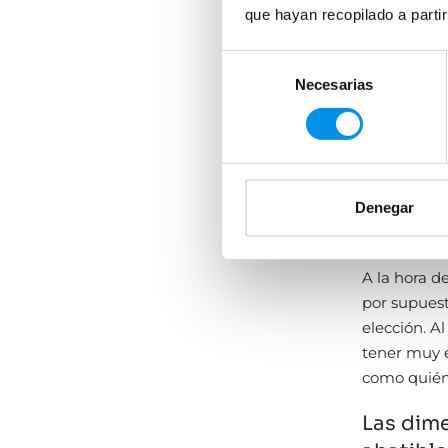
que hayan recopilado a parti
Selección
Necesarias
de
consentimiento
Lo que
¿Todavía al
abatibles? 
Denegar
El tama
A la hora d
por supuest
elección. A
tener muy e
como quién
Las dime