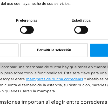
r del uso que haya hecho de sus servicios.
Preferencias
Estadística
 te aporta una mampara de ducha aba
bergas dudas sobre si elegir mamparas de ducha correderas
Vamos a desgranar los alicientes de las segundas:
Permitir la selección
ño del baño y sus usuarios: factores 
e comprar una mampara de ducha hay que tener en cuenta la
o, pero sobre todo la funcionalidad. Esta será clave para un
l escoger entre
mamparas de ducha correderas
o abatibles h
n cuenta el tamaño de la estancia, su distribución, paredes y
 o quiénes usarán la mampara.
nsiones importan al elegir entre correderas