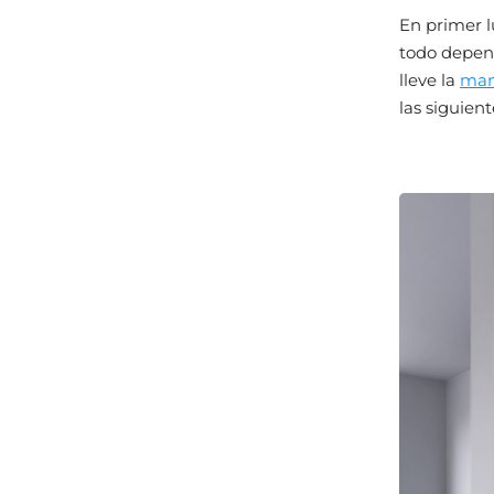
En primer l
todo depende
lleve la
mam
las siguient