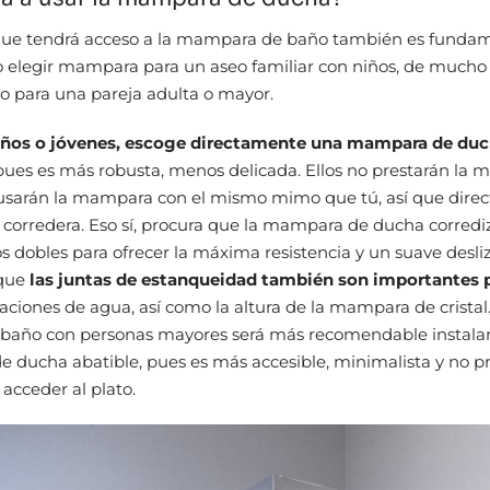
 que tendrá acceso a la mampara de baño también es fundam
 elegir mampara para un aseo familiar con niños, de mucho 
o para una pareja adulta o mayor.
niños o jóvenes, escoge directamente una mampara de du
 pues es más robusta, menos delicada. Ellos no prestarán la 
 usarán la mampara con el mismo mimo que tú, así que dir
corredera. Eso sí, procura que la mampara de ducha corredi
 dobles para ofrecer la máxima resistencia y un suave desli
 que
las juntas de estanqueidad también son importantes p
traciones de agua, así como la altura de la mampara de cristal
n baño con personas mayores será más recomendable instala
ducha abatible, pues es más accesible, minimalista y no p
 acceder al plato.