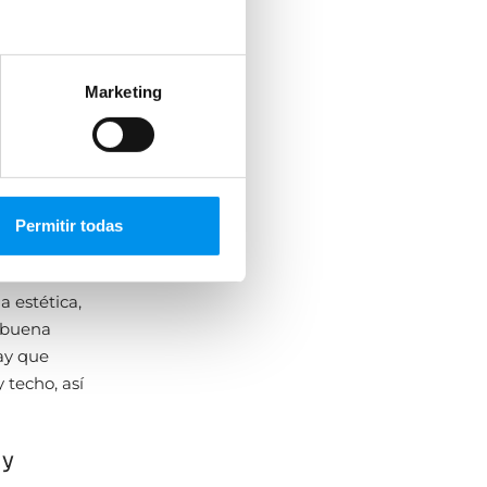
Marketing
tible
 o
Permitir todas
clave
 estética,
a buena
ay que
 techo, así
 y