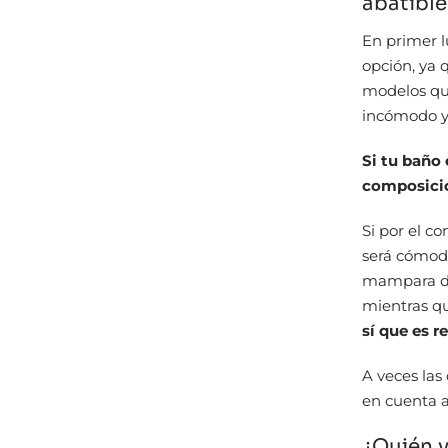
abatible
En primer l
opción, ya 
modelos que
incómodo y 
Si tu baño
composició
Si por el c
será cómoda
mampara de 
mientras qu
sí que es 
A veces las
en cuenta a
¿Quién 