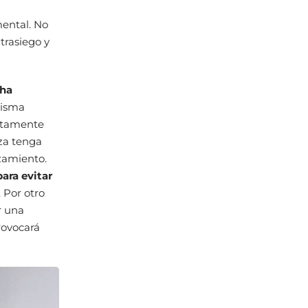
ental. No
trasiego y
cha
misma
ectamente
za tenga
zamiento.
ara evitar
. Por otro
r una
rovocará