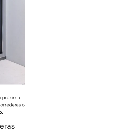
tu próxima
orrederas o
o.
deras