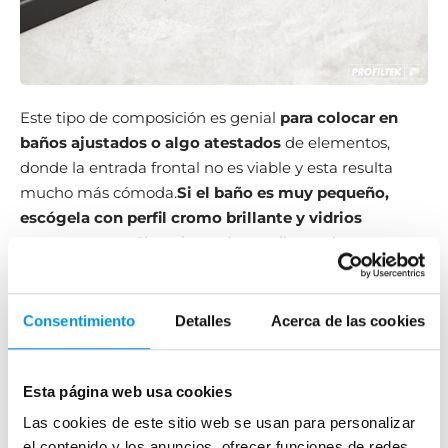
Este tipo de composición es genial
para colocar en
baños ajustados o algo atestados
de elementos,
donde la entrada frontal no es viable y esta resulta
mucho más cómoda.
Si el baño es muy pequeño,
escógela con perfil cromo brillante y vidrios
transparentes.
Si es algo más amplio y quieres que
luzca muy moderno, compra tu mampara de ducha
angular Salma con perfiles negros.
El satinado Bold
implica siempre un aumento del precio final,
en
Consentimiento
Detalles
Acerca de las cookies
función de los metros cuadrados de cristal utilizados,
pero ofrece algo de intimidad durante la ducha.
Esta página web usa cookies
Las cookies de este sitio web se usan para personalizar
el contenido y los anuncios, ofrecer funciones de redes