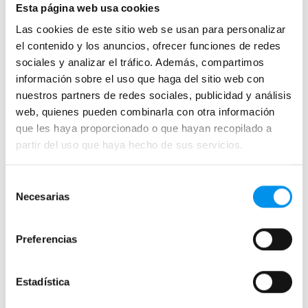
Esta página web usa cookies
Mamparas de ducha
Las cookies de este sitio web se usan para personalizar
el contenido y los anuncios, ofrecer funciones de redes
Frontales
sociales y analizar el tráfico. Además, compartimos
Mamparas cuadradas
información sobre el uso que haga del sitio web con
Mamparas rectangulares
nuestros partners de redes sociales, publicidad y análisis
Fijos y paneles de ducha
web, quienes pueden combinarla con otra información
que les haya proporcionado o que hayan recopilado a
Semicirculares
partir del uso que haya hecho de sus servicios.
Correderas sin perfiles
Apertura abatible
Selección
Apertura plegable
Necesarias
de
Cristal fijo para ducha
consentimiento
Correderas
Preferencias
Mamparas doble hoja
Mamparas a ras de suelo
Estadística
Mamparas con armario