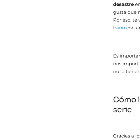
desastre
en
gusta que n
Por eso, te
baño
con an
Es importan
nos importa
no lo tiene
Cómo l
serie
Gracias a l