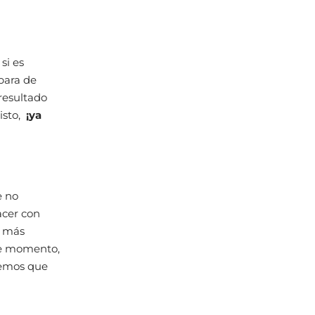
si es
para de
resultado
isto,
¡ya
e no
acer con
o más
e momento,
remos que