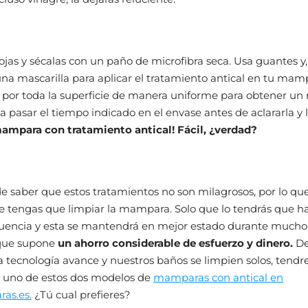
hojas y sécalas con un paño de microfibra seca. Usa guantes y, 
una mascarilla para aplicar el tratamiento antical en tu mam
 por toda la superficie de manera uniforme para obtener un 
a pasar el tiempo indicado en el envase antes de aclararla y l
mampara con tratamiento antical! Fácil, ¿verdad?
 de saber que estos tratamientos no son milagrosos, por lo qu
e tengas que limpiar la mampara. Solo que lo tendrás que h
uencia y esta se mantendrá en mejor estado durante much
 que supone
un ahorro considerable de esfuerzo y dinero.
D
a tecnología avance y nuestros baños se limpien solos, tend
e uno de estos dos modelos de
mamparas con antical en
as.es.
¿Tú cual prefieres?