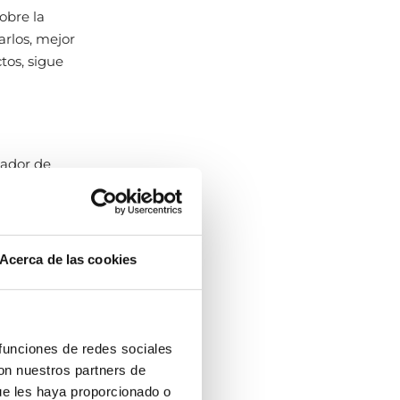
obre la
arlos, mejor
tos, sigue
iador de
de agua con
limpia
Acerca de las cookies
depende del
un baño
 funciones de redes sociales
al menos
con nuestros partners de
 agua y un
ue les haya proporcionado o