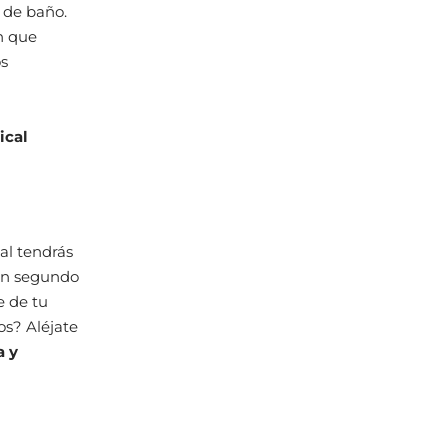
o de baño.
n que
os
ical
al tendrás
 En segundo
e de tu
os? Aléjate
a y