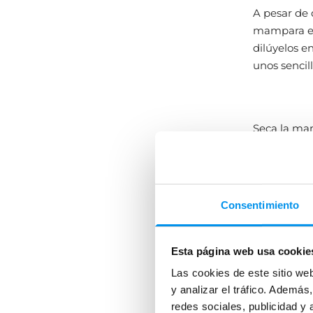
A pesar de 
mampara est
dilúyelos e
unos sencil
Seca la mam
cristales d
jabón y cal
mucho más 
Consentimiento
La frecuen
Esta página web usa cookie
uso.
No es 
Las cookies de este sitio we
usado por u
y analizar el tráfico. Ademá
dos veces
redes sociales, publicidad y