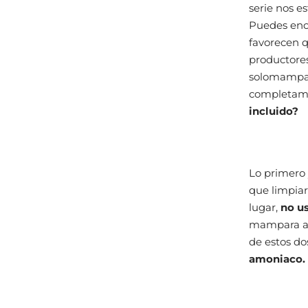
serie nos e
Puedes enco
favorecen qu
productores
solomampar
completam
incluido?
Lo primero 
que limpiar
lugar,
no us
mampara ant
de estos do
amoniaco.