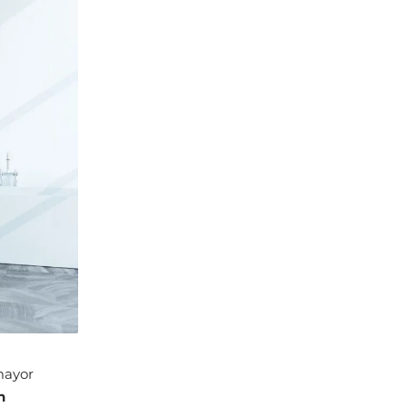
mayor
n