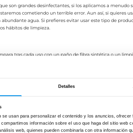
que son grandes desinfectantes, si los aplicamos a menudo s
aremos cometiendo un terrible error. Aun así, si quieres us
n abundante agua. Si prefieres evitar usar este tipo de produc
los hábitos de limpieza.
para tras cada uso con un paño de fibra sintética o un limp
e goma. Te llevará dos minutos y eliminarás todos los restos 
 susceptibles de adherirse a la superficie. Esto la mantendrá 
tiempo y aumentarás su vida útil.
Detalles
cia con la que limpiar una mampara de baño con antical 
s
lo mismo que alguien se duche una vez al día en su casa a 
b se usan para personalizar el contenido y los anuncios, ofrecer
na familia numerosa. No obstante, se recomienda limpiarla
s, compartimos información sobre el uso que haga del sitio web 
 por semana
. ¿Qué productos tienes que usar? Simplemente
 análisis web, quienes pueden combinarla con otra información q