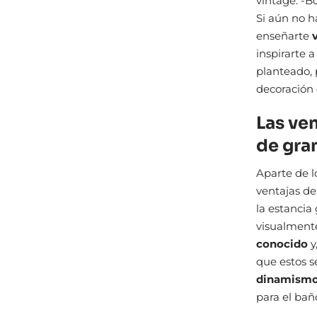
vintage. -B
Si aún no h
enseñarte
inspirarte a
planteado, 
decoración 
Las ve
de gra
Aparte de l
ventajas de
la estancia
visualmente
conocido
y
que estos s
dinamismo
para el bañ