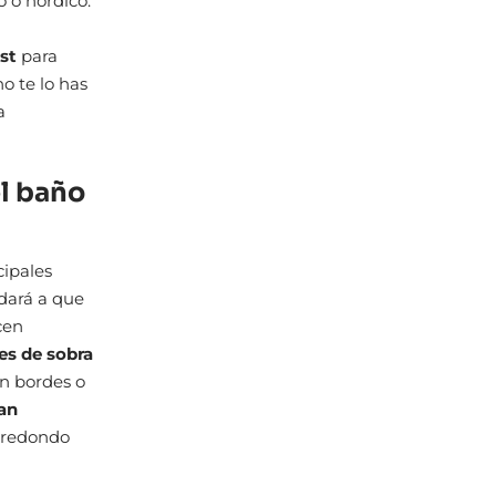
 o nórdico.
est
para
no te lo has
a
el baño
cipales
udará a que
cen
es de sobra
en bordes o
an
o redondo