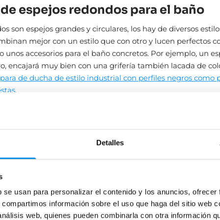
s de espejos redondos para el baño
s son espejos grandes y circulares, los hay de diversos estilo
binan mejor con un estilo que con otro y lucen perfectos c
o unos accesorios para el baño concretos. Por ejemplo, un es
, encajará muy bien con una grifería también lacada de col
ra de ducha de estilo industrial con perfiles negros como 
stas
.
redondo para baño vintage
pejo con algún toque dorado y
combínalo con griferias vint
Detalles
 pared, lavamanos sobre encimera y un mueble de lavabo de e
bra con unas plantas de hojas llamativas, apliques de pared 
po metro o un papel pintado estilo art decó como este. ¡Un aci
s
b se usan para personalizar el contenido y los anuncios, ofrecer
s, compartimos información sobre el uso que haga del sitio web 
 análisis web, quienes pueden combinarla con otra información q