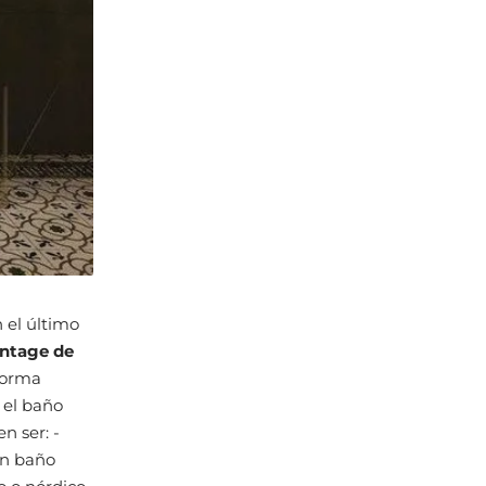
 el último
vintage de
 forma
 el baño
n ser: -
un baño