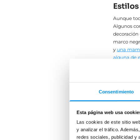
Estilo
Aunque todo
Algunos com
decoración 
marco negro
y
una mampa
alguna de e
Espejo 
Elige el es
repisa o de
Consentimiento
Corona tu o
azulejos ti
Esta página web usa cookie
Las cookies de este sitio we
y analizar el tráfico. Ademá
redes sociales, publicidad y