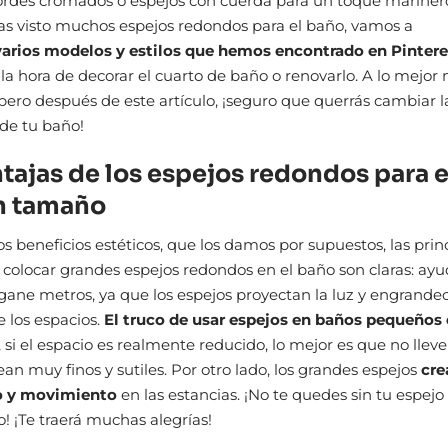
ordes cromados o espejos con cuerda para un toque marinero
as visto muchos espejos redondos para el baño, vamos a
varios modelos y estilos que hemos encontrado en Pinter
 la hora de decorar el cuarto de baño o renovarlo. A lo mejor 
pero después de este artículo, ¡seguro que querrás cambiar l
de tu baño!
ntajas de los espejos redondos para 
n tamaño
os beneficios estéticos, que los damos por supuestos, las prin
 colocar grandes espejos redondos en el baño son claras: ay
 gane metros, ya que los espejos proyectan la luz y engrande
 los espacios.
El truco de usar espejos en baños pequeños 
, si el espacio es realmente reducido, lo mejor es que no llev
ean muy finos y sutiles. Por otro lado, los grandes espejos
cre
 y movimiento
en las estancias. ¡No te quedes sin tu espej
o! ¡Te traerá muchas alegrías!