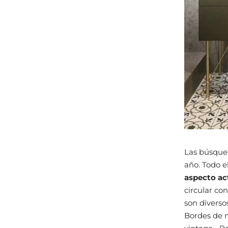
Las búsqued
año. Todo e
aspecto ac
circular co
son diverso
Bordes de m