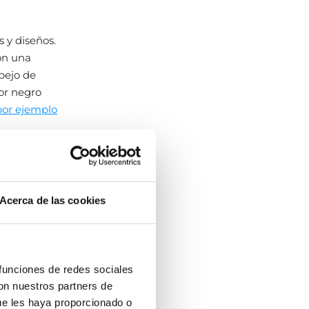
s y diseños.
on una
pejo de
or negro
por ejemplo
age
de
Acerca de las cookies
stilo retro.
con tulipa y
erto total!
 funciones de redes sociales
con nuestros partners de
ue les haya proporcionado o