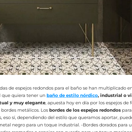
as de espejos redondos para el baño se han multiplicado en
l que quiera tener un
baño de estilo nórdico
, industrial o 
tual y muy elegante
, apuesta hoy en día por los espejos de
n bordes metálicos. Los
bordes de los espejos redondos
para
s, eso sí, dependiendo del estilo que queramos aportar, puede
etal negro para un toque industrial. -Bordes dorados para 