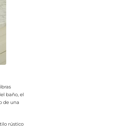
ibras
el baño, el
do de una
ilo rústico