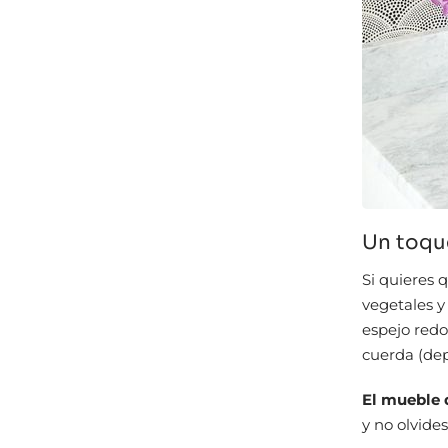
Un toque
Si quieres 
vegetales y
espejo redo
cuerda (dep
El mueble 
y no olvide