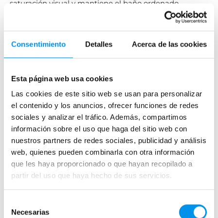
saturación visual y mantiene el baño ordenado.
Paso 6: diseñar una iluminación
estratégica
Consentimiento
Detalles
Acerca de las cookies
La iluminación juega un papel clave en la decoración
de baños estilo nórdico.
Esta página web usa cookies
Las cookies de este sitio web se usan para personalizar
La idea es potenciar la luminosidad natural y
el contenido y los anuncios, ofrecer funciones de redes
complementar con iluminación suave.
sociales y analizar el tráfico. Además, compartimos
información sobre el uso que haga del sitio web con
Opciones habituales:
nuestros partners de redes sociales, publicidad y análisis
Luces LED indirectas en espejos
web, quienes pueden combinarla con otra información
que les haya proporcionado o que hayan recopilado a
Iluminación en nichos de ducha
partir del uso que haya hecho de sus servicios.
Focos empotrados en techo
Selección
Necesarias
de