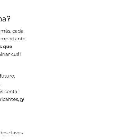
cha?
emás, cada
o importante
s que
minar cuál
futuro.
,
s contar
ricantes,
¡y
dos claves