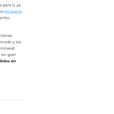
 para ti, ya
omo
los platos
anito,
 tienes
ercado y las
 mineral
 sin gran
didos en