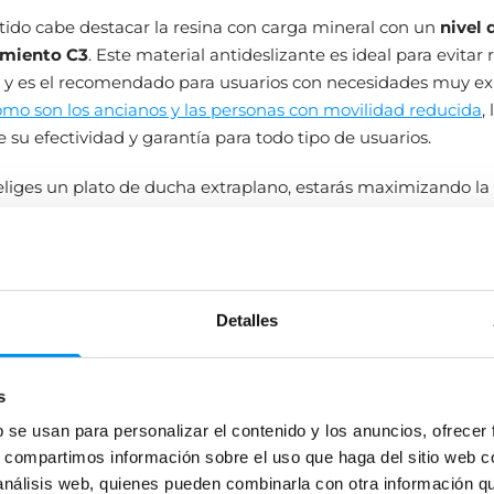
tido cabe destacar la resina con carga mineral con un
nivel 
amiento C3
. Este material antideslizante es ideal para evitar
 y es el recomendado para usuarios con necesidades muy ex
omo son los ancianos y las personas con movilidad reducida
,
 su efectividad y garantía para todo tipo de usuarios.
liges un plato de ducha extraplano, estarás maximizando la
. Y como su
tacto
es cálido y agradable, su uso es confortable
 y salubridad
el tiempo, la
facilidad de limpieza
es un factor importante, 
Detalles
en cuestiones como la conservación del plato de ducha, su d
 requerido para que se mantenga higienizado y salubre.
s
de ducha de Solid Surface y los de resina no son porosos e in
b se usan para personalizar el contenido y los anuncios, ofrecer
ento antibacteriano
que previene la aparición y proliferació
s, compartimos información sobre el uso que haga del sitio web 
 hongos, de modo que es el mejor para mantener el
 análisis web, quienes pueden combinarla con otra información q
nizado
sin esfuerzo. Esto es especialmente importante si di