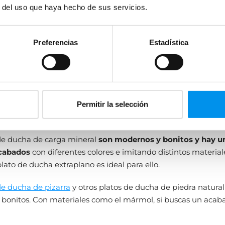
r del uso que haya hecho de sus servicios.
 para limpiar, tienes una
salud
delicada o un trabajo de ries
 un hospital.
Preferencias
Estadística
 diseño
ntas cuál es el mejor material para plato de ducha en cuesti
ada persona tiene un gusto y estilo diferente
, por lo que a
ico
lo mejor para uno puede ser diferente que para otro. No o
les que son mejores en este aspecto por sus
acabados
y la 
Permitir la selección
es que ofrecen.
 de ducha de carga mineral
son modernos y bonitos y hay u
cabados
con diferentes colores e imitando distintos materiale
lato de ducha extraplano es ideal para ello.
de ducha de pizarra
y otros platos de ducha de piedra natura
 bonitos. Con materiales como el mármol, si buscas un acab