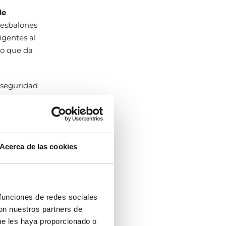
de
 resbalones
igentes al
 lo que da
 seguridad
.
ya que de
Acerca de las cookies
urabilidad
corporan
 funciones de redes sociales
n de
con nuestros partners de
ue les haya proporcionado o
spones de