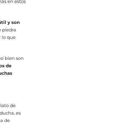
más en estos
útil y son
e piedra
r lo que
si bien son
os de
muchas
plato de
 ducha, es
ta de