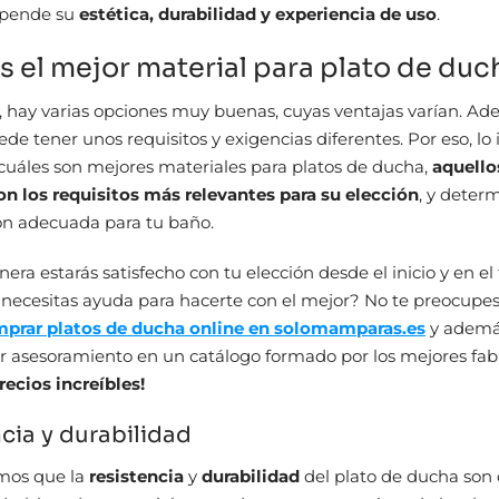
epende su
estética, durabilidad y experiencia de uso
.
s el mejor material para plato de du
, hay varias opciones muy buenas, cuyas ventajas varían. Ad
de tener unos requisitos y exigencias diferentes. Por eso, l
cuáles son mejores materiales para platos de ducha,
aquello
n los requisitos más relevantes para su elección
, y deter
ión adecuada para tu baño.
era estarás satisfecho con tu elección desde el inicio y en el 
necesitas ayuda para hacerte con el mejor? No te preocupes
prar platos de ducha online en solomamparas.es
y ademá
r asesoramiento en un catálogo formado por los mejores fab
ecios increíbles!
cia y durabilidad
mos que la
resistencia
y
durabilidad
del plato de ducha son 