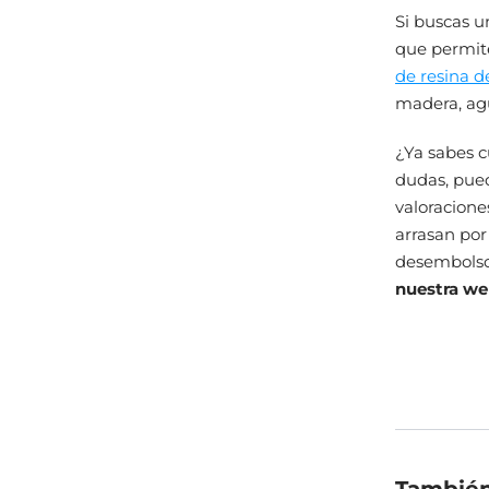
Si buscas un
que permi
de resina d
madera, agu
¿Ya sabes c
dudas, pued
valoracione
arrasan por
desembolso,
nuestra we
También