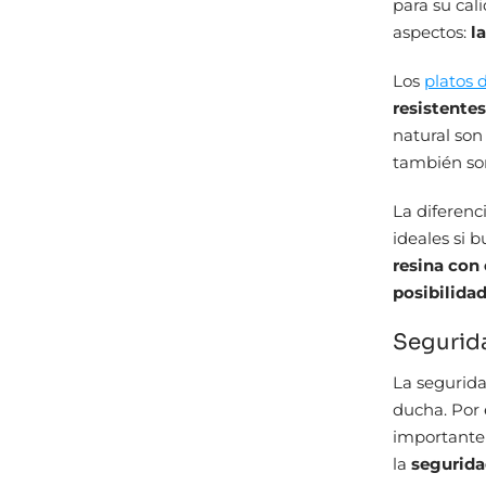
para su cal
aspectos:
l
Los
platos 
resistentes
natural son
también son
La diferenc
ideales si 
resina con
posibilidad
Segurid
La segurida
ducha. Por 
importante 
la
segurid