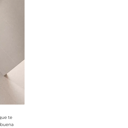
que te
a buena