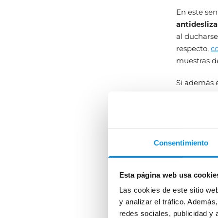
En este sen
antidesliz
al ducharse
respecto,
c
muestras de
Si además e
de tu baño
Limpieza
A lo largo d
Consentimiento
ello depend
y el tiempo
Esta página web usa cookie
Los platos 
Las cookies de este sitio we
un
tratami
y analizar el tráfico. Ademá
bacterias y
redes sociales, publicidad y
baño
higie