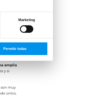
go, por
Marketing
ones
bstante,
variedad de
Permitir todas
na amplia
s y si
l son muy
ado único,