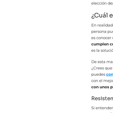
elección d
¿Cuál e
En realidad
persona pue
es conocer 
cumplen co
es la soluc
De esta man
¿Crees que 
puedes
com
con el mejo
con unos pr
Resisten
Si entende