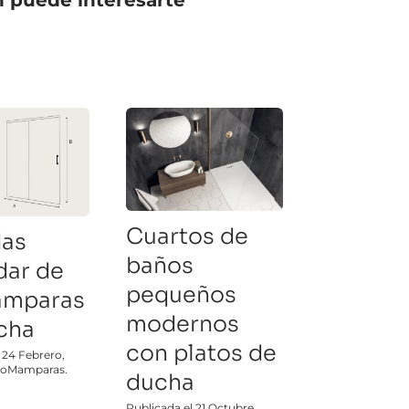
Cuartos de
as
baños
dar de
pequeños
amparas
modernos
cha
con platos de
 24 Febrero,
loMamparas.
ducha
Publicada el 21 Octubre,