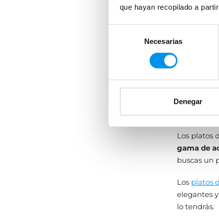
que hayan recopilado a parti
poco tiempo
ejemplo, en
Selección
Necesarias
de
Estilo y
consentimiento
Si te pregu
estéticas,
c
nivel
estét
hay materia
Denegar
posibilidad
Los platos
gama de a
buscas un p
Los
platos 
elegantes y
lo tendrás.