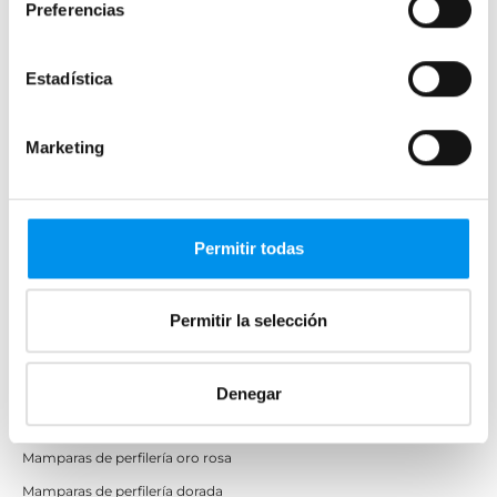
Preferencias
Apertura abatible
Apertura plegable
Estadística
Cristal fijo para ducha
Correderas
Marketing
Mamparas doble hoja
Mamparas a ras de suelo
Mamparas con armario
Permitir todas
Mamparas de colores
Permitir la selección
Mamparas de perfilería aluminio plata brillo
Mamparas de ducha perfilería negra
Mamparas de bañera perfilería negra
Denegar
Mamparas de perfilería blanca
Mamparas de perfilería oro rosa
Mamparas de perfilería dorada