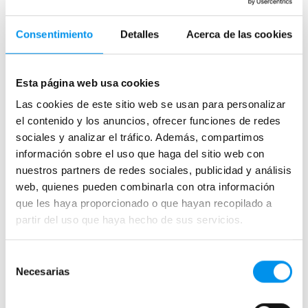
Frontales
Bañeras en esquina
Consentimiento
Detalles
Acerca de las cookies
Hojas o biombos de bañera
Mamparas de bañera abatibles
Esta página web usa cookies
Mamparas de bañera correderas
Las cookies de este sitio web se usan para personalizar
Mamparas de bañera sin perfilería
el contenido y los anuncios, ofrecer funciones de redes
Plegables
sociales y analizar el tráfico. Además, compartimos
información sobre el uso que haga del sitio web con
nuestros partners de redes sociales, publicidad y análisis
Mamparas de ducha
web, quienes pueden combinarla con otra información
Frontales
que les haya proporcionado o que hayan recopilado a
Mamparas cuadradas
partir del uso que haya hecho de sus servicios.
Mamparas rectangulares
Selección
Fijos y paneles de ducha
Necesarias
de
Semicirculares
consentimiento
Correderas sin perfiles