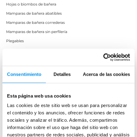
Hojas o biombos de bañera
Mamparas de bañera abatibles
Mamparas de bañera correderas
Mamparas de bañera sin perfilería
Plegables
Mamparas de ducha
Frontales
Consentimiento
Detalles
Acerca de las cookies
Mamparas cuadradas
Mamparas rectangulares
Esta página web usa cookies
Fijos y paneles de ducha
Las cookies de este sitio web se usan para personalizar
Semicirculares
el contenido y los anuncios, ofrecer funciones de redes
Correderas sin perfiles
sociales y analizar el tráfico. Además, compartimos
Apertura abatible
información sobre el uso que haga del sitio web con
Apertura plegable
nuestros partners de redes sociales, publicidad y análisis