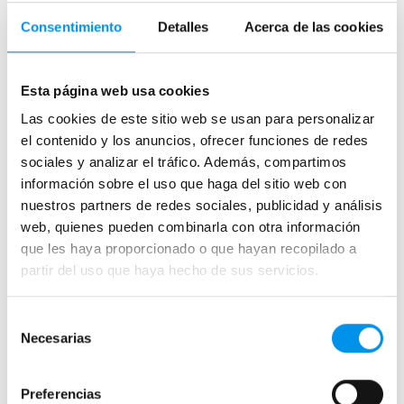
Consentimiento
Detalles
Acerca de las cookies
Esta página web usa cookies
Las cookies de este sitio web se usan para personalizar
el contenido y los anuncios, ofrecer funciones de redes
sociales y analizar el tráfico. Además, compartimos
5 detalles para un baño nuevo
información sobre el uso que haga del sitio web con
Publicada el 28 Diciembre, 2018 por Ana Lenador.
nuestros partners de redes sociales, publicidad y análisis
web, quienes pueden combinarla con otra información
que les haya proporcionado o que hayan recopilado a
partir del uso que haya hecho de sus servicios.
Selección
Necesarias
de
Mamparas de bañera
consentimiento
Frontales
Preferencias