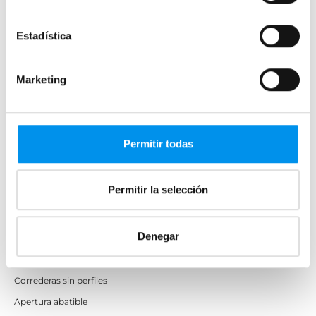
Bañeras en esquina
Hojas o biombos de bañera
Estadística
Mamparas de bañera abatibles
Mamparas de bañera correderas
Marketing
Mamparas de bañera sin perfilería
Plegables
Permitir todas
Mamparas de ducha
Frontales
Permitir la selección
Mamparas cuadradas
Mamparas rectangulares
Denegar
Fijos y paneles de ducha
Semicirculares
Correderas sin perfiles
Apertura abatible