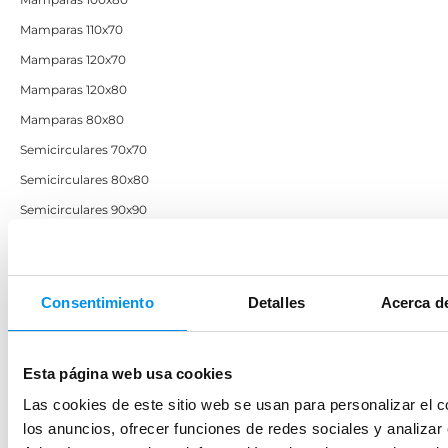
Mamparas 110x70
Mamparas 120x70
Mamparas 120x80
Mamparas 80x80
Semicirculares 70x70
Semicirculares 80x80
Semicirculares 90x90
Semicirculares 100x100
Mampara 95cm
Pequeñas
Consentimiento
Detalles
Acerca de
Pequeñas bañera
Esta página web usa cookies
Mamparas por material
Las cookies de este sitio web se usan para personalizar el c
Mamparas de ducha acrílicas
los anuncios, ofrecer funciones de redes sociales y analizar e