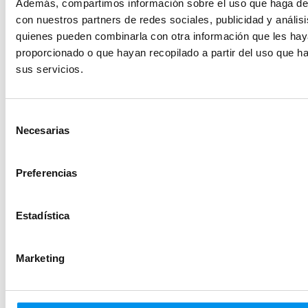
Además, compartimos información sobre el uso que haga del
Mamparas de cristal
con nuestros partners de redes sociales, publicidad y anális
Mamparas de acero inoxidable
quienes pueden combinarla con otra información que les ha
Mamparas de transparente
proporcionado o que hayan recopilado a partir del uso que 
Mampara serigrafiada
sus servicios.
Mamparas de cristal Carglass
Mamparas de cristal opaco (Mate)
Selección
Necesarias
de
Mamparas por estilo
consentimiento
Mamparas sin perfiles
Preferencias
Mamparas sin perfiles correderas
Mampara minimalista
Estadística
Mampara industrial
Mamparas diseño modernas
Marketing
Mamparas de lujo
Mamparas P.M.R.