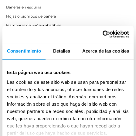
Bañeras en esquina
Hojas o biombos de bañera
Mamparas de bañera abatibles
Mamparas de bañera correderas
Mamparas de bañera sin perfilería
Consentimiento
Detalles
Acerca de las cookies
Plegables
Mamparas de ducha
Esta página web usa cookies
Frontales
Las cookies de este sitio web se usan para personalizar
el contenido y los anuncios, ofrecer funciones de redes
Mamparas cuadradas
sociales y analizar el tráfico. Además, compartimos
Mamparas rectangulares
información sobre el uso que haga del sitio web con
Fijos y paneles de ducha
nuestros partners de redes sociales, publicidad y análisis
Semicirculares
web, quienes pueden combinarla con otra información
que les haya proporcionado o que hayan recopilado a
Correderas sin perfiles
partir del uso que haya hecho de sus servicios.
Apertura abatible