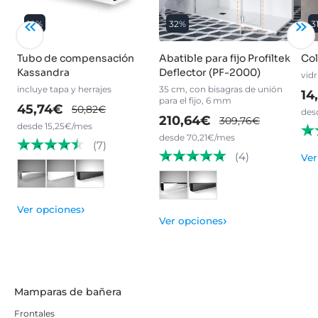
10%
32%
3
Tubo de compensación
Abatible para fijo Profiltek
Col
Kassandra
Deflector (PF-2000)
vid
incluye tapa y herrajes
35 cm, con bisagras de unión
14
para el fijo, 6 mm
45,74€
50,82€
des
210,64€
309,76€
desde 15,25€/mes
desde 70,21€/mes
(7)
(4)
Ver
›
Ver opciones
›
Ver opciones
Mamparas de bañera
Frontales