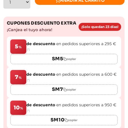
AÑADIR AL CARRITO
CUPONES DESCUENTO EXTRA
¡Solo quedan 23 días!
¡Canjea el tuyo ahora!
de descuento
en pedidos superiores a 295 €
5
%
(*)
SM5
copiar
de descuento
en pedidos superiores a 600 €
7
%
(*)
SM7
copiar
de descuento
en pedidos superiores a 950 €
10
%
(*)
SM10
copiar