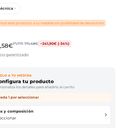
técnica
os este producto a tu medida sin posibilidad de devolución
PVPR
711,48€
−241,90€ (-34%)
,58€
cio garantizado
ZLO A TU MEDIDA
onfigura tu producto
sonaliza los detalles para añadirlo al carrito
eda 1 por seleccionar
das y composición
leccionar