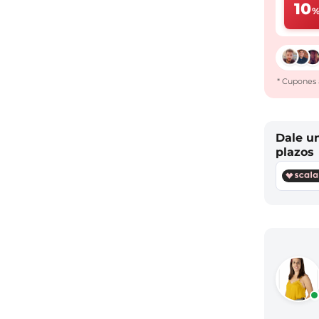
10
* Cupones 
Dale u
plazos