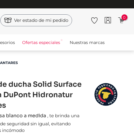
0
Ver estado de mi pedido
esorios
Ofertas especiales
Nuestras marcas
 ANTARES
de ducha Solid Surface
I
C
R
A
B
D
A
F
O
O
E
n DuPont Hidronatur
N
T
C
E
S
U
D
P
A
O
Ñ
R
es
A
P
isa blanco a medida
,
te brinda una
de seguridad sin igual, evitando
s incómodo