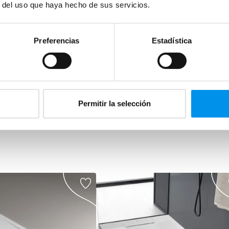
r del uso que haya hecho de sus servicios.
Cons
Preferencias
Estadística
Aquí enc
de ducha
Puedes d
caracterí
Permitir la selección
Ver fich