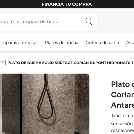
INSTALAMOS TU MAMPARA
amparas a medida
Platos de ducha
Grifería de baño
Acc
CE
PLATO DE DUCHA SOLID SURFACE CORIAN DUPONT HIDRONATUR
Plato 
Coria
Antar
Textura l
sensación 
resbalone