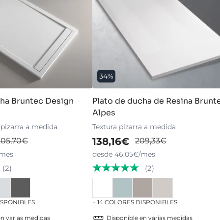
34%
cha Bruntec Design
Plato de ducha de Resina Brunt
Alpes
 pizarra a medida
Textura pizarra a medida
138,16€
205,70€
209,33€
/mes
desde 46,05€/mes
(2)
(2)
ISPONIBLES
+ 14 COLORES DISPONIBLES
en varias medidas
Disponible en varias medidas