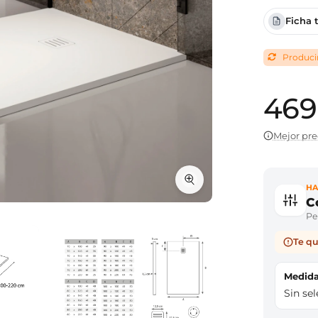
Ficha 
Producim
469
Mejor pre
HA
C
Per
Te qu
Medi
Sin se