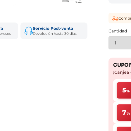
Compra
ra
Servicio Post-venta
Cantidad
tereses
Devolución hasta 30 días
CUPON
¡Canjea 
5
%
7
%