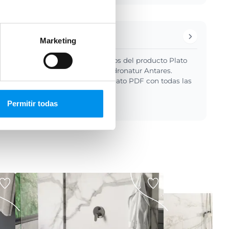
ulta la ficha técnica
Marketing
ontrarás todos los detalles técnicos del producto Plato
 Solid Surface Corian DuPont Hidronatur Antares.
escargar la ficha técnica en formato PDF con todas las
sticas.
Permitir todas
a técnica