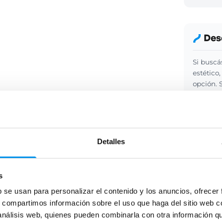
Des
Si buscá
estético
opción. 
asegura 
Leer más
Detalles
Pre
s
¿Tienes 
frecuent
b se usan para personalizar el contenido y los anuncios, ofrecer
realizar
s, compartimos información sobre el uso que haga del sitio web 
Ver pre
 análisis web, quienes pueden combinarla con otra información q