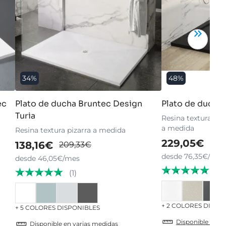
34%
48%
ec
Plato de ducha Bruntec Design
Plato de ducha
Turia
Resina textura piza
a medida
Resina textura pizarra a medida
229,05€
440
138,16€
209,33€
desde 76,35€/mes
desde 46,05€/mes
(1)
(1)
+ 2 COLORES DISPO
+ 5 COLORES DISPONIBLES
Disponible en v
Disponible en varias medidas