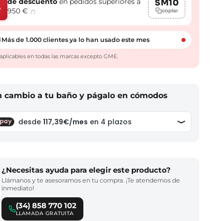
de descuento
en pedidos superiores a
SM10
%
950 €
copiar
(*)
Más de 1.000 clientes ya lo han usado este mes
aplicables en todas las marcas excepto GME.
n cambio a tu baño y págalo en cómodos
¿Necesitas ayuda para elegir este producto?
Llámanos y te asesoramos en tu compra. ¡Te atendemos de
inmediato!
(34) 858 770 102
LLAMADA GRATUITA