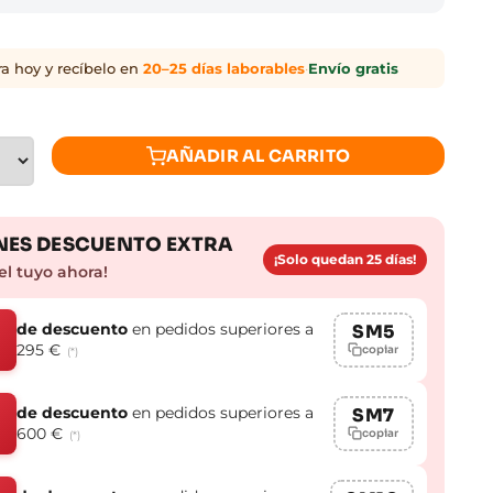
 hoy y recíbelo en
20–25 días laborables
·
Envío gratis
AÑADIR AL CARRITO
ES DESCUENTO EXTRA
¡Solo quedan 25 días!
el tuyo ahora!
de descuento
en pedidos superiores a
SM5
295 €
copiar
(*)
de descuento
en pedidos superiores a
SM7
600 €
copiar
(*)