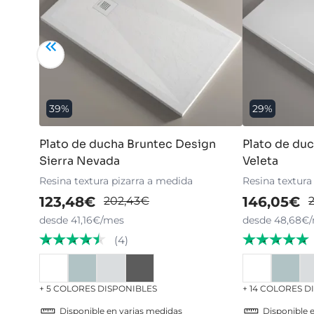
39%
29%
Plato de ducha Bruntec Design
Plato de du
Sierra Nevada
Veleta
Resina textura pizarra a medida
Resina textura
123,48€
146,05€
202,43€
desde 41,16€/mes
desde 48,68€
(4)
+ 5 COLORES DISPONIBLES
+ 14 COLORES D
Disponible en varias medidas
Disponible 