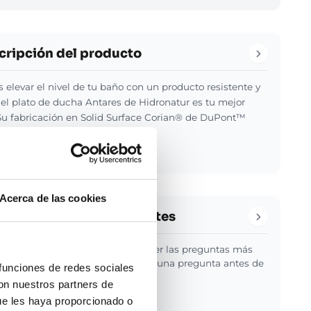
cripción del producto
s elevar el nivel de tu baño con un producto resistente y
, el plato de ducha Antares de Hidronatur es tu mejor
Su fabricación en Solid Surface Corian® de DuPont™
una resistencia…
 detalles
Acerca de las cookies
guntas de nuestros clientes
alguna duda consulta? Puedes leer las preguntas más
es de nuestros usuarios o realizar una pregunta antes de
 funciones de redes sociales
 la compra de este producto
con nuestros partners de
guntas
ue les haya proporcionado o