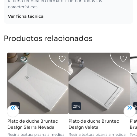
la ficha técnica en formato PDF con todas las
características.
Ver ficha técnica
Productos relacionados
39%
29%
3
Plato de ducha Bruntec
Plato de ducha Bruntec
Pla
Design Sierra Nevada
Design Veleta
Bru
Resina textura pizarra a medida
Resina textura pizarra a medida
Tex