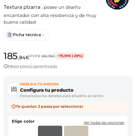
S
U
D
P
A
O
Textura pizarra
,
posee un diseño
Ñ
R
A
P
encantador con alta resistencia y de muy
buena calidad
Ficha técnica
185
PVPR
261,75€
−75,91€ (-29%)
,84€
Mejor precio garantizado
HAZLO A TU MEDIDA
Configura tu producto
Personaliza los detalles para añadirlo al carrito
Te quedan 2 pasos por seleccionar
Elige color
Ver todas las opciones