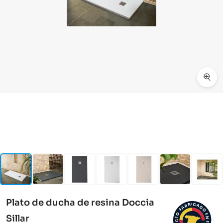
Plato de ducha de resina Doccia
I
C
R
A
B
D
A
F
O
O
E
Sillar
N
T
C
E