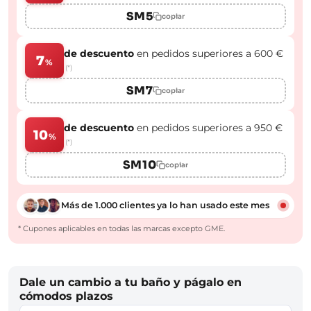
SM5
copiar
de descuento
en pedidos superiores a 600 €
7
%
(*)
SM7
copiar
de descuento
en pedidos superiores a 950 €
10
%
(*)
SM10
copiar
Más de 1.000 clientes ya lo han usado este mes
* Cupones aplicables en todas las marcas excepto GME.
Dale un cambio a tu baño y págalo en
cómodos plazos