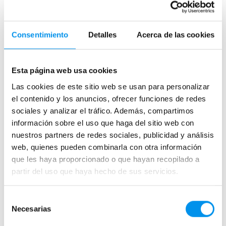
Correderas
Mamparas doble hoja
Consentimiento
Detalles
Acerca de las cookies
Mamparas a ras de suelo
Mamparas con armario
Esta página web usa cookies
Mamparas de colores
Las cookies de este sitio web se usan para personalizar
el contenido y los anuncios, ofrecer funciones de redes
Mamparas de perfilería aluminio plata brillo
sociales y analizar el tráfico. Además, compartimos
Mamparas de ducha perfilería negra
información sobre el uso que haga del sitio web con
Mamparas de bañera perfilería negra
nuestros partners de redes sociales, publicidad y análisis
Mamparas de perfilería blanca
web, quienes pueden combinarla con otra información
que les haya proporcionado o que hayan recopilado a
Mamparas de perfilería oro rosa
partir del uso que haya hecho de sus servicios.
Mamparas de perfilería dorada
Mamparas de colores
Selección
Mamparas de ducha baratas con perfil negro
Necesarias
de
consentimiento