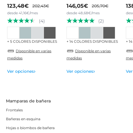
123,48€
146,05€
13
202,43€
205,70€
desde 41,16€/mes
desde 48,68€/mes
des
(4)
(2)
+ 5 COLORES DISPONIBLES
+ 14 COLORES DISPONIBLES
+ 1
Disponible en varias
Disponible en varias
medidas
medidas
med
›
›
Ver opciones
Ver opciones
Ver
Mamparas de bañera
Frontales
Bañeras en esquina
Hojas o biombos de bañera